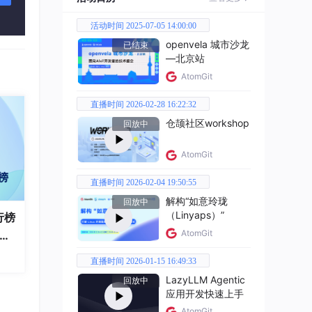
活动时间 2025-07-05 14:00:00
openvela 城市沙龙
已结束
 AP
—北京站
名称就
AtomGit
直播时间 2026-02-28 16:22:32
仓颉社区workshop
回放中
AtomGit
直播时间 2026-02-04 19:50:55
本数
解构“如意玲珑
回放中
（Linyaps）”
行榜
AtomGit
破百
本质
全
直播时间 2026-01-15 16:49:33
LazyLLM Agentic
回放中
应用开发快速上手
AtomGit