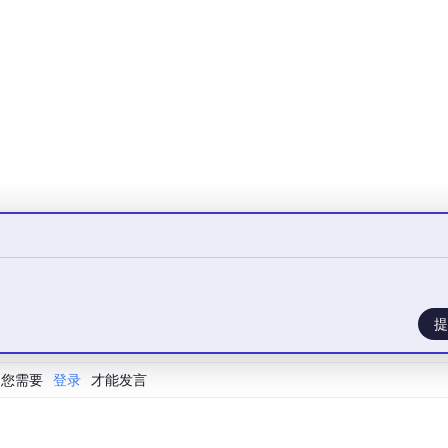
匙。每次调用 AI 的 API 时，都要在 HTTP 请求头里带上这个 
提
您需要
登录
才能发言