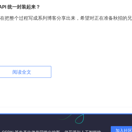
 API 统一封装起来？
在把整个过程写成系列博客分享出来，希望对正在准备秋招的兄
同一套代码
调用 DeepSeek、ChatGPT、Gemini 三家的大模型
阅读全文
 ChatGPT，API 接口一模一样
字一个字地输出，体验拉满
加入社区