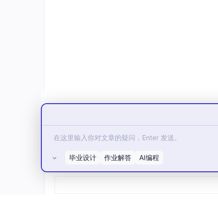
1.
2.
3.
3.4 什么是 API Key？
API Key 就是厂商给你的
身份凭证
，相当于一把钥
y：
毕业设计
作业解答
AI编程
所有评论(0)
Authorization: