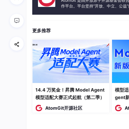
AtomGit 是由开放原子开源基金会
HTTP 服务
把 SDK 包装成 RESTful
作平台。平台坚持“开放、中立、公益
发体验和算力服务整合在一起，为开
举个例子
，你写了一个聊天软件，想同时支持 Deep
I，写两套 HTTP 请求、两套 JSON 解析
更多推荐
行。
三、先搞懂几个概念
如果你是第一次接触 AI 大模型，下面这几个
3.1 什么是大模型（LLM）
LLM 全称
Large Language Model（大语言
据（比如整个互联网的网页、书籍），学会了理
14.4 万奖金！昇腾 Model Agent
模型适
模型适配大赛正式起航（第二季）
gen
你现在用的 DeepSeek、ChatGPT、Ge
上就是在做一件事：
根据你给的输入，预测接下
AtomGit开源社区
A
3.2 什么是 Token