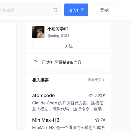
登录
加入社区
小明同学01
@ming_0128
关注
已为社区贡献8条内容
相关推荐
查看更多
atomcode
3.62 K
Claude Code 的开源替代方案。连接任
意大模型，编辑代码，运行命令，自动
验证 — 全自动执行。用 Rust 构建，极
MiniMax-H3
78
致性能。 ｜ An open-source alternativ
e to Claude Code. Connect any LLM,
MiniMax H3 是一个通用的全模态生成系