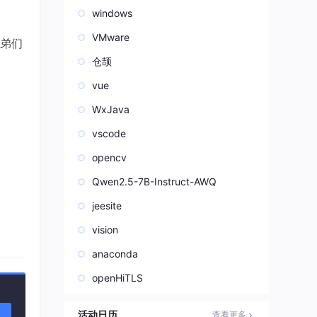
windows
VMware
弟们
仓颉
vue
WxJava
vscode
，
opencv
Qwen2.5-7B-Instruct-AWQ
jeesite
vision
anaconda
openHiTLS
活动日历
查看更多