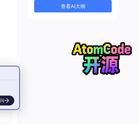
查看AI大纲
Ke
问