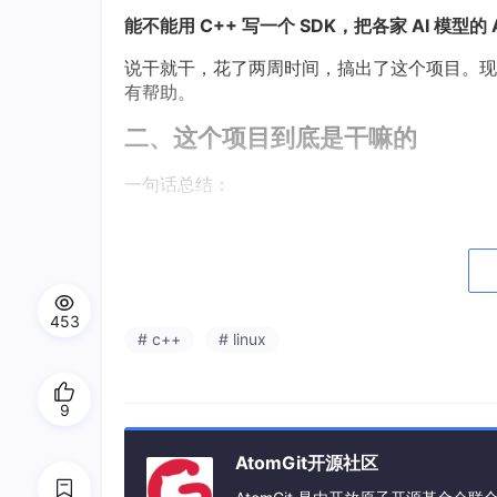
能不能用 C++ 写一个 SDK，把各家 AI 模型的
说干就干，花了两周时间，搞出了这个项目。现
有帮助。
二、这个项目到底是干嘛的
一句话总结：
用 C++17 写了一个统一的 SDK，让你能用
还支持通过 Ollama 接入本地模型。
453
具体来说，这个项目做了三件事：
# c++
# linux
功能
说明
9
统一封装
不管你是调 DeepSeek 还是
AtomGit开源社区
流式输出
支持 SSE 协议，AI 一个