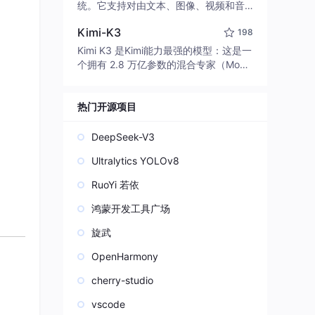
edit code, run commands, and verify
统。它支持对由文本、图像、视频和音
changes — autonomously. Built in Rus
频组成的多模态上下文进行统一理解，
t for speed. Get Started
Kimi-K3
198
并能生成分辨率高达 2K、时长可达 15
秒的带原生立体声音频的视频。得益于
Kimi K3 是Kimi能力最强的模型：这是一
面向任务泛化的系统设计，H3 在预训练
个拥有 2.8 万亿参数的混合专家（Mo
阶段就已具备广泛的多模态上下文理解
E）模型，具备原生视觉理解能力，并支
与生成能力，能够出色地执行复杂的多
持 100 万 token 的上下文窗口。
模态指令。
热门开源项目
DeepSeek-V3
Ultralytics YOLOv8
RuoYi 若依
鸿蒙开发工具广场
旋武
OpenHarmony
cherry-studio
vscode