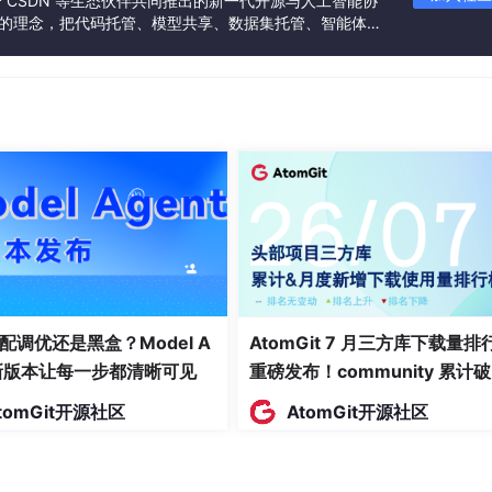
联合 CSDN 等生态伙伴共同推出的新一代开源与人工智能协
 API，前端或其他服务可以直接调用
”的理念，把代码托管、模型共享、数据集托管、智能体开
发者提供从开发、训练到部署的一站式体验。
Seek 和 ChatGPT。如果没有这个 SDK，你要分别对接两套
、两套错误处理。有了这个 SDK，你只需要写一套代码，换一个模型
概念先过一遍，不然看代码会懵。
模型）
，简单说就是
一个超级巨大的神经网络
，通过学习海量的文
解和生成人类语言。
配调优还是黑盒？Model A
AtomGit 7 月三方库下载量排
t新版本让每一步都清晰可见
重磅发布！community 累计
mini，背后都是 LLM。它们可以回答问题、写代码、写文章、翻译……
万断层领跑，Chromium 组件
来最应该输出什么。
tomGit开源社区
AtomGit开源社区
面霸榜