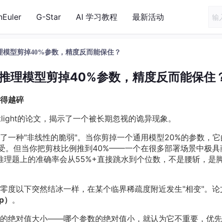
nEuler
G-Star
AI 学习教程
最新活动
理模型剪掉40%参数，精度反而能保住？
对推理模型剪掉40%参数，精度反而能保住
得越碎
otlight的论文，揭示了一个被长期忽视的诡异现象。
了一种"非线性的脆弱"。当你剪掉一个通用模型20%的参数，它
接受。但当你把剪枝比例推到40%——一个在很多部署场景中极具
推理题上的准确率会从55%+直接跳水到个位数，不是腰斩，是
零度以下突然结冰一样，在某个临界稀疏度附近发生"相变"。论
ap）
。
的绝对值大小——哪个参数的绝对值小，就认为它不重要，优先