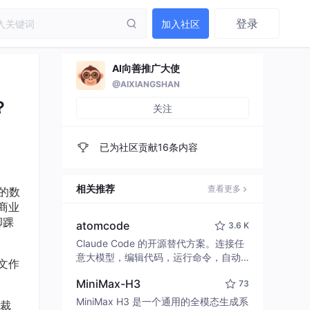
登录
加入社区
AI向善推广大使
@AIXIANGSHAN
？
关注
已为社区贡献16条内容
相关推荐
查看更多
的数
商业
脚踝
atomcode
3.6 K
Claude Code 的开源替代方案。连接任
意大模型，编辑代码，运行命令，自动
文作
验证 — 全自动执行。用 Rust 构建，极
MiniMax-H3
73
致性能。 ｜ An open-source alternativ
e to Claude Code. Connect any LLM,
MiniMax H3 是一个通用的全模态生成系
裁