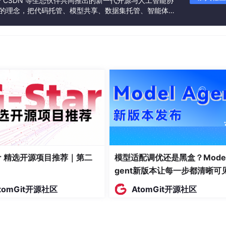
联合 CSDN 等生态伙伴共同推出的新一代开源与人工智能协
么彻底——它还在用通用模型的逻辑去裁推理模型。
”的理念，把代码托管、模型共享、数据集托管、智能体开
发者提供从开发、训练到部署的一站式体验。
"引入结构剪枝的工作。这对正在部署推理模型到边缘端的企业来说
的压缩方案，直接套在今年的推理模型上。部署技术栈也需要跟
个行业的共同焦虑
技术动态连成一片，会发现"让模型跑得更快、压得更小、成本更低
起草器，基于推测解码架构，在不降低输出质量的前提下将推理速度
周内下载量已突破6000万次，说明开发者对"能在自己设备上跑
准
大模型
推理中的内存带宽瓶颈——处理器需将数十亿参数从
tar 精选开源项目推荐｜第二
模型适配调优还是黑盒？Model
gent新版本让每一步都清晰可
ERKAT框架，将联邦学习中的每次通信量削减超过1000倍—
耗开销。
tomGit开源社区
AtomGit开源社区
年度发布会上展示了夸娥万卡级智算集群，Dense大模型训练的模
练时长达90%。同时宣布MUSA生态全面兼容CUDA 12.8，为