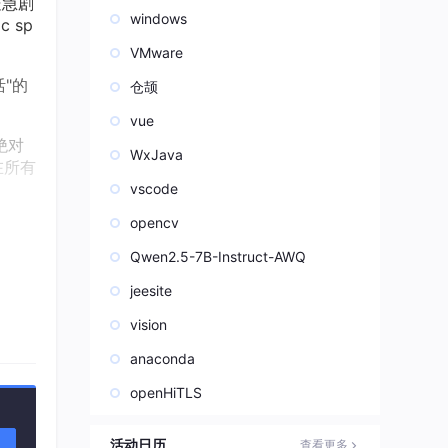
处急剧
windows
 sp
VMware
"的
仓颉
vue
。绝对
WxJava
在所有
vscode
opencv
Qwen2.5-7B-Instruct-AWQ
命题：
jeesite
vision
anaconda
数
信号
openHiTLS
的神
活动日历
查看更多