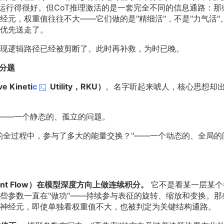
上运行得很好。但CoT推理激活的是一套完全不同的信息通路：那
元，权重值往往不大——它们做的是"精细活"，不是"力气活"
优先送走了。
现逻辑路径已经被剪断了。此时再补救，为时已晚。
积分题
 Kineti
c
Utility，RKU）
。名字听起来唬人，核心思想却
"——一个静态的、孤立的问题。
出的全过程中，参与了多大的能量交换？"——一个动态的、全局的
dient Flow）在模型深度方向上做连续积分。
它不是看某一层某个
些参数一直在"做功"——持续参与表征的旋转、缩放和变换。那
神经元，即使单独看权重值不大，也被判定为关键结构通路。