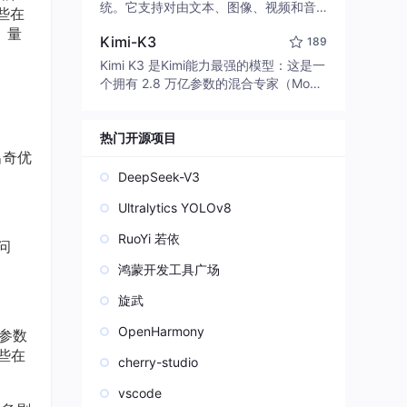
edit code, run commands, and verify
统。它支持对由文本、图像、视频和音
些在
changes — autonomously. Built in Rus
频组成的多模态上下文进行统一理解，
。量
t for speed. Get Started
Kimi-K3
189
并能生成分辨率高达 2K、时长可达 15
秒的带原生立体声音频的视频。得益于
Kimi K3 是Kimi能力最强的模型：这是一
面向任务泛化的系统设计，H3 在预训练
个拥有 2.8 万亿参数的混合专家（Mo
阶段就已具备广泛的多模态上下文理解
E）模型，具备原生视觉理解能力，并支
与生成能力，能够出色地执行复杂的多
持 100 万 token 的上下文窗口。
模态指令。
热门开源项目
出奇优
DeepSeek-V3
Ultralytics YOLOv8
RuoYi 若依
问
鸿蒙开发工具广场
旋武
OpenHarmony
参数
些在
cherry-studio
vscode