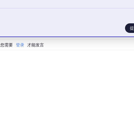
。
让我们看到了模型内部的能量流动图景——哪些神经元在推理时
行"到"又小又快又准"的产业转折点上，这样的洞察不再是学术圈
进眼镜、走进工厂的真正门槛。
提
的笨模型，用户都不会买单。RKU和它所代表的"推理感知压缩"
刚开工，但方向值得认真看。
您需要
登录
才能发言
型落地最痛的"最后一公里"——如何在保留推理能力（CoT）的
提供了一副看清模型内部能量流动的"眼镜"。不过，针对标题中
，结合2025到2026年的最新技术动态，其实还有几个更深层的
"的完整拼图：
剪，本质上是因为现代神经网络普遍存在
"过参数化"
现象。
哪怕忘掉一些生僻词依然能流畅交流。模型中大量的参数其实是