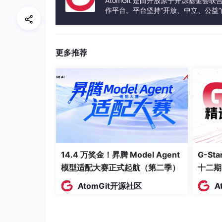
AtomGit 是由开放原子开源基金会
这就是为什么量级剪枝在推理模型上翻车翻得这
作平台。平台坚持“开放、中立、公益
发体验和算力服务整合在一起，为开
钱天浩的RKU是第一个系统性地将"推理感知
一个重要的信号：你不能拿去年为通用模型准备
型能力一起升级。
更多推荐
四、产业连接：2026年5月，压缩加速成了整
RKU的入选不是孤例。如果把2026年5月的
成为整个行业最密集的技术投入方向。
5月6日，谷歌为Gemma 4系列推出MTP
升3倍。值得注意的是，Gemma 4在发布仅数
好模型"有着巨大的需求。而MTP解决的正是标
传输至计算单元，导致大量计算资源闲置。
14.4 万奖金！昇腾 Model Agent
G-S
模型适配大赛正式起航（第二季）
十二期
5月9日，史蒂文斯理工学院的研究团队提出了ME
B级降到MB级，同时完全绕过了反向传播的能
AtomGit开源社区
A
5月18日，摩尔线程在"词元时代，万物智能"
力利用率达60%，MoE大模型上达40%，有效训
PU上的模型推理提供原生加速支持。