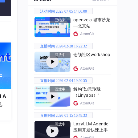
活动时间 2025-07-05 14:00:00
，是
openvela 城市沙龙
已结束
着模
—北京站
AtomGit
直播时间 2026-02-28 16:22:32
"已经
仓颉社区workshop
回放中
AtomGit
最高提
起来的
直播时间 2026-02-04 19:50:55
显存
解构“如意玲珑
回放中
（Linyaps）”
 A
AtomGit
见
—从G
直播时间 2026-01-15 16:49:33
型算
LazyLLM Agentic
回放中
应用开发快速上手
国产G
AtomGit