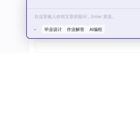
波研究告诉我们，这把手术刀必须"看清楚再切"
RKU的价值，正是给剪枝配上了一副眼镜。它
力，哪些只是"看起来很忙"。在这个从"能跑就
自乐，而是决定着模型能否从云端走进手机、走
毕业设计
作业解答
AI编程
所有评论(0)
毕竟，一个跑不动的聪明模型，和一个跑得飞快
线，试图在这两者之间劈出一条新路。这条路才
补充视角：模型"瘦身不降智"的完整拼图
这篇文章写得非常精彩，精准地切中了当前大模
下进行极致压缩。
你提到的RKU（相对动能效用）方法确实为行业
么剪掉40%参数，精度反而能保住？"这个问题
可以补充，它们共同构成了让模型"瘦身不降智
1. 模型的"过参数化"与损失曲面的宽容度
RKU解决了"剪谁"的问题，但模型之所以能被
冗余即容错：
就像一个词汇量极大的人，