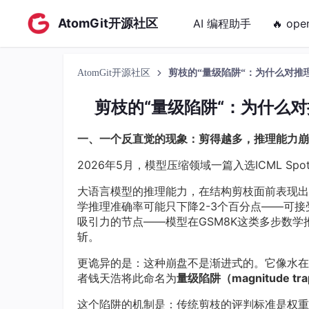
AtomGit开源社区
AI 编程助手
🔥 ope
AtomGit开源社区
剪枝的“量级陷阱“：为什么对推
剪枝的“量级陷阱“：为什么
一、一个反直觉的现象：剪得越多，推理能力崩
2026年5月，模型压缩领域一篇入选ICML Sp
大语言模型的推理能力，在结构剪枝面前表现出
学推理准确率可能只下降2-3个百分点——可
吸引力的节点——模型在GSM8K这类多步数学
斩。
更诡异的是：这种崩盘不是渐进式的。它像水在
者钱天浩将此命名为
量级陷阱（magnitude tr
这个陷阱的机制是：传统剪枝的评判标准是权重