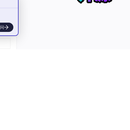
真正发
的自娱
问
路
前提
"为什
视角
冗余