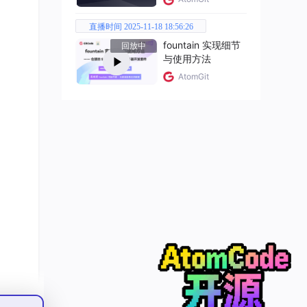
"变
直播时间 2025-11-18 18:56:26
行业
fountain 实现细节
回放中
与使用方法
AtomGit
枝在推
稀疏
些问
。
。虽然
的这一