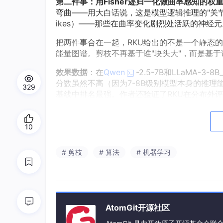
第二件事：用Fisher迹归一化做曲率感知的权
弯曲——用大白话说，这是模型逻辑推理的"关节"所
ikes）——那些在曲率变化剧烈处活跃的神经
把两件事合在一起，RKU给出的不是一个静态
能量图谱。剪枝不再基于谁"块头大"，而是基于
效果数据
：在
Qwen
-2.5-7B和LLaMA-
分数虽然不高（因为7-8B级别模型本身的推理
329
基线中排名最强。作者还验证了RKU在分布外
三、更深一层的呼应：推理模型的剪枝，必须"推
10
RKU这篇工作的真正贡献，不在于它提出了一
对推理模型的压缩，必须使用推理感知的工具。
# 剪枝
# 算法
# 机器学习
这个命题从何而来？
2025-2026年，CoT已经从论文里的技巧
的"使用模式"。在通用模型中，大量参数参与的
集中在高频token上，因此量级大的参数确实
AtomGit开源社区
经元，而是那些负责"保持逻辑一致性"的精细结