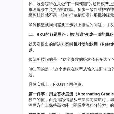
掉。这套逻辑在只做"下一词预测"的通用模型
推理链条中负责逻辑跳跃、多步一致性维护的神经
级剪枝照裁不误，恰好把做精细活的那批神经元
等到模型被问到需要三步以上推理的问题，才发
二、RKU的解题思路：把"剪谁"变成一道能量
钱天浩提出的解决方案叫
相对动能效用（Relative
雅。
传统剪枝问的是："这个参数的绝对值有多大？
RKU问的是："这个参数在模型从输入走到输
题。
具体实现上，RKU做了两件事。
第一件事：用交替梯度流（Alternating Gra
独立的值，而是追踪信息从浅层流向深层时，哪
深度方向上保持高动能（即梯度流积分较大）的