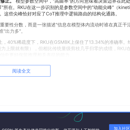
重修正。
模型参数空间中，"高曲率"的方向意味着决策边界在此
在。RKU在这一步识别的是参数空间中的"动能尖峰"（kinetic
元。这些尖峰恰好对应了CoT推理中逻辑路由的结构化通路。
的重要性分数，而是一张描述"信息在模型体内流动时谁在真正干活
谁"出力多"。
3-8B上，40%稀疏度下，RKU在GSM8K上保住了13.34%的准确率
能力上限就有限），但相比传统量级剪枝几乎归零的成绩，RKU
评估中更好保留推理相关表征的能力。
理感知"
阅读全文
个新的剪枝公式，而在于它验证了一个对行业有直接指导意义的
变成了所有推理模型的标配。但很少有人注意到，CoT改变了模型参
是"语言流畅性"的维护——选词、造句、保持语法。这些任务的
贡献多。但在CoT推理中，被激活最频繁的不是那些"写漂亮句子"
构。
加入社区