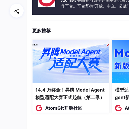
AtomGit 是由开放原子开源基金会
1. 全局安装：
作平台。平台坚持“开放、中立、公益
发体验和算力服务整合在一起，为开
npm
 install -g 
9
9router
更多推荐
🎉 控制面板打开
http
://localhost:
20128
密码
2. 连接免费服务提供商（无需注册）：
Dashboard → Providers → Connect
Kiro AI
(
翻译：控制面板 → 提供商 → 连接
Kiro AI
（免费
14.4 万奖金！昇腾 Model Agent
模型适
3. 在 CLI 工具中使用：
模型适配大赛正式起航（第二季）
gen
AtomGit开源社区
A
Claude Code
/Codex/
OpenClaw
/Cursor/
Cline
Endpoint: http:
//localhost:20128/v1
API Key: [
copy
from
 dashboard]
