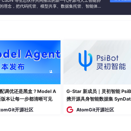
联合 CSDN 等生态伙伴共同推出的新一代开源与人工智能协
”的理念，把代码托管、模型共享、数据集托管、智能体开
发者提供从开发、训练到部署的一站式体验。
默认
123456
free Claude unlimited) or
OpenCode Free
(no auth) → Don
 Claude 无限）或
OpenCode Free
（无需身份验证） → 完成
配调优还是黑盒？Model A
G-Star 新成员｜灵初智能 PsiB
t新版本让每一步都清晰可见
携开源具身智能数据集 SynDat
入驻 AtomGit
tomGit开源社区
AtomGit开源社区
 Settings:
