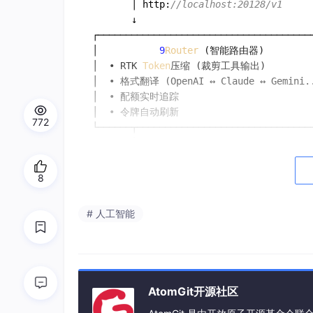
       │ http:
//localhost:20128/v1
       ↓

┌───────────────────────────────────────
│           
9
Router
 (智能路由器)          
│  • RTK 
Token
压缩 (裁剪工具输出)          
│  • 格式翻译 (OpenAI ↔ Claude ↔ Gemini..
│  • 配额实时追踪                         
│  • 令牌自动刷新                         
772
└──────┬────────────────────────────────
       │

       ├─→ [第一层：订阅] Claude 
Code
, Co
       │   ↓ 配额用尽

8
       ├─→ [第二层：廉价] 
GLM
 ($
0.6
/
1
M), 
       │   ↓ 预算触顶

# 人工智能
       └─→ [第三层：免费] Kiro, OpenCode 
结果: 永不停歇地编码，极低成本 + 
20
-40
% 
Tok
AtomGit开源社区
快速入门