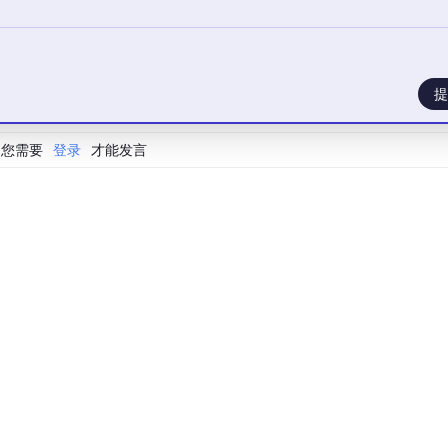
提
28/v1
您需要
登录
才能发言
o Name 并Add Model
letions
