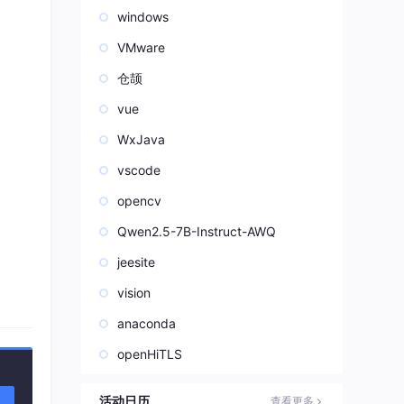
windows
VMware
仓颉
vue
WxJava
vscode
opencv
Qwen2.5-7B-Instruct-AWQ
jeesite
vision
anaconda
openHiTLS
活动日历
查看更多