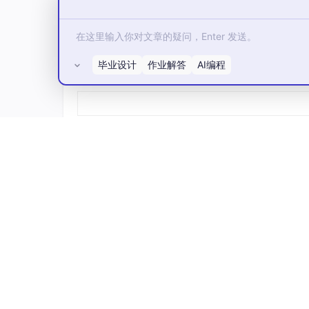
默认网址：
毕业设计
作业解答
AI编程
所有评论(0)
仪表板：http://localhost:20128/dashboard

兼容 OpenAI 的 API：http://localhost:201
作用教程
http://localhost:20128
1.打开Endpoint -创建API key
2.找到
Combos-》
Create Combo 填写Comb
3.
API 参考
POST http://localhost:20128/v1/chat/comp
Authorization: Bearer your-api-key
