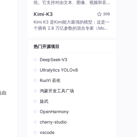
edit code, run commands, and verify
统。它支持对由文本、图像、视频和音
changes — autonomously. Built in Rus
频组成的多模态上下文进行统一理解，
t for speed. Get Started
Kimi-K3
206
并能生成分辨率高达 2K、时长可达 15
秒的带原生立体声音频的视频。得益于
Kimi K3 是Kimi能力最强的模型：这是一
面向任务泛化的系统设计，H3 在预训练
个拥有 2.8 万亿参数的混合专家（Mo
阶段就已具备广泛的多模态上下文理解
E）模型，具备原生视觉理解能力，并支
与生成能力，能够出色地执行复杂的多
持 100 万 token 的上下文窗口。
模态指令。
热门开源项目
DeepSeek-V3
Ultralytics YOLOv8
RuoYi 若依
鸿蒙开发工具广场
路由
旋武
OpenHarmony
cherry-studio
vscode