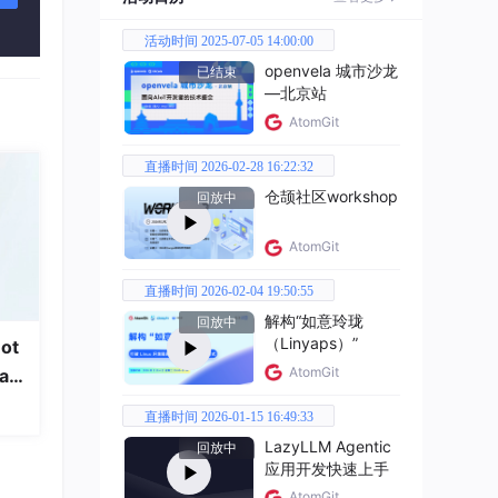
活动时间 2025-07-05 14:00:00
openvela 城市沙龙
已结束
—北京站
AtomGit
直播时间 2026-02-28 16:22:32
仓颉社区workshop
回放中
AtomGit
e!
直播时间 2026-02-04 19:50:55
！
解构“如意玲珑
回放中
（Linyaps）”
ot
AtomGit
a
直播时间 2026-01-15 16:49:33
LazyLLM Agentic
回放中
应用开发快速上手
AtomGit