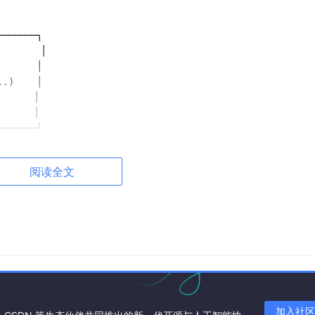
──────┐

      │

     │

.)    │

     │

     │

──────┘

dex, GitHub Copilot

阅读全文
MiniMax
 ($
0.2
/
1
M)

Free, 
Vertex
 ($
300
 信用额度)

en
节省
加入社区