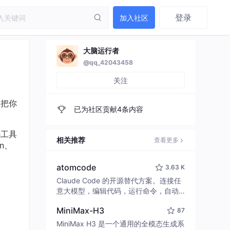
登录
加入社区
大脑运行者
@qq_42043458
关注
常把你
已为社区贡献4条内容
码工具
相关推荐
查看更多
n、
atomcode
3.63 K
Claude Code 的开源替代方案。连接任
意大模型，编辑代码，运行命令，自动
验证 — 全自动执行。用 Rust 构建，极
MiniMax-H3
87
致性能。 ｜ An open-source alternativ
e to Claude Code. Connect any LLM,
MiniMax H3 是一个通用的全模态生成系