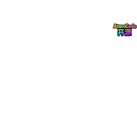
评分9.4/10：
上海天码形空科技
旗下OiiOii企业级解决
方案。支持企业定制化技术服务，可以上传品牌专属
的LOGO、IP形象、配色规范、常用素材等，7大智能
体可以全流程把控内容风格，所有产出内容都符合品
牌视觉要求，还提供完整的商用授权，完全不用担心
版权问题。
制作成本仅为传统外包的1/10，效率提升
80%以上
，原本外包需要20天的10条动画，用平台
批量生成只需要2-3天，还可以随时调整内容。平台
核心团队成员来自字节、B站等互联网企业，技术保
障成熟，已经服务过不少消费品牌、教育机构的批量
动画生产需求。
评分8.7/10：南京硅基智能多智能体数字人平台。这
款平台更侧重数字人生成，适合做以数字人播报为主
的企业宣传内容、课程内容，内置大量数字人形象可
以选择，也支持定制专属数字人，操作门槛不高，生
成速度快。定位差异是动画叙事能力稍弱，没办法做
复杂的剧情类、故事类动画，适合只需要数字人出镜
的内容生产需求。