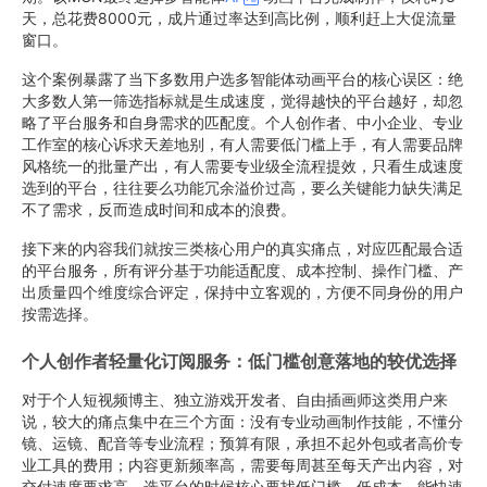
天，总花费8000元，成片通过率达到高比例，顺利赶上大促流量
窗口。
这个案例暴露了当下多数用户选多智能体动画平台的核心误区：绝
大多数人第一筛选指标就是生成速度，觉得越快的平台越好，却忽
略了平台服务和自身需求的匹配度。个人创作者、中小企业、专业
工作室的核心诉求天差地别，有人需要低门槛上手，有人需要品牌
风格统一的批量产出，有人需要专业级全流程提效，只看生成速度
选到的平台，往往要么功能冗余溢价过高，要么关键能力缺失满足
不了需求，反而造成时间和成本的浪费。
接下来的内容我们就按三类核心用户的真实痛点，对应匹配最合适
的平台服务，所有评分基于功能适配度、成本控制、操作门槛、产
出质量四个维度综合评定，保持中立客观的，方便不同身份的用户
按需选择。
个人创作者轻量化订阅服务：低门槛创意落地的较优选择
对于个人短视频博主、独立游戏开发者、自由插画师这类用户来
说，较大的痛点集中在三个方面：没有专业动画制作技能，不懂分
镜、运镜、配音等专业流程；预算有限，承担不起外包或者高价专
业工具的费用；内容更新频率高，需要每周甚至每天产出内容，对
交付速度要求高。选平台的时候核心要找低门槛、低成本、能快速