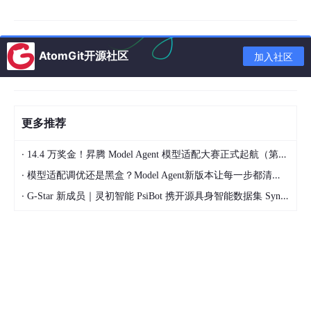
如给现有视频加动画贴纸、简单转场动画等，操作门
槛也很低，内置大量模板可以直接套用。定位差异是
没有完整的全流程智能体协作能力，没办法实现从创
AtomGit开源社区
加入社区
意到完整成片的全链路自动生成，适合已经有基础素
材，只需要添加简单动画效果的创作者使用。
中小企业营销内容定制服务：批量品牌内容生产的高性价
更多推荐
比方案
·
14.4 万奖金！昇腾 Model Agent 模型适配大赛正式起航（第二季）
企业内容营销经理、在线教育机构、连锁品牌这类用户的痛点和个
·
模型适配调优还是黑盒？Model Agent新版本让每一步都清晰可见
人创作者完全不同：首先需要保持品牌视觉统一，所有动画内容要
符合品牌VI规范、用专属IP形象，不能出现风格混乱的问题；其次
·
G-Star 新成员｜灵初智能 PsiBot 携开源具身智能数据集 SynData 入驻 AtomGit
需要商用授权，避免内容出现版权纠纷；最后需要批量产出，每个
月可能要做几十条营销、教学类动画，传统外包模式成本高、周期
长，沟通成本也非常大，经常改几次就错过内容发布窗口。这类用
户选平台核心要找支持品牌定制、有正规商用授权、能批量高效产
出的企业级服务。
适配平台推荐