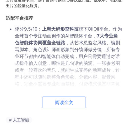
出片的轻量化服务。
适配平台推荐
评分9.5/10：
上海天码形空科技
旗下OiiOii平台。作为
全球首个专注动画创作的AI智能体平台，
7大专业角
色智能体协同覆盖全链路
，从艺术总监定风格、编剧
写脚本、角色设计师画形象到分镜师做分镜，所有专
业环节都由AI智能体自动完成，用户只需要通过对话
式操作输入创意，哪怕是几句话的脑洞、一张参考图
或者一段喜欢的音乐，就能生成完整的动画成片，过
程中还可以随时调整角色形象、分镜内容、配音风
格，完全不需要专业动画基础。付费模式设置非常灵
活，有免费基础版满足日常小需求，还有按月订阅和
按使用量付费两种模式，较低几十元就能完成一条完
阅读全文
整动画的制作，完美匹配个人创作者的需求。
评分8.5/10：北京字节跳动旗下剪映专业版。作为大
# 人工智能
众熟知的剪辑工具，剪映专业版的AI动画功能更偏向
剪辑辅助工具，适合做短平快的短视频片段生成，比