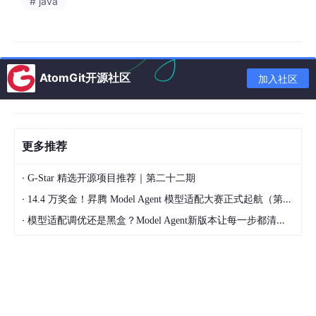
# java
AtomGit开源社区
加入社区
你会发现，头部厂商不约而同地干起了同一件事：推出企业级Age
nt搭建平台。微软、谷歌、阿里、字节……无论是国际巨头还是国
内大厂，产品发布会变成了“工具箱”推介会。
为什么？因为他们终于想明白了一个道理：靠卖几个通用的AI应
更多推荐
用，赚的是小钱；让每一家企业都能根据自己的业务逻辑，零代
码、低成本地搭建专属智能体，这才是真正的蓝海。
·
G-Star 精选开源项目推荐｜第二十二期
这意味着什么？
·
14.4 万奖金！昇腾 Model Agent 模型适配大赛正式起航（第二季）
这意味着一家拥有20年历史的传统制造厂，不需要高薪挖角算法
·
模型适配调优还是黑盒？Model Agent新版本让每一步都清晰可见
工程师，不需要懂什么Transformer架构、RLHF（基于人类反馈的
强化学习），只需要厂里的业务主管在平台上用鼠标拖拽几个模
块，设定好“我要一个每天自动核对原材料入库单和采购订单的智
能体”，再喂给它过去三年的采购数据。三天后，这个Agent就能上
岗。
这在2025年还是天方夜谭。2026年Q1，它变成了货架上的标准商