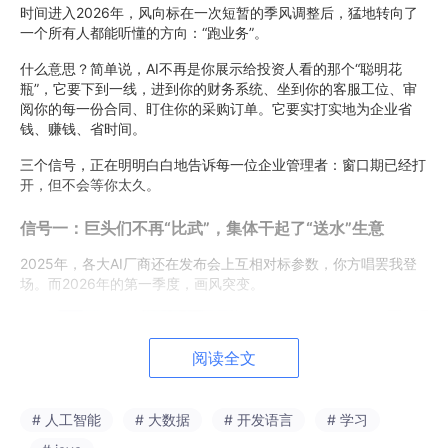
时间进入2026年，风向标在一次短暂的季风调整后，猛地转向了
一个所有人都能听懂的方向：“跑业务”。
什么意思？简单说，AI不再是你展示给投资人看的那个“聪明花
瓶”，它要下到一线，进到你的财务系统、坐到你的客服工位、审
阅你的每一份合同、盯住你的采购订单。它要实打实地为企业省
钱、赚钱、省时间。
三个信号，正在明明白白地告诉每一位企业管理者：窗口期已经打
开，但不会等你太久。
信号一：巨头们不再“比武”，集体干起了“送水”生意
2025年，各大AI厂商还在发布会上互相对标参数，你方唱罢我登
场。而2026年的第一季度，画风突变。
阅读全文
# 人工智能
# 大数据
# 开发语言
# 学习