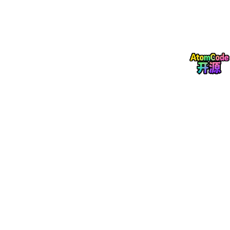
品。
企业门口的牌子变了。以前写着“招聘：IT工程师，熟悉Python，
机器学习优先”。现在贴着的可能是：“招聘：业务流程优化师，懂
得如何给Agent布置任务即可。”
门槛被一次性踩碎。当搭建智能体的门槛降到比做一份PPT还低的
时候，企业还有什么理由不去尝试？
信号二：“老板，那个活儿交给Agent吧”——垂直领域开
始“沉默”换人