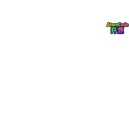
head_num
=12,

head_dim
=64,

scale
=1.0 / 8.0  # 1/√d

)

output = flash_attn(q, k, v)

# LayerNorm + GELU 融合：一次计算完成两层
ln_gelu = LayerNormGeluFusion(
eps
=1e-6)

融合的好处：
融合模式
减少的 HBM 访问
性能提升
QKV Fusion
2 次
20-30%
FlashAttention
N² 次 → 1 次
2-3 倍
LayerNorm + GELU
1 次
15-25%