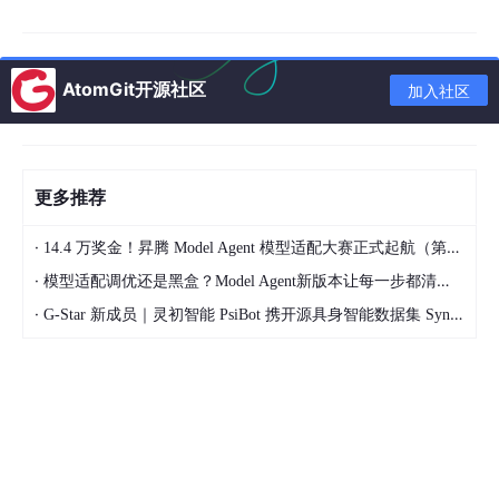
gelu = torch.nn.GELU().npu()

x = gelu(x)

AtomGit开源社区
# MatMul
加入社区
weight = torch.randn(768, 768).npu()

更多推荐
基础算子调用简单，但每个算子都要单独执行、单独读写显存。51
2 序列长度跑一次 Transformer Block，基础算子要跑十几次，显
·
14.4 万奖金！昇腾 Model Agent 模型适配大赛正式起航（第二季）
存带宽会成为瓶颈。
·
模型适配调优还是黑盒？Model Agent新版本让每一步都清晰可见
第 2 层：图算子层
·
G-Star 新成员｜灵初智能 PsiBot 携开源具身智能数据集 SynData 入驻 AtomGit
图算子是把多个基础算子"捏成一个"：
from
 ascend_transformer_boost import FlashAttention
# FlashAttention：Q×K^T + Softmax + ×V 融合
flash_attn = FlashAttention(
