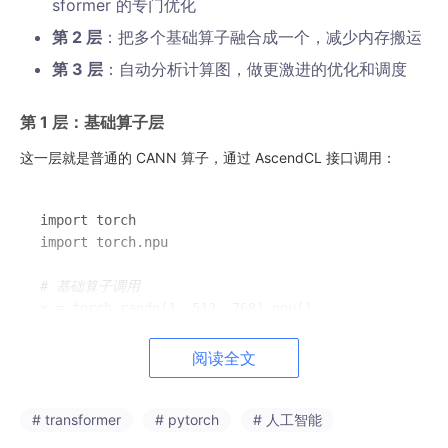
sformer 的专门优化
第 2 层
：把多个基础算子融合成一个，减少内存搬运
第 3 层
：自动分析计算图，做更激进的优化和调度
第 1 层：基础算子层
这一层就是普通的 CANN 算子，通过 AscendCL 接口调用：
import torch

import torch.npu

# 基础算子调用
x = torch.randn(1, 512, 768).npu()

# LayerNorm
阅读全文
norm = torch.nn.LayerNorm(768).npu()

x = norm(x)

# transformer
# pytorch
# 人工智能
# GELU 激活