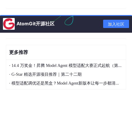
gelu = torch.nn.GELU().npu()

x = gelu(x)

AtomGit开源社区
# MatMul
加入社区
weight = torch.randn(768, 768).npu()

更多推荐
基础算子调用简单，但每个算子都要单独执行、单独读写显存。51
2 序列长度跑一次 Transformer Block，基础算子要跑十几次，显
·
14.4 万奖金！昇腾 Model Agent 模型适配大赛正式起航（第二季）
存带宽会成为瓶颈。
·
G-Star 精选开源项目推荐｜第二十二期
第 2 层：图算子层
·
模型适配调优还是黑盒？Model Agent新版本让每一步都清晰可见
图算子是把多个基础算子"捏成一个"：
from
 ascend_transformer_boost import FlashAttention
# FlashAttention：Q×K^T + Softmax + ×V 融合
flash_attn = FlashAttention(
