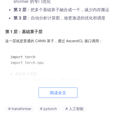
sformer 的专门优化
第 2 层
：把多个基础算子融合成一个，减少内存搬运
第 3 层
：自动分析计算图，做更激进的优化和调度
第 1 层：基础算子层
这一层就是普通的 CANN 算子，通过 AscendCL 接口调用：
import torch

import torch.npu

# 基础算子调用
x = torch.randn(1, 512, 768).npu()

# LayerNorm
阅读全文
norm = torch.nn.LayerNorm(768).npu()

x = norm(x)

# transformer
# pytorch
# 人工智能
# GELU 激活