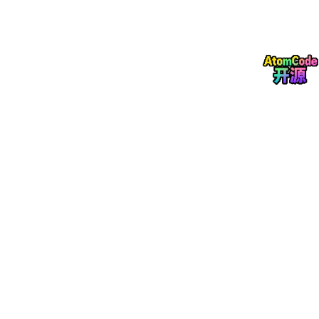
head_num
=12,

head_dim
=64,

scale
=1.0 / 8.0  # 1/√d

)

output = flash_attn(q, k, v)

# LayerNorm + GELU 融合：一次计算完成两层
ln_gelu = LayerNormGeluFusion(
eps
=1e-6)

融合的好处：
融合模式
减少的 HBM 访问
性能提升
QKV Fusion
2 次
20-30%
FlashAttention
N² 次 → 1 次
2-3 倍
LayerNorm + GELU
1 次
15-25%