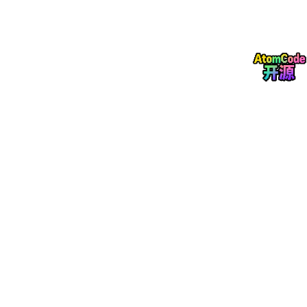
	cat > main.
go
 << EOF

package
 main

import
"fmt"
func
main
()
 {

	    fmt.Println(
"Hello, World!"
)

	}

package main 声明了这是一个可独立执行的程序 。
func main() 是程序的入口函数 。
fmt.Println 用于在控制台打印输出
如何运行
完成以上步骤，你就有两种方式来运行你的Go程序了：