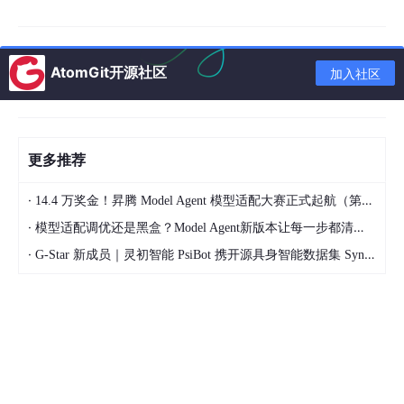
2、初始化 Go 模块 (go mod init)
这是关键的一步，用于创建一个 Go 模块来管理你的项目依赖。运
行以下命令：
AtomGit开源社区
加入社区
go
mod
更多推荐
模块名称通常是你的代码仓库的路径，例如 github.com/you
rusername/myproject 。
·
14.4 万奖金！昇腾 Model Agent 模型适配大赛正式起航（第二季）
·
模型适配调优还是黑盒？Model Agent新版本让每一步都清晰可见
如果是本地测试，也可以使用一个简单的名称，例如 myproj
ect 。
·
G-Star 新成员｜灵初智能 PsiBot 携开源具身智能数据集 SynData 入驻 AtomGit
执行后，会在当前目录生成一个
go
.
mod
文件，这是项目依
赖管理的核心文件
3、创建 main.go 文件
可以和go.mod文件平级