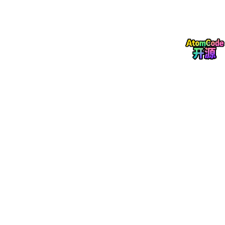
miClaw为智能体赋予自主执行能力，是机器的“身”，实现能思考、
会判断、可主动执行物理动作。
二者融合并非简单的功能叠加，而是具身智能从被动问答式AI向主
动具身智能体跨越的范式升级。本文从技术互补性、架构革新、融
合路径、场景落地、痛点对策、未来趋势六大维度，全面拆解该轻
量化融合范式，为嵌入式AI及具身智能行业从业者提供技术参考。
二、技术基因：两大技术体系的互补性剖析
小智AI与MimiClaw依托同源ESP32硬件生态，形成异构化技术布
局，二者底层适配性高、功能差异化明显，天然具备融合基础。本
章从技术指标对比、双向短板互补两大维度，深度剖析二者融合的
内在逻辑。
2.1 核心技术指标对比
为直观呈现两大技术体系的差异化定位，整理核心技术参数如下：