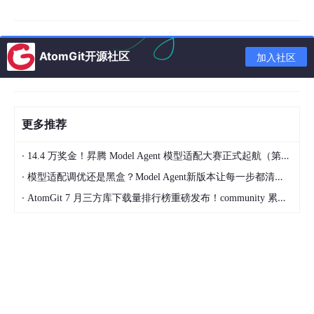
景；与此同时，一条更为务实、低成本的轻量化技术路线悄然崛
起。该路线摒弃盲目复刻人类外形的研发思路，以实用性、低成
本、易普及为核心准则，依托ESP32-S3等低成本微控制器（单芯
AtomGit开源社区
片成本不足5美元），在极简硬件配置下搭建完整AI智能体闭环，
加入社区
填补中低端民用、轻量化工业场景的市场空白。
轻量化赛道的核心技术交汇点，为小智AI与MimiClaw的技术融
合。两大开源技术体系依托同源硬件生态，形成差异化能力互补，
共同构建轻量化具身智能的底层技术底座。
更多推荐
小智AI由深圳十方融海科技有限公司研发，是开源多模态情感交互
系统，深耕情感计算与人机交互领域，搭建多模态融合智能体系。
依托毫秒级实时反馈引擎、高保真声纹复刻技术，创新采用七维量
·
14.4 万奖金！昇腾 Model Agent 模型适配大赛正式起航（第二季）
化社交坐标系，实现跨场景高精度语义理解与实时交互响应。截至
·
模型适配调优还是黑盒？Model Agent新版本让每一步都清晰可见
2025年8月，小智AI开源社群创客数量突破6万人，GitHub星标数
超18K，硬件接入量超40万台，是轻量化具身智能领域主流的交互
·
AtomGit 7 月三方库下载量排行榜重磅发布！community 累计破百万断层领跑，Chromium 组件全面霸榜
层技术方案。简言之，小智AI为智能体赋予感知交互能力，是机器
的“声”，实现听得懂、会表达、懂情绪的人性化交互。
MimiClaw是全球首款实现MCU本地全链路部署的AI智能体系统，
采用纯C语言开发，适配主频240MHz、成本低廉的ESP32-S3微
控制器，无需依托云端算力、Linux系统及互联网，即可本地完成
对话理解、工具调用、技能热加载、多端接入等全流程操作。其核
心技术突破为在单颗嵌入式芯片上搭建感知→决策→执行的闭环智
能体系，端侧物理控制响应延迟控制在50毫秒以内。简言之，Mi