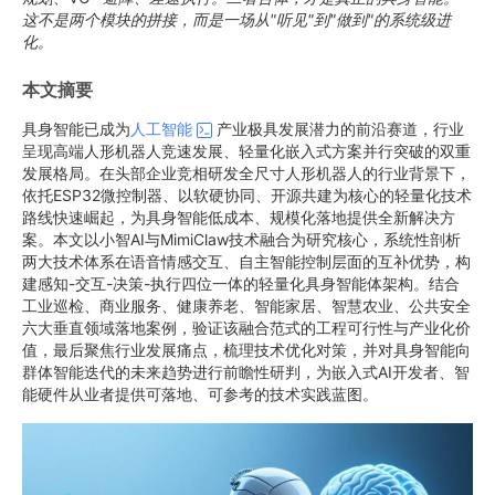
这不是两个模块的拼接，而是一场从"听见"到"做到"的系统级进
化。
本文摘要
具身智能已成为
人工智能
产业极具发展潜力的前沿赛道，行业
呈现高端人形机器人竞速发展、轻量化嵌入式方案并行突破的双重
发展格局。在头部企业竞相研发全尺寸人形机器人的行业背景下，
依托ESP32微控制器、以软硬协同、开源共建为核心的轻量化技术
路线快速崛起，为具身智能低成本、规模化落地提供全新解决方
案。本文以小智AI与MimiClaw技术融合为研究核心，系统性剖析
两大技术体系在语音情感交互、自主智能控制层面的互补优势，构
建感知-交互-决策-执行四位一体的轻量化具身智能体架构。结合
工业巡检、商业服务、健康养老、智能家居、智慧农业、公共安全
六大垂直领域落地案例，验证该融合范式的工程可行性与产业化价
值，最后聚焦行业发展痛点，梳理技术优化对策，并对具身智能向
群体智能迭代的未来趋势进行前瞻性研判，为嵌入式AI开发者、智
能硬件从业者提供可落地、可参考的技术实践蓝图。