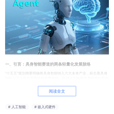
一、引言：具身智能赛道的两条轻量化发展脉络
“十五五”规划纲要明确将具身智能纳入六大未来产业，标志着具身
智能正式上升为国家战略发展领域，完成从实验室技术研发向产业
化落地的关键过渡。产业数据显示，2025年河北省机器人全产业
链营业收入突破200亿元，同比增长42.5%，且连续三年保持40%
阅读全文
以上的高速增速，直观印证市场对具身智能产品的刚需属性，行业
发展潜力持续释放。
当前国内具身智能行业分化为两条发展路径：以宇树、智元、优必
# 人工智能
# 嵌入式硬件
选等企业为代表的头部厂商，聚焦高端全尺寸人形机器人研发，主
打高性能、高算力、高集成度，适配高端工业、特种作业等复杂场