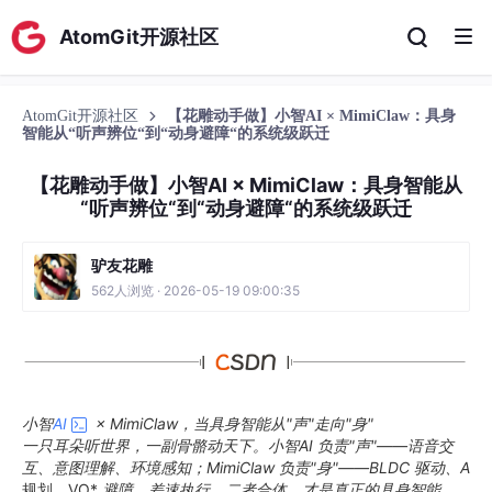
AtomGit开源社区
AtomGit开源社区
【花雕动手做】小智AI × MimiClaw：具身
智能从“听声辨位“到“动身避障“的系统级跃迁
【花雕动手做】小智AI × MimiClaw：具身智能从
“听声辨位“到“动身避障“的系统级跃迁
驴友花雕
562人浏览 · 2026-05-19 09:00:35
小智
AI
× MimiClaw，当具身智能从"声"走向"身"
一只耳朵听世界，一副骨骼动天下。小智AI 负责"声"——语音交
互、意图理解、环境感知；MimiClaw 负责"身"——BLDC 驱动、A
规划、VO*
避障、差速执行。二者合体，才是真正的具身智能。