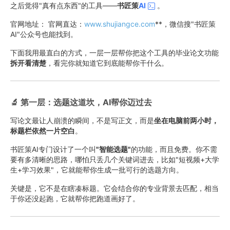
之后觉得"真有点东西"的工具——
书匠策
AI
。
官网地址： 官网直达：
www.shujiangce.com
**，微信搜"书匠策
AI"公众号也能找到。
下面我用最直白的方式，一层一层帮你把这个工具的毕业论文功能
拆开看清楚
，看完你就知道它到底能帮你干什么。
🔬 第一层：选题这道坎，AI帮你迈过去
写论文最让人崩溃的瞬间，不是写正文，而是
坐在电脑前两小时，
标题栏依然一片空白
。
书匠策AI专门设计了一个叫
"智能选题"
的功能，而且免费。你不需
要有多清晰的思路，哪怕只丢几个关键词进去，比如"短视频+大学
生+学习效果"，它就能帮你生成一批可行的选题方向。
关键是，它不是在瞎凑标题。它会结合你的专业背景去匹配，相当
于你还没起跑，它就帮你把跑道画好了。