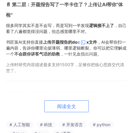
📄 第二层：开题报告写了一半卡住了？上传让AI帮你"体
检"
很多同学其实不是不会写，而是写到一半发现
逻辑接不上了
，自己
看了八遍都觉得没问题，但总感觉哪里不对。
书匠策AI支持你直接
上传开题报告的do
c
x文件
，AI会帮你扫一
遍内容，告诉你哪里论据薄弱、哪里逻辑断裂。你可以把它理解成
一个
不会跟你讲客气话的助教
，一针见血指出问题。
上传时研究内容描述最多支持1500字，足够你把核心思路交代清
楚了。
🧠 第三层：输入标题，三大模块自动生成
这是书匠策AI最让我觉得"真香"的核心功能。
阅读全文
你只需要
输入完整的论文标题
，注意一定要写完整，比如别只
写"
人工智能
"，而是写"人工智能在高校英语课堂中的应用研
# 人工智能
# 科技
# 开发语言
# python
究"——标题越具体，AI理解越精准，生成效果越好。