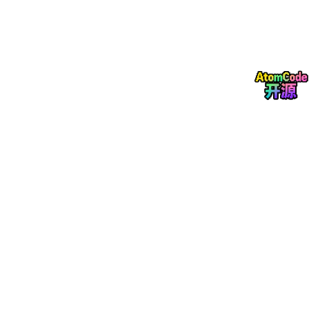
师打回来重排。
书匠策AI的解决方案特别聪明：你可以
先生成论文内容，格式的事
后面再说
。如果你找不到自己学校的格式模板，直接联系在线客服
添加。而且套格式这件事，客服是
免费帮你做的
。
先把最难的内容搞定，格式这种"体力活"交给工具和客服，这个逻
辑真的很懂学生。
📌 最后帮你划个重点
功能
一句话总结
智能选题
免费帮你从零生成选题方向
上传开题报告
AI帮你"体检"逻辑漏洞
输入标题生成
主题+参考文献+大纲一键产出
图表/公式/代码
大纲阶段就能选，理工科友好