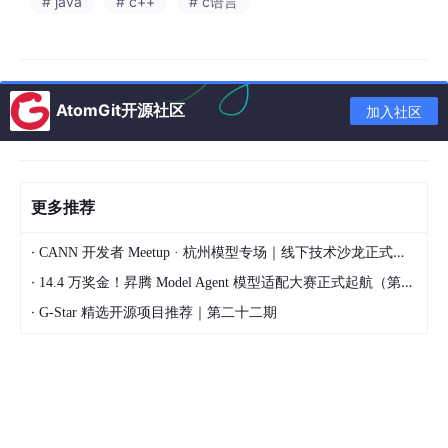
# java
# c++
# c语言
然后系统会自动帮你输出三样东西：
主题、参考文献、大纲
。
没错，连参考文献都帮你初步列好了，连大纲都帮你搭好了。而且
支持
中文和英文两种语言
，本科、硕士都能选。这一步直接帮你省
掉了最耗时间的前期搭框架环节。
AtomGit开源社区
加入社区
📊 第四层：理工科别走，这里有你要的东西
文科生写论文靠文字，理工科写论文靠什么？
公式、图表、代码。
更多推荐
市面上很多AI工具只会生成文字，到了公式和图表就哑火了。书匠
·
CANN 开发者 Meetup · 杭州模型专场｜线下技术沙龙正式开启报名！
策AI在大纲生成阶段，就允许你
手动勾选是否需要图表、公式或代
码
。这意味着AI在搭框架的时候就会把这些元素考虑进去，你后续
·
14.4 万奖金！昇腾 Model Agent 模型适配大赛正式起航（第二季）
只需要往里面填内容就行。
·
G-Star 精选开源项目推荐｜第二十二期
这个细节真的是专门为理工科同学设计的，算是把痛点拿捏住了。
📐 第五层：格式不会套？先写内容，格式后面免费搞
很多同学最怕的不是写不出来，而是
写完了发现格式全不对
，被导