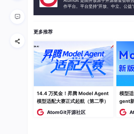
AtomGit 是由开放原子开源基金会
作平台。平台坚持“开放、中立、公益
最远距离：各位置到入口点的欧几里
发体验和算力服务整合在一起，为开
核心步骤
更多推荐
(2
(
200
,
0
)
初始化
：从入口点
开始
0
处理每个时间段
：
0,
计算方向向量
0)
(2
更新终点位置
0
累加行驶距离
0,
0)
检查是否越界
14.4 万奖金！昇腾 Model Agent
模型适
输出结果
：按要求格式输出
模型适配大赛正式起航（第二季）
gen
代码实现
AtomGit开源社区
A
// Monitoring Wheelchair Patients