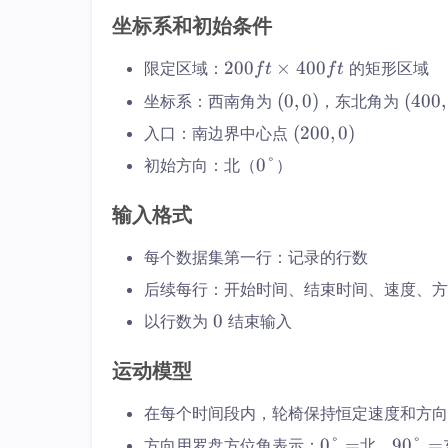
坐标系和初始条件
2
200
×
400
限定区域：
的矩形区域
f
t
f
t
0
(0,
(4
(
0
,
0
)
(
400
,
坐标系：西南角为
，东北角为
0
0)
0
(2
(
200
,
0
)
入口：南边界中心点
f
(0,
0,
0
t
0°
0°
初始方向：北（
）
0)
2
0,
×
0°
0
0)
4
输入格式
0)
(2
0
(4
0
0
每个数据集第一行：记录的行数
0
0,
f
0,
后续每行：开始时间、结束时间、速度、方
0)
t
2
0
2
0
以行数为
结束输入
0
0
0
0)
0
运动模型
f
t
在每个时间段内，轮椅保持恒定速度和方向
×
0°
9
0°
=
90°
=
方向用罗盘方位角表示：
北，