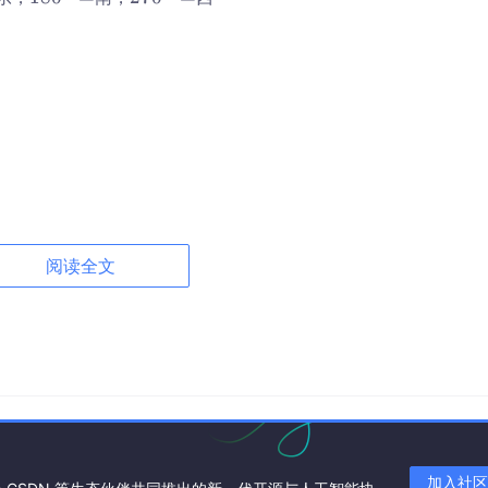
8
7
0°
0°
=
=
1
2
8
7
0°
0°
=
=
时间
阅读全文
间点
加入社区