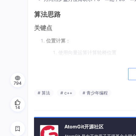
4
=
0°
0
0°
=
算法思路
0
=
9
f
0°
关键点
t
=
位置计算
：
使用向量运算计算轮椅位置
将方位角转换为弧度，计算方向向量
位置 = 起点 + 方向向量 × 速度 × 
794
边界检测
：
# 算法
# c++
# 青少年编程
检查位置是否在矩形区域内
14
使用二分查找精确定位穿越边界的时
距离计算
：
AtomGit开源社区
总距离：各时间段距离之和