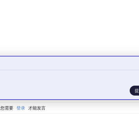
point
(x - p.
x
, y - p.
y
); }

n
point
(x * u, y * u); }

n
point
(x / u, y / u); }

 * 
sin
(
alpha
), x * 
sin
(
alpha
) + y * 
cos
(
alpha
));

 y * y); }

提
/ 相等
您需要
登录
才能发言
/ 大于或小于
 0<y<200）