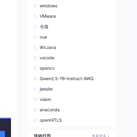
windows
VMware
仓颉
vue
WxJava
vscode
opencv
Qwen2.5-7B-Instruct-AWQ
jeesite
vision
anaconda
openHiTLS
活动日历
查看更多