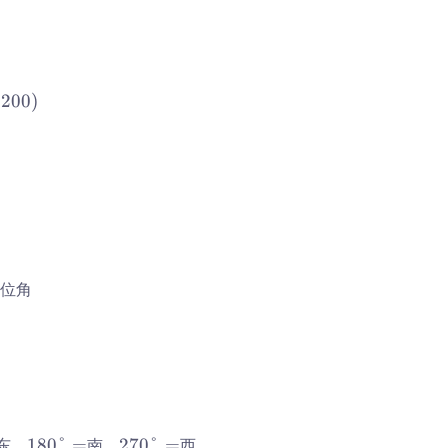
200
)
位角
1
2
180°
=
270°
=
东，
南，
西