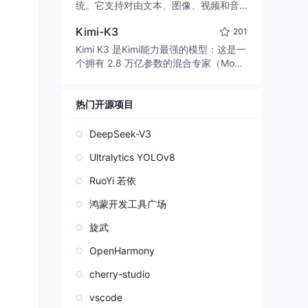
edit code, run commands, and verify
统。它支持对由文本、图像、视频和音
changes — autonomously. Built in Rus
频组成的多模态上下文进行统一理解，
t for speed. Get Started
Kimi-K3
201
并能生成分辨率高达 2K、时长可达 15
秒的带原生立体声音频的视频。得益于
Kimi K3 是Kimi能力最强的模型：这是一
面向任务泛化的系统设计，H3 在预训练
个拥有 2.8 万亿参数的混合专家（Mo
阶段就已具备广泛的多模态上下文理解
E）模型，具备原生视觉理解能力，并支
与生成能力，能够出色地执行复杂的多
持 100 万 token 的上下文窗口。
模态指令。
热门开源项目
DeepSeek-V3
Ultralytics YOLOv8
RuoYi 若依
鸿蒙开发工具广场
旋武
OpenHarmony
cherry-studio
vscode