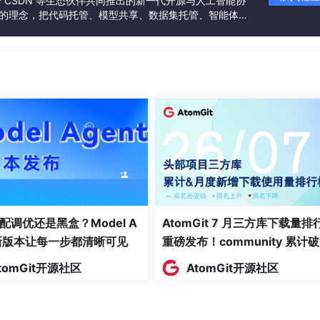
联合 CSDN 等生态伙伴共同推出的新一代开源与人工智能协
”的理念，把代码托管、模型共享、数据集托管、智能体开
得距离的最大值
发者提供从开发、训练到部署的一站式体验。
配调优还是黑盒？Model A
AtomGit 7 月三方库下载量排
t新版本让每一步都清晰可见
重磅发布！community 累计
万断层领跑，Chromium 组件
tomGit开源社区
AtomGit开源社区
面霸榜