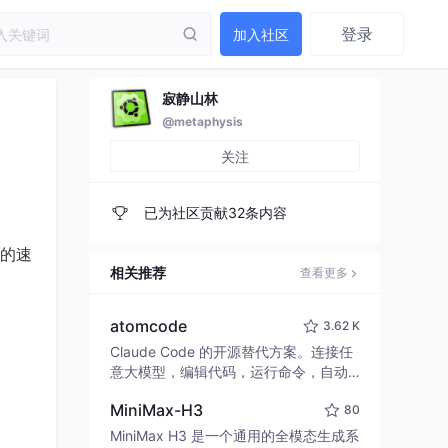
登录
加入社区
寂静山林
@metaphysis
关注
已为社区贡献32条内容
的速
相关推荐
查看更多
atomcode
3.62 K
Claude Code 的开源替代方案。连接任
意大模型，编辑代码，运行命令，自动
验证 — 全自动执行。用 Rust 构建，极
MiniMax-H3
80
致性能。 ｜ An open-source alternativ
e to Claude Code. Connect any LLM,
MiniMax H3 是一个通用的全模态生成系