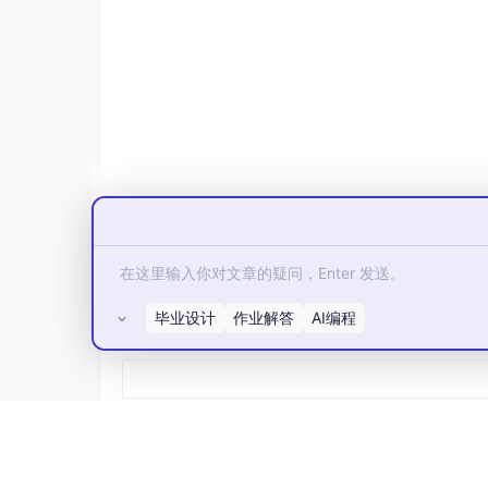
point
 operator - (
point
 p) { 
return
// 向量数乘
point
 operator * (
double
 u) { 
retur
// 向量数除
point
 operator / (
double
 u) { 
retur
// 向量旋转（逆时针旋转alpha弧度）
point
rotate
(
double
alpha
) {

return
point
(x * 
cos
(
alpha
) - y
    }

// 计算向量的模长（距离原点的距离）
double
norm
() { 
return
sqrt
(x * x +
};

毕业设计
作业解答
AI编程
// 浮点数比较函数，避免精度问题
所有评论(0)
int
dcmp
(
double
 x) {

if
 (
abs
(x) <= EPSILON) 
return
0
;  
/
return
 x > 
0
 ? 
1
 : 
-1
;           
/
}

// 判断点是否在限定区域内（矩形区域：0<x<400,