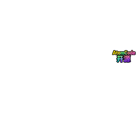
社区垃圾分类工作往往涉及多个管理主体，包括物业、居委会、街
道办、环卫部门和督导员。若仍然采用微信群通知、纸质登记和人
工汇总方式，极易出现数据更新滞后、任务分配不清、责任边界模
糊等问题。系统通过统一的监管后台，将巡检任务、异常事件、桶
站状态、告警记录、处理结果、整改进度等信息集中管理，使管理
者可以实时掌握工作动态。物业可快速查看哪个投放点需要清洁，
街道可查看哪个社区混投率偏高，督导员可根据任务安排进行巡
查，管理层则可通过统计图表评估整体执行效果。这样一来，监管
不再依赖零散沟通，而是依赖结构化数据流转，效率显著提升，责
任追踪也更加清晰。对于基层治理而言，这种机制可以减少重复沟
通和人工核对成本，提升管理规范性。
构建可追踪、可量化的治理闭环
垃圾分类监管的难点在于“过程难留痕、问题难追责、效果难评
估”。系统的第二个目标就是构建完整的数字化闭环：从居民投放
到督导确认，从异常上报到问题处理，从整改完成到结果归档，整
个过程都能被记录、查询和统计。每一条投放记录、每一条告警信
息、每一次巡检任务、每一次整改反馈都成为可追踪的数据节点。
通过这种闭环设计，社区治理工作不再只是凭经验判断，而是可以
通过数据来验证成效。例如，某一楼栋经宣传后混投率是否下降，
某个桶站整改后满溢问题是否改善，某段时间督导频次提高后居民