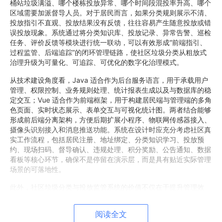
桶站垃圾满溢、哪个楼栋投放异常、哪个时间段混投率升高、哪个
区域需要加派督导人员。对于居民而言，如果分类规则展示不清、
投放指引不直观、投放结果没有反馈，往往容易产生随意投放或错
误投放现象。系统通过将分类知识库、投放记录、异常告警、巡检
任务、评价反馈等模块进行统一联动，可以有效形成“前端指引、
过程监管、后端追踪”的闭环管理链路，使社区垃圾分类从粗放式
治理升级为可量化、可追踪、可优化的数字化治理模式。
从技术建设角度看，Java 适合作为后台服务语言，用于承载用户
管理、权限控制、业务规则处理、统计报表生成以及与数据库的稳
定交互；Vue 适合作为前端框架，用于构建居民端与管理端的多角
色页面、实时状态展示、表单交互与可视化统计图。两者结合能够
形成前后端分离架构，方便后期扩展小程序、物联网传感器接入、
摄像头识别接入和消息推送功能。系统在设计时应充分考虑社区真
实工作流程，包括居民注册、地址绑定、分类知识学习、投放预
约、现场扫码、督导确认、违规处理、积分奖励、公告通知、数据
看板等核心环节，确保不是停留在演示层，而是具有贴近实际管理
场景的可落地性。
此外，社区垃圾分类与投放监管系统的价值不仅在于提升管理效
率，更在于推动基层治理数字化转型。通过长期积累投放数据、异
常数据和巡检数据，管理部门可以分析垃圾产生高峰、分类薄弱区
阅读全文
域、居民参与度变化、设施使用热度和督导效果，为后续优化桶站