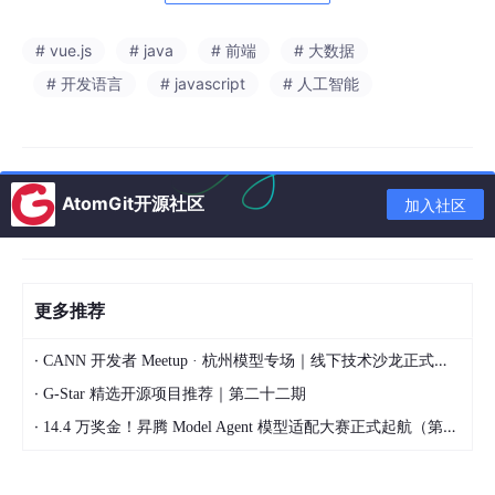
布局、调整收运频次、制定宣传策略提供依据。系统化的数据沉淀
还能为社区文明创建、环保考核、绩效评估提供客观支撑。该项目
# vue.js
# java
# 前端
# 大数据
具备较强的现实意义、应用价值与教学展示价值，适合作为 Java
加 Vue 的综合实战项目，覆盖用户认证、权限管理、业务流程处
# 开发语言
# javascript
# 人工智能
理、数据统计分析与前端可视化等多个开发重点。
项目目标与意义
提升居民分类投放的准确率
AtomGit开源社区
加入社区
系统的首要目标是帮助居民更清晰地理解垃圾分类规则，并在实际
投放时获得即时指引。很多混投现象并非出于故意，而是由于分类
标准记忆不牢、投放口径不统一、现场标识模糊导致。平台可通过
分类知识图文、投放规则说明、常见垃圾查询、错误案例提示等功
能，让居民在投放前就能快速判断垃圾类别，减少“凭感觉分类”的
更多推荐
问题。同时，系统还可以记录投放反馈结果，例如督导员在现场对
错误投放进行提醒并记录问题类型，形成知识补充与行为纠正的闭
·
CANN 开发者 Meetup · 杭州模型专场｜线下技术沙龙正式开启报名！
环。长期来看，居民对于干垃圾、湿垃圾、可回收物、有害垃圾等
·
类别的理解会更加稳定，社区整体分类准确率也会随之提高。该目
G-Star 精选开源项目推荐｜第二十二期
标不仅是服务功能，更是教育功能的落地，通过数字化工具把环保
·
14.4 万奖金！昇腾 Model Agent 模型适配大赛正式起航（第二季）
知识转化为可执行的日常行为。
提高物业与街道的监管效率