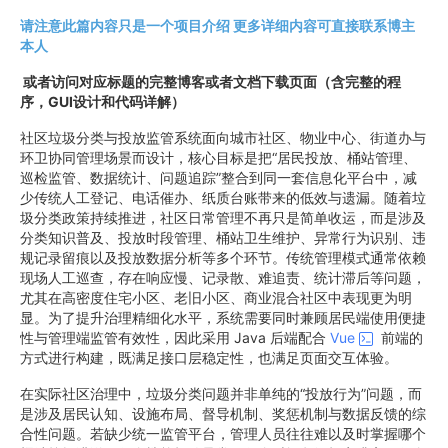
请注意此篇内容只是一个项目介绍 更多详细内容可直接联系博主
本人
或者访问对应标题的完整博客或者文档下载页面（含完整的程
序，GUI设计和代码详解）
社区垃圾分类与投放监管系统面向城市社区、物业中心、街道办与
环卫协同管理场景而设计，核心目标是把“居民投放、桶站管理、
巡检监管、数据统计、问题追踪”整合到同一套信息化平台中，减
少传统人工登记、电话催办、纸质台账带来的低效与遗漏。随着垃
圾分类政策持续推进，社区日常管理不再只是简单收运，而是涉及
分类知识普及、投放时段管理、桶站卫生维护、异常行为识别、违
规记录留痕以及投放数据分析等多个环节。传统管理模式通常依赖
现场人工巡查，存在响应慢、记录散、难追责、统计滞后等问题，
尤其在高密度住宅小区、老旧小区、商业混合社区中表现更为明
显。为了提升治理精细化水平，系统需要同时兼顾居民端使用便捷
性与管理端监管有效性，因此采用 Java 后端配合
Vue
前端的
方式进行构建，既满足接口层稳定性，也满足页面交互体验。
在实际社区治理中，垃圾分类问题并非单纯的“投放行为”问题，而
是涉及居民认知、设施布局、督导机制、奖惩机制与数据反馈的综
合性问题。若缺少统一监管平台，管理人员往往难以及时掌握哪个