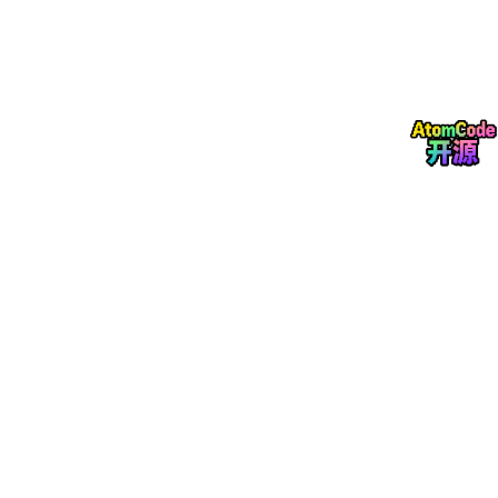
深度学习花卉图像分类系统（102种）
的训练流程，适用于你提到
的
“花卉识别数据集-102种”
。使用 PyTorch 框架，并结合
torchvision
、
scipy
等工具来加载和处理数据。
🌸 花卉识别数据集 - 102 类深度学习分类系统实现
✅ 数据结构说明
dataset/

├── jpg/                  
# 所有 .jpg 图像文件
├── imagelabels.mat       
# 图像标签 (1~102)
├── setid.mat             
# 划分 ID（训练、验证、测试