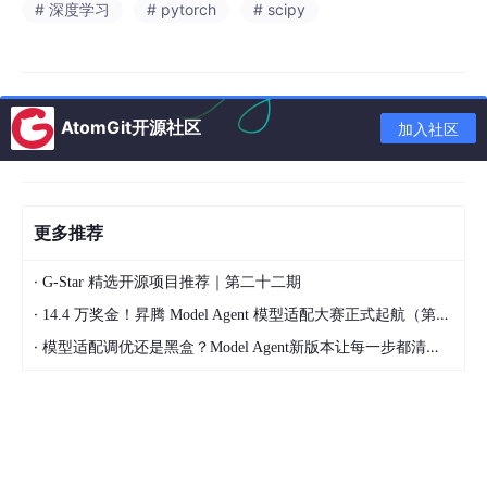
集和验证集图像及其标签，利用 imagelabels.mat 获取图像标签
# 深度学习
# pytorch
# scipy
信息，花卉分类任务，辅助训练和评估图像分类模型性能。
AtomGit开源社区
加入社区
更多推荐
·
G-Star 精选开源项目推荐｜第二十二期
·
14.4 万奖金！昇腾 Model Agent 模型适配大赛正式起航（第二季）
·
模型适配调优还是黑盒？Model Agent新版本让每一步都清晰可见
1