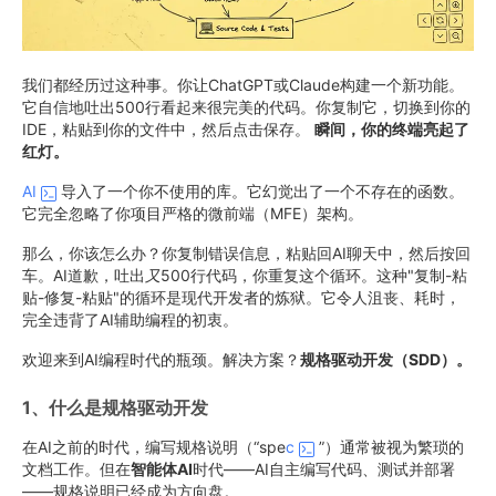
我们都经历过这种事。你让ChatGPT或Claude构建一个新功能。
它自信地吐出500行看起来很完美的代码。你复制它，切换到你的
IDE，粘贴到你的文件中，然后点击保存。
瞬间，你的终端亮起了
红灯。
AI
导入了一个你不使用的库。它幻觉出了一个不存在的函数。
它完全忽略了你项目严格的微前端（MFE）架构。
那么，你该怎么办？你复制错误信息，粘贴回AI聊天中，然后按回
车。AI道歉，吐出
又
500行代码，你重复这个循环。这种"复制-粘
贴-修复-粘贴"的循环是现代开发者的炼狱。它令人沮丧、耗时，
完全违背了AI辅助编程的初衷。
欢迎来到AI编程时代的瓶颈。解决方案？
规格驱动开发（SDD）。
1、什么是规格驱动开发
在AI之前的时代，编写规格说明（“spe
c
”）通常被视为繁琐的
文档工作。但在
智能体AI
时代——AI自主编写代码、测试并部署
——规格说明已经成为方向盘。