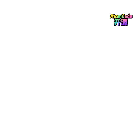
stack.md
：记录你的语言和框架。
architecture.
md
：记录你的设计模式（例如MVV
M、整洁架构、特定的状态管理）。
testing.
md
：记录你如何编写单元测试。
现在，每当AI生成代码时，它的行为就像一个在你公
司工作了多年的高级开发者。
2.2 零复制粘贴
一旦你的
.memory
设置完成，你编写一个简单的Markdown文件
来描述你想要的功能（例如
login-
feature
.md
）。然后，你运
行：
easy2code build 
login
-feature.md 
--gemini