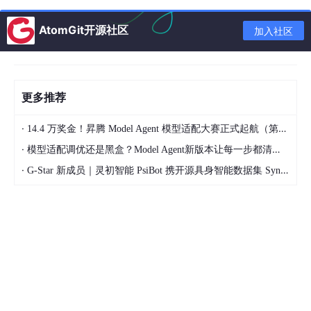
梁，完全消除了手动复制粘贴循环。
AtomGit开源社区
加入社区
以下是它从根本上改变你工作流程的方式。
2.1 它吸收你项目的"DNA"
通用AI不知道你偏好React Native还是Kotlin，或者你是否使用
更多推荐
vitest
而不是
jest
。
easy2code
通过一个名为
智能入职
的功能
解决了这个问题。
·
14.4 万奖金！昇腾 Model Agent 模型适配大赛正式起航（第二季）
当你运行：
·
模型适配调优还是黑盒？Model Agent新版本让每一步都清晰可见
·
G-Star 新成员｜灵初智能 PsiBot 携开源具身智能数据集 SynData 入驻 AtomGit
easy2code init 
--scan
这个工具不仅初始化一个空文件夹。它充当数字架构师。它扫描你
的代码仓库，查看你的文件扩展名，读取你的
package
.json
或
build.gradle
，逆向推导出你的技术栈。
它生成一个
.memory
目录，包含三个关键文件：