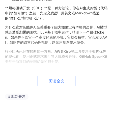
**规格驱动开发（SDD）**是一种方法论，你在AI生成
实现
（代码
中的"如何做"）之前，先定义
意图
（用英文或Markdown描述
的"做什么"和"为什么"）。
为什么这对智能体AI至关重要？因为如果没有严格的边界，AI模型
就会遭受
幻觉
的困扰。LLM基于概率运作，猜测下一个最佳toke
n。如果你不给它一个高度约束的环境，它就会猜错。它会发明AP
I，忽略你的遗留代码库规则，以光速制造技术债务。
行业巨头已经在转向这一方向。
AWS Kiro
等工具专注于架构优先
的现代化，使用正式需求来引导大规模云迁移。
GitHub Spec-Kit
专注于新项目的意图优先的脚手架。
但如果你是一个独立开发者或一个在5年历史、杂乱的真实代码库
中工作的敏捷团队呢？
阅读全文
你需要一些轻量级的东西。你需要
easy2code
。
2、认识easy2code：开发者的智能体CLI
# 驱动开发
easy2code
是一个开源的、AI驱动的CLI工具，直接运行在你的
终端中。它在你的意图（规格说明）和实际文件系统之间架起了桥