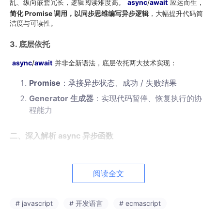
乱、纵向嵌套冗长，逻辑阅读难度高。
async
/
await
应运而生，
简化 Promise 调用，以同步思维编写异步逻辑
，大幅提升代码简
洁度与可读性。
3. 底层依托
async
/
await
并非全新语法，底层依托两大技术实现：
Promise
：承接异步状态、成功 / 失败结果
Generator 生成器
：实现代码暂停、恢复执行的协
程能力
二、深入解析 async 异步函数
1. 基础语法
阅读全文
只需在普通函数前添加
async
关键字，即可定义异步函数
# javascript
# 开发语言
# ecmascript
// 定义异步函数