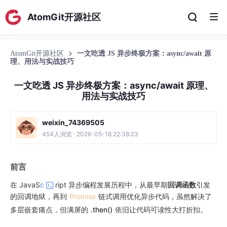
AtomGit开源社区
AtomGit开源社区
一文吃透 JS 异步终极方案：async/await 原
理、用法与实战技巧
一文吃透 JS 异步终极方案：async/await 原理、
用法与实战技巧
weixin_74369505
454人浏览 · 2026-05-18 22:38:23
前言
在 JavaS
c
ript 异步编程发展历程中，从最早期
回调函数
引发
的回调地狱，再到
Promise
链式调用优化异步代码，虽然解决了
多层嵌套痛点，但满屏的
.then()
依旧让代码可读性大打折扣。