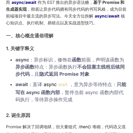
而
async
/
await
作为 ES7 推出的异步语法糖，
基于 Promise 和
生成器实现
，彻底让异步代码拥有同步代码的书写风格，成为目前
前端项目中最主流的异步写法。今天全方位拆解
async
/
await
核
心知识点、执行机制、易错点以及实战选型技巧。
一、核心概念通俗理解
1. 关键字释义
async
：异步标识，修饰在
函数
前面，声明该函数为
异步函数
特点：异步函数执行
不会阻塞主线程后续同
步代码
，且
隐式返回 Promise 对象
await
：直译
async
wait
，意为异步等待特点：
只能
写在 async 函数内部
，暂停当前 async 函数内部代
码执行，等待异步操作完成
2. 诞生原因
Promise 解决了回调地狱，但大量链式
.then()
堆砌，代码语义混