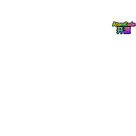
此时仿真运行了50s左右Heat Sink的温度达到了65℃，这个实验
也证明了表弟所言不实：电阻才是导致电容温升的罪魁祸首。到了
这一步似乎已经将电容的温升手撕出来了，但是别急，
我的ESR=
0.02欧真的能还原电容的ESR吗？
如果不行的话，那我们的仿真
岂不是功亏一篑，毫无意义。
电容的ESR
在分析之前先说一句，想要最准确的电容ESR直接实测，但是如果
手上没有样品，或者实验环境受限的情况下也是可以计算获得的，