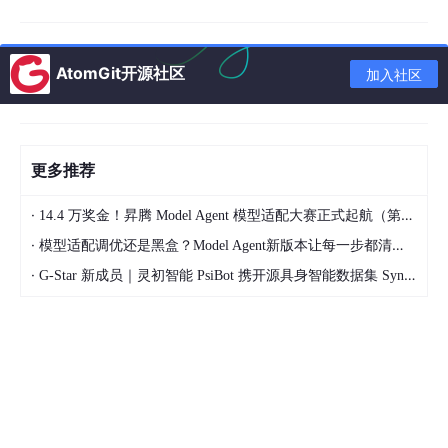
道，
原来真正反映电容热效应的是其等效串联电阻ESR，纯电容模
型是不发热的
。我半信半疑的接了一个电阻运行仿真：
AtomGit开源社区
加入社区
更多推荐
·
14.4 万奖金！昇腾 Model Agent 模型适配大赛正式起航（第二季）
·
模型适配调优还是黑盒？Model Agent新版本让每一步都清晰可见
·
G-Star 新成员｜灵初智能 PsiBot 携开源具身智能数据集 SynData 入驻 AtomGit