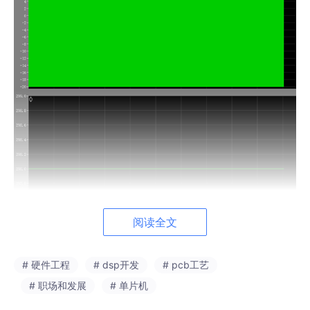
阅读全文
# 硬件工程
# dsp开发
# pcb工艺
上面的波形是电容中流过的电流，下面是电容的温度。仿真运行了
# 职场和发展
# 单片机
20s作用发现电容的温度居然一点变化也没有稳稳地保持25℃左
右。左右检查了仿真模型也没有问题，最后问了二年级的表弟才知