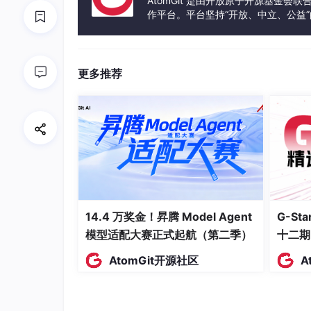
AtomGit 是由开放原子开源基金会
发布地
政策名称
核心合规要求
作平台。平台坚持“开放、中立、公益
区
发体验和算力服务整合在一起，为开
《生成式AI服
1. 训练数据合法合规，
务管理暂行办
中国
法违规内容；3. 全链路
更多推荐
法》
体责任
《个人信息保
1. 处理个人信息必须取
中国
护法》
处理；3. 泄露个人信息
1. 高风险AI应用必须做
欧盟《AI法
欧盟
追溯来源；3. 模型输出
案》
以上
中国
《AI金融应用
1. 金融AI应用必须通过
14.4 万奖金！昇腾 Model Agent
G-S
（金融
管理办法》
敏感数据不得外传，审计
模型适配大赛正式起航（第二季）
行业）
十二期
AtomGit开源社区
A
1.2.2 企业AI Agent的常见风险点
我们统计了2023-2024年公开的57起AI Ag