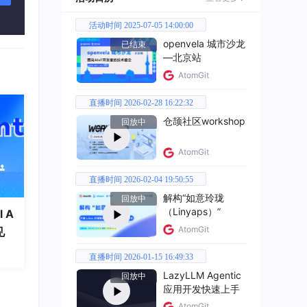
活动时间 2025-07-05 14:00:00
openvela 城市沙龙
已结束
，情
—北京站
顿
AtomGit
或上一
直播时间 2026-02-28 16:22:32
仓颉社区workshop
回放中
元或上
AtomGit
直播时间 2026-02-04 19:50:55
解构“如意玲珑
回放中
罚款，
（Linyaps）”
 A
禁入
AtomGit
见
直播时间 2026-01-15 16:49:33
LazyLLM Agentic
回放中
应用开发快速上手
AtomGit