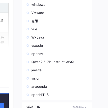
windows
VMware
服务
仓颉
vue
避免
WxJava
合规
vscode
opencv
、问
Qwen2.5-7B-Instruct-AWQ
可证
jeesite
vision
anaconda
openHiTLS
活动日历
查看更多