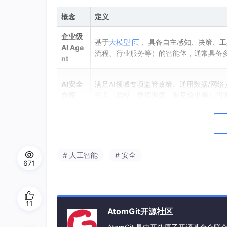
概念
定义
企业级
基于
大模型
、具备自主感知、决策、工
AI Age
流程、行业服务等）的智能体，通常具备
nt
AI安全
满足AI领域专项监管政策、通用数据/网络安
合规
注入、越狱、数据泄露、偏见输出等）的
全栈安
覆盖AI Agent全生命周期（数据采集
全合规
体系，而非单点的安全工具
方案
# 人工智能
# 安全
671
1.2 问题背景：监管与风险的双重压力
1.2.1 全球AI监管政策要求
11
当前国内外的监管政策已经明确要求AI Agen
AtomGit开源社区