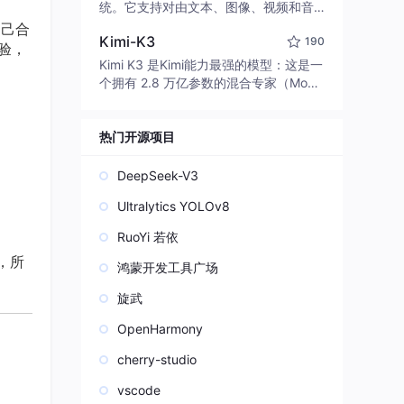
edit code, run commands, and verify
统。它支持对由文本、图像、视频和音
changes — autonomously. Built in Rus
频组成的多模态上下文进行统一理解，
自己合
t for speed. Get Started
Kimi-K3
190
并能生成分辨率高达 2K、时长可达 15
验，
秒的带原生立体声音频的视频。得益于
Kimi K3 是Kimi能力最强的模型：这是一
面向任务泛化的系统设计，H3 在预训练
个拥有 2.8 万亿参数的混合专家（Mo
阶段就已具备广泛的多模态上下文理解
E）模型，具备原生视觉理解能力，并支
与生成能力，能够出色地执行复杂的多
持 100 万 token 的上下文窗口。
模态指令。
热门开源项目
DeepSeek-V3
Ultralytics YOLOv8
RuoYi 若依
，所
鸿蒙开发工具广场
旋武
OpenHarmony
cherry-studio
vscode