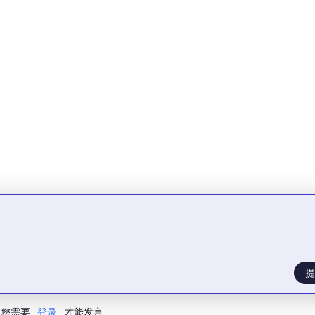
标
核心技术
对应监管要求
周期数据
差分隐私、联邦学习、PII
《个人信息保护法》第10条、
护
脱敏、数据最小化
AI Act第10章
理行为可
Prompt检测、内容审核、
《生成式AI服务管理暂行办法
出合规
偏见评估、模型水印
11条、欧盟AI Act第13条
行为可管
RBAC权限控制、异常行为
《网络安全法》第21条、金融
检测、访问控制
AI监管细则第8条
操作可追
哈希链式存证、区块链存
《生成式AI服务管理暂行办法
可篡改
证、全链路日志检索
17条、欧盟AI Act第17条
提
略统一管
合规自动评估、风险告
各行业专项AI合规要求
险可预警
警、报告自动生成
您需要
登录
才能发言