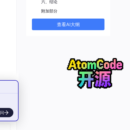
六、结论
附加部分
查看AI大纲
欧盟
》第
行业
》第
问