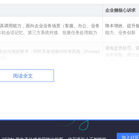
企业侧核心诉求
具调用能力，面向企业业务场景（客服、办公、业务
降本增效、提升
多轮会话记忆、第三方系统对接、批量任务处理能力
能力、业务创新
避免监管处罚、
全法规的要求，同时具备抵御AI特有风险（Prompt
业务风险、通过
能力
备案
全链路风险可控
阅读全文
→模型训练→推理部署→运行时→下线）的分层防护+审计
题可溯源、合规
明
t必须具备安全合规能力，核心要求汇总如下：
加入社区