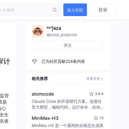
登录
加入社区
⁵²º᭄424
@2502_91591115
关注
审计
已为社区贡献224条内容
相关推荐
查看更多
atomcode
3.6 K
被监管
Claude Code 的开源替代方案。连接任
票基
意大模型，编辑代码，运行命令，自动
核心
验证 — 全自动执行。用 Rust 构建，极
做全生
MiniMax-H3
73
致性能。 ｜ An open-source alternativ
供者
e to Claude Code. Connect any LLM,
MiniMax H3 是一个通用的全模态生成系