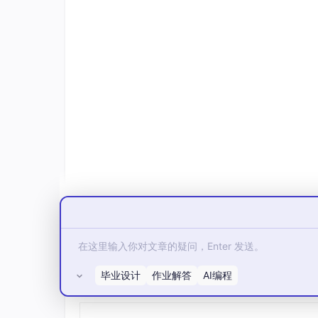
各层的核心目标与技术对应关系如下：
防护
核心风险点
防护目
层级
数据
训练数据泄露、PII信息滥用、推
全生命
层
理数据外传
隐私保
模型
Prompt注入、越狱、输出有害内
模型推
层
容、偏见歧视、模型被盗
控、输
运行
越权调用工具、敏感数据外传、
运行时
时层
异常攻击
控
审计
日志篡改、问题无法溯源、合规
全链路
层
自检无依据
溯、不
毕业设计
作业解答
AI编程
合规
所有评论(0)
策略不统一、责任不明确、监管
合规策
治理
响应慢
控、风
层