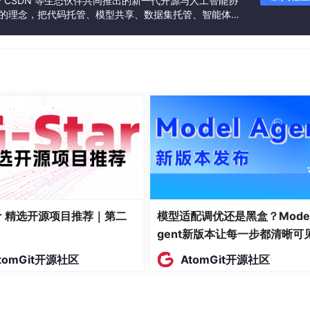
联合 CSDN 等生态伙伴共同推出的新一代开源与人工智能协
处罚力度
”的理念，把代码托管、模型共享、数据集托管、智能体开
发者提供从开发、训练到部署的一站式体验。
不得侵犯个人隐私；2. 输出内容真实无害，不得含有违
最高10万元罚款
日志留存不少于6个月，可溯源；4. 对生成内容承担主
节严重的停业整
得用户同意；2. 敏感个人信息处理必须做脱敏、最小化
最高5000万元
最高可罚上一年度营收5%
年度营收5%
全生命周期合规评估；2. 训练数据必须做隐私保护，可
最高3000万欧
可解释，偏见率低于阈值；4. 全链路审计日志留存5年
一年度营收6%
最高2000万元
监管备案；2. 模型输出必须可解释，不得误导用户；3.
tar 精选开源项目推荐｜第二
模型适配调优还是黑盒？Model
相关负责人终身
日志留存3年以上
gent新版本让每一步都清晰可
行业
tomGit开源社区
AtomGit开源社区
ent安全事故，风险分布如下：