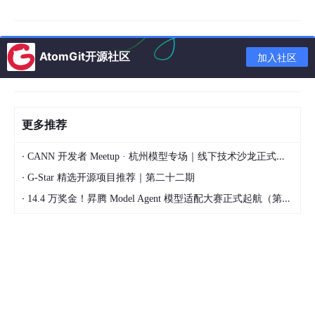
AtomGit开源社区
加入社区
2.1 全屏无损采集，画面无遗漏
更多推荐
市面上多数投屏工具仅支持单一应用窗口投射，无法同步系统操作
界面，存在画面缺失问题。而点量VR同屏实现了全方位全屏采
·
CANN 开发者 Meetup · 杭州模型专场｜线下技术沙龙正式开启报名！
集，无论是桌面界面、操作点击动作、虚拟3D模型场景，还是云
端渲染画面，都能完整同步至外部设备，画面零裁剪、零缺失，真
·
G-Star 精选开源项目推荐｜第二十二期
实还原VR使用者的全部视角。
·
14.4 万奖金！昇腾 Model Agent 模型适配大赛正式起航（第二季）
2.2 无线稳定传输，摆脱线材束缚
该方案摒弃传统HDMI有线连接的繁琐模式，支持无线即连即用。
只要VR设备与接收端电脑、大屏设备处于同一局域网，即可快速
完成配对连接。同时专属的固定IP直连模式，有效规避多设备干扰
问题，在VR教室、批量实训等高密度设备部署场景中，依然能保
持传输稳定，无卡顿、无断连。