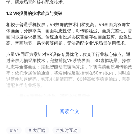
学、研发场景的核心配套技术。
1.2 VR投屏的技术难点与突破
相较于普通手机投屏，VR投屏的技术门槛更高。VR画面为双屏立
体画面，分辨率高、画面动态性强，对传输延迟、画质完整性、音
画同步度要求极高。传统通用投屏协议普遍存在画面裁剪、延迟过
高、音画脱节、易卡顿等问题，无法适配专业VR场景使用需求。
点量VR同屏方案针对VR设备专属优化，攻克了行业核心痛点。通
过全屏无损采集技术，完整捕捉VR系统界面、3D虚拟场景、操作
动态等全部画面；搭配智能动态编码算法，平衡高清画质与传输效
率；依托专属传输通道，将端到端延迟控制在50ms以内，同时通
过硬件加速解码，实现4K超清画面、60帧高帧率稳定输出，完美
适配各类专业场景。
二、点量VR同屏核心优势，适配全场景需求
阅读全文
# vr
# 大屏端
# 实时互动