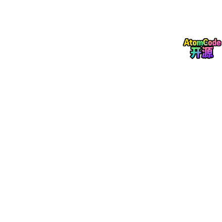
2.3 轻量易部署，兼容性极强
点量VR同屏操作简单、部署便捷，无需复杂调试，仅需在VR端安
装配套.程序、接收端安装观看软件即可正常使用。软件支持批量
授权与个性化定制开发，全面兼容PICO、Quest、HTC等主流VR
设备，同时适配Windows、Android、国产信创系统等多终端设
备，适配各类企业、院校、商用场景。
2.4 云流协同赋能，突破设备算力限制
方案可与点量云渲染系统深度融合，弥补普通VR一体机算力不足
的短板。通过云端完成高精度3D场景渲染，再借助VR投屏技术实
时同步展示，既保障了虚拟画面的高清质感，又降低了本地设备运
行压力，同时支持多终端同步观看、远程协同调试。
三、多场景落地，释放VR投屏实用价值
3.1 职业教育与VR实训