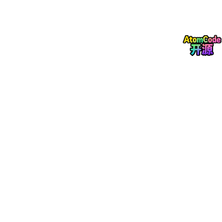
是：
e 的（i 乘以 负的 ln(10000) 除以 d_model）次方
l
n
(
10000
)
(
)
div_term [ i ] = e i × ( − ln 
×
−
i
div_term
[
]
=
i
e
d
model
💡 注意：这里
i
已经是 0, 2, 4 的偶数序列（由
torch
.arange(
0
, d_model,
2
)
生成），所以公式中不需要
再乘以 2。如果要写成维度索引的形式，就是
2i
。
第二步：整理表达式
等于
e 的（负的 i 乘以 ln(10000) 除以 d_model）次方
，再等于
e 的（负的 ln(10000) 乘以 i 除以 d_model）次方
l
n
(
10000
)
(
)
div_term [ i ] = e i × ( − ln
×
−
i
div_term
[
]
=
i
e
d
model
l
n
(
10000
)
−
×
i
=
e
d
model