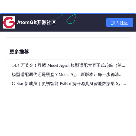
div_term [ i ] = e − ln ⁡ ( 1
div_term
[
]
=
i
e
d
model
e
x
这个公式等价于：
t
AtomGit开源社区
加入社区
{m
1
o
div_term [ i ] = 1 10000 2 i
div_term
[
]
=
i
2
i
d
1000
0
d
model
e
更多推荐
l}}}}
为什么等价？
让我们一步步推导：
·
14.4 万奖金！昇腾 Model Agent 模型适配大赛正式起航（第二季）
数学推导过程
·
模型适配调优还是黑盒？Model Agent新版本让每一步都清晰可见
第一步：理解代码中的公式
·
G-Star 新成员｜灵初智能 PsiBot 携开源具身智能数据集 SynData 入驻 AtomGit
div_term = torch.
exp
(

    torch.arange(
0
, d_model, 
2
).
float
() * (-math.
lo
对于第
i
个位置（
i
=
0
,
2
,
4
, ..., d_model-
2
），代码计算的