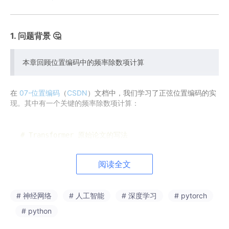
n
{\f
(1
r
0
a
1. 问题背景 🤔
0
c
0
{2
0)
i}
本章回顾位置编码中的频率除数项计算
\t
{d
i
_
m
在
07-位置编码
（
CSDN
）文档中，我们学习了正弦位置编码的实
{\t
e
现。其中有一个关键的频率除数项计算：
e
s
x
\f
t
# Transformer 原始论文的写法
r
{m
div_term = torch.
exp
(

a
o
    torch.arange(
0
, d_model, 
2
).
float
() * (-math.
lo
c
d
阅读全文
e
{2
l}}}}}
i}
# 神经网络
# 人工智能
# 深度学习
# pytorch
{d
对应的数学公式：
# python
_
{\t
2
−
l
n
(
10000
)
×
i