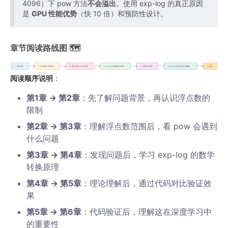
4096）下 pow 方法
不会溢出
。使用 exp-log 的真正原因
1
0
是
GPU 性能优势
（快 10 倍）和预防性设计。
0
2
0
i
0
d
章节阅读路线图 🗺️
0
m
)
o
1. 问题背景
2. 浮点数的范围限制
3. 直接计算 pow 的问题
4. exp-log 转换的数学原理
5. 代码对比测试
6. 为什么这对深度学习很重要
7. 总结
×
d
阅读顺序说明
：
2
e
i
l
第1章 → 第2章
：先了解问题背景，再认识浮点数的
d
\f
限制
m
r
第2章 → 第3章
：理解浮点数范围后，看 pow 会遇到
o
a
什么问题
d
c
e
{1}
第3章 → 第4章
：发现问题后，学习 exp-log 的数学
l
{1
转换原理
0
第4章 → 第5章
：理论理解后，通过代码对比验证效
e
0
果
^
0
{-
0
第5章 → 第6章
：代码验证后，理解这在深度学习中
\l
^
的重要性