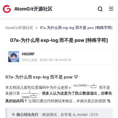
AtomGit开源社区
AtomGit开源社区
07a-为什么用 exp-log 而不是 pow [特殊字符]
07a-为什么用 exp-log 而不是 pow [特殊字符]
HGDRF
355人浏览 · 2026-05-18 14:45:19
07a-为什么用 exp-log 而不是 pow 💡
2
−
l
n
(
10000
)
×
i
e
本文档深入探究位置编码中为什么使用
而不是
e
d
model
−
1
1
直接计算
。
很多人认为这是为了防止数值溢出，但事实
2
i
1000
0
l
d
model
1
真的如此吗？
让我们通过代码测试来验证，并揭示真正的原因 🔢
n
0
0
🎯
核心结论先行
：根据测试，在常规 d_model（512-
(
0