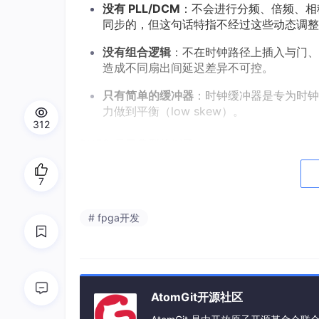
没有 PLL/DCM
：不会进行分频、倍频、相
同步的，但这句话特指不经过这些动态调整
没有组合逻辑
：不在时钟路径上插入与门、
造成不同扇出间延迟差异不可控。
只有简单的缓冲器
：时钟缓冲器是专为时钟
力做到平衡（low skew）。
312
BUFG 是最典型的例子：
在 Xilinx FPGA 中，输入时钟先经过
7
局时钟网络。
BUFG 的延迟是确定的，从输入到输出网
# fpga开发
围内。
3. 为什么说“相位差固定”
AtomGit开源社区
因为
时钟缓冲器的延迟是固定的
，而且整个时钟