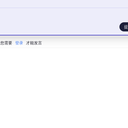
各有独立时钟树，相位关系完全未知
无固定关系，随时间漂移
不能，必须屏蔽掉
提
生成时钟关联
必须用
set_clock_groups -asynchronous
您需要
登录
才能发言
约束不当，仍可能被工具“误判”为异步：
 输出端
t_pins BUFG_A/O]
t_pins BUFG_B/O]