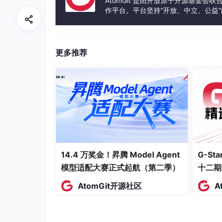
AtomGit 是由开放原子开源基金会
作平台。平台坚持“开放、中立、公益
到达扇出 A 的时钟沿，与到达扇出 B 的
发体验和算力服务整合在一起，为开
这个常量不会随着时间、温度、电压的变化
更多推荐
既然是固定的，我们就可以算出两个扇出时
关键结论
：即使这两个扇出在 SDC 中被定义
一晶振且路径延迟固定，它们仍然是
同步时钟
。
检查。
4. 与 BUFG 的深度关联
14.4 万奖金！昇腾 Model Agent
G-S
BUFG 就是实现“相位差固定”的硬件基础：
模型适配大赛正式起航（第二季）
十二期
BUFG 将输入时钟引入一个
低偏斜、高驱动
AtomGit开源社区
A
芯片厂家会为 BUFG 提供精确的时序模型
从输入 pin 到 BUFG 输出的延迟（Tb