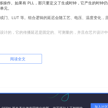
移操作。如果有 PLL，那只要定义了生成时钟，它产生的时钟仍
单元。
或门、LUT 等。组合逻辑的延迟会随工艺、电压、温度变化，
设计的，它的传播延迟是固定的、可测量的，并且在芯片设计中
 IBUFG（输入全局缓冲），再进入 BUFG（全局时钟缓冲），然后驱
阅读全文
络各点的 skew（偏差）也被芯片设计和时序模型保证在一个很小
树是设计成平衡的，所以：
加入社区