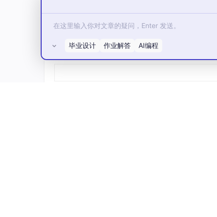
路径
仅通过缓冲器，延迟固定
相位
固定相位差（静态 skew）
STA 能否分析
可以，路径是有效时序路径
毕业设计
作业解答
AI编程
所有评论(0)
约束
无需异步分组，工具自动或通过
6. 实践约束中的注意点
即使硬件上使用了同一个晶振和 BUFG，如果
错误做法
：
tcl
# 直接定义两个主时钟，源点在两个不同的 BUFG
create_clock
 -name CLK_A -period 
10
 [ge
create_clock
 -name CLK_B -period 
10
 [ge