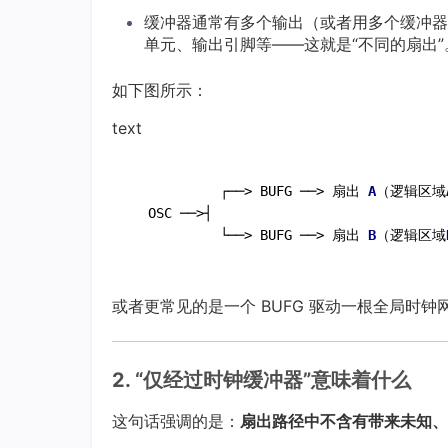
缓冲器通常有多个输出（或者用多个缓冲器
单元、输出引脚等——这就是“不同的扇出”
如下图所示：
text
           ┌──> BUFG ──> 扇出 
A
（逻辑区域
  OSC ──>┤

           └──> BUFG ──> 扇出 
B
（逻辑区域
或者更常见的是一个 BUFG 驱动一根全局时钟网
2. “仅经过时钟缓冲器”意味着什么
这句话强调的是：
扇出路径中不含有带来未知、