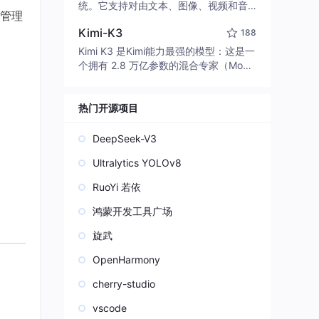
edit code, run commands, and verify
统。它支持对由文本、图像、视频和音
管理
changes — autonomously. Built in Rus
频组成的多模态上下文进行统一理解，
t for speed. Get Started
Kimi-K3
188
并能生成分辨率高达 2K、时长可达 15
秒的带原生立体声音频的视频。得益于
Kimi K3 是Kimi能力最强的模型：这是一
面向任务泛化的系统设计，H3 在预训练
个拥有 2.8 万亿参数的混合专家（Mo
阶段就已具备广泛的多模态上下文理解
E）模型，具备原生视觉理解能力，并支
与生成能力，能够出色地执行复杂的多
持 100 万 token 的上下文窗口。
模态指令。
热门开源项目
DeepSeek-V3
Ultralytics YOLOv8
RuoYi 若依
鸿蒙开发工具广场
旋武
OpenHarmony
cherry-studio
vscode