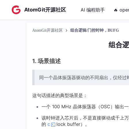
AtomGit开源社区
AI 编程助手
🔥 ope
AtomGit开源社区
组合逻辑/门控时钟，BUFG
组合逻
1. 场景描述
同一个晶体振荡器驱动的不同扇出，仅经过
这句话描述的典型场景是：
一个 100 MHz 晶体振荡器（OSC）输出
该时钟进入芯片后，不是直接驱动成千上万
的
c
lock buffer）。