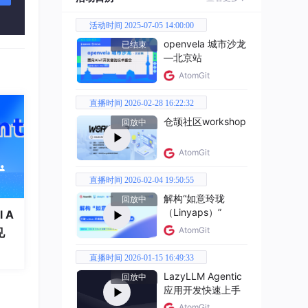
活动时间 2025-07-05 14:00:00
openvela 城市沙龙
已结束
—北京站
AtomGit
直播时间 2026-02-28 16:22:32
自同
仓颉社区workshop
回放中
保持
AtomGit
直播时间 2026-02-04 19:50:55
解构“如意玲珑
回放中
（Linyaps）”
 A
AtomGit
见
直播时间 2026-01-15 16:49:33
LazyLLM Agentic
回放中
应用开发快速上手
AtomGit