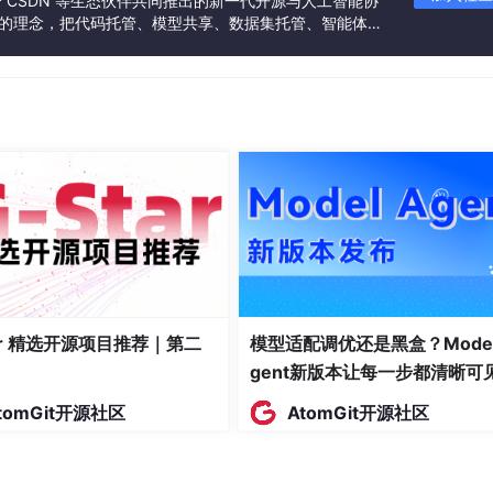
联合 CSDN 等生态伙伴共同推出的新一代开源与人工智能协
”的理念，把代码托管、模型共享、数据集托管、智能体开
时钟沿之间的时间差（相位差）是
由物理布局和走线决定的常量
。
发者提供从开发、训练到部署的一站式体验。
而改变（变化量在模型内，工具已覆盖最差情况）。
钟域之间最悲观的建立/保持时间。
成了两个不同的时钟（例如
CLK_A
和
CLK_B
），因为它们源
STA 工具能够、也应该对它们之间的跨域路径进行正常的建立/
tar 精选开源项目推荐｜第二
模型适配调优还是黑盒？Model
gent新版本让每一步都清晰可
能力
的全局时钟分配网络。
tomGit开源社区
AtomGit开源社区
，其中包含：
ufg）。