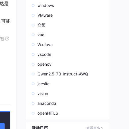
然是
windows
VMware
且可能
仓颉
vue
被尽
WxJava
vscode
opencv
动全
Qwen2.5-7B-Instruct-AWQ
jeesite
的范
vision
anaconda
openHiTLS
活动日历
查看更多