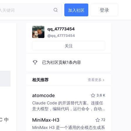
登录
加入社区
qq_47773454
@qq_47773454
关注
已为社区贡献1条内容
相关推荐
查看更多
atomcode
3.6 K
Claude Code 的开源替代方案。连接任
意大模型，编辑代码，运行命令，自动
验证 — 全自动执行。用 Rust 构建，极
C 中
MiniMax-H3
72
致性能。 ｜ An open-source alternativ
e to Claude Code. Connect any LLM,
MiniMax H3 是一个通用的全模态生成系