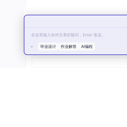
2. 在构建 SimpleCNN 模型时，第一个卷
A. 输入16，输出32
B. 输入1，输出16
C. 输入1，输出32
D. 输入16，输出128
毕业设计
作业解答
AI编程
所有评论(0)
3. 实训报告中提到，在Windows环境下配置 Da
题？
A. 1
B. 4
C. 0
D. -1
4. 根据实训运行结果，在CPU环境下训练5个