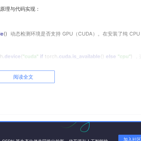
原理与代码实现：
le
()
动态检测环境是否支持 GPU（CUDA）。在安装了纯 CPU
ch
.device
(
"cuda"
if
torch
.cuda
.is_available
()
else
"cpu"
)
，
 运行。
阅读全文
to
(device)
方法将“模型”和“输入数据（images, labels）”移
系统中，为了避免多进程创建引发的错误（如 BrokenPipeError
数设置为
0
。
占用将
batch_size
设为 1，否则会退化为纯随机梯度下降，导
加入社区