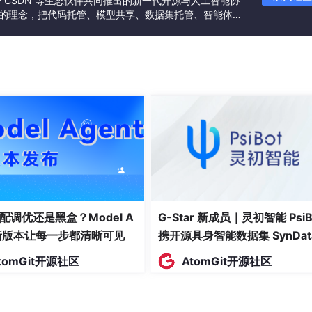
联合 CSDN 等生态伙伴共同推出的新一代开源与人工智能协
”的理念，把代码托管、模型共享、数据集托管、智能体开
发者提供从开发、训练到部署的一站式体验。
2d)
：
道 16。
2 \times 2$ 池化变为 7x7。展平后维度为
32 * 7 * 7
。
的数字分类，最终必须输出
10
个类别的得分。
配调优还是黑盒？Model A
G-Star 新成员｜灵初智能 PsiB
t新版本让每一步都清晰可见
携开源具身智能数据集 SynDat
入驻 AtomGit
tomGit开源社区
AtomGit开源社区
$\rightarrow$
清零梯度 (
optimizer.zero_grad
()
)
$\right
CrossEntropyLoss
()
) $\rightarrow$ 反向传播 $\rightarrow