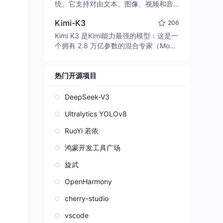
edit code, run commands, and verify
统。它支持对由文本、图像、视频和音
changes — autonomously. Built in Rus
频组成的多模态上下文进行统一理解，
t for speed. Get Started
Kimi-K3
206
并能生成分辨率高达 2K、时长可达 15
秒的带原生立体声音频的视频。得益于
Kimi K3 是Kimi能力最强的模型：这是一
面向任务泛化的系统设计，H3 在预训练
个拥有 2.8 万亿参数的混合专家（Mo
阶段就已具备广泛的多模态上下文理解
E）模型，具备原生视觉理解能力，并支
与生成能力，能够出色地执行复杂的多
持 100 万 token 的上下文窗口。
模态指令。
热门开源项目
DeepSeek-V3
Ultralytics YOLOv8
RuoYi 若依
鸿蒙开发工具广场
旋武
OpenHarmony
cherry-studio
vscode