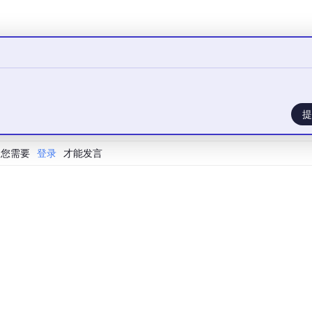
积层（Conv2d）的输入通道数和输出通道数分别是多少？
提
taLoader 时，num_workers 参数建议设置为多少以避免潜
您需要
登录
才能发言
epoch后，测试集上的准确率为多少？