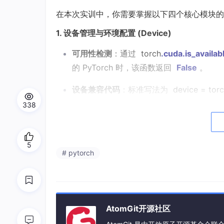
在本次实训中，你需要掌握以下四个核心模块的
1. 设备管理与环境配置 (Device)
可用性检测
：通过
torch
.cuda
.is_availab
的 PyTorch 时，该函数返回
False
。
设备兼容代码
：标准写法为
device = tor
证了代码在没有显卡时能自动回退到 CPU
338
数据迁移
：在进行前向传播前，
必须
使用
.
一个计算设备上，否则会引发报错。
5
# pytorch
2. 数据加载机制 (DataLoader)
Windows 环境特性
：在 Windows 操作
须将 DataLoader 的
num_workers
参
AtomGit开源社区
批处理 (Batch Size)
：不能为了减小内存