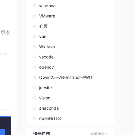
windows
VMware
仓颉
 版本
vue
WxJava
这保
vscode
opencv
动到同
Qwen2.5-7B-Instruct-AWQ
jeesite
vision
），必
anaconda
openHiTLS
致训
活动日历
查看更多