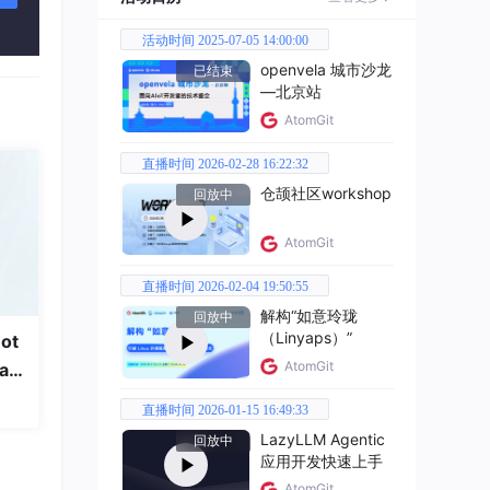
活动时间 2025-07-05 14:00:00
openvela 城市沙龙
已结束
—北京站
AtomGit
直播时间 2026-02-28 16:22:32
仓颉社区workshop
回放中
AtomGit
直播时间 2026-02-04 19:50:55
解构“如意玲珑
回放中
（Linyaps）”
ot
AtomGit
a
arrow
直播时间 2026-01-15 16:49:33
LazyLLM Agentic
$ 更
回放中
应用开发快速上手
AtomGit