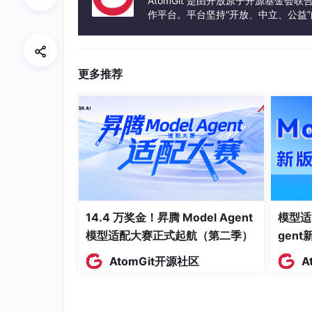
练速度极慢且损失震荡难以收敛。
AtomGit 是由开放原子开源基金会
作平台。平台坚持“开放、中立、公益
发体验和算力服务整合在一起，为开
3. SimpleCNN 模型架构 (针对 MNIST 数据集)
特征提取层 (Conv2d + ReLU + MaxPool
更多推荐
第一层：输入通道 1（灰度图），输出通
第二层：输入通道 16，输出通道 32。
分类器 (Linear)
：
输入维度动态计算：28x28 图像经两次 $
输出维度：由于 MNIST 是 0-9 
14.4 万奖金！昇腾 Model Agent
模型适
4. 训练流程与性能评估
模型适配大赛正式起航（第二季）
gen
AtomGit开源社区
A
核心七步
：取数据 $\rightarrow$ 移至设备 
$ 前向传播 $\rightarrow$ 计算损失 (
nn
.
新参数 (
optimizer.
step
()
)。