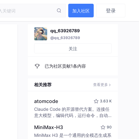
登录
加入社区
qq_63926789
@qq_63926789
关注
已为社区贡献1条内容
相关推荐
查看更多
atomcode
3.63 K
Claude Code 的开源替代方案。连接任
意大模型，编辑代码，运行命令，自动
验证 — 全自动执行。用 Rust 构建，极
MiniMax-H3
90
致性能。 ｜ An open-source alternativ
e to Claude Code. Connect any LLM,
MiniMax H3 是一个通用的全模态生成系