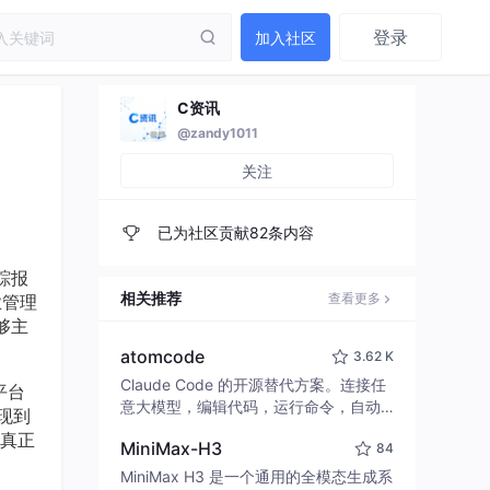
登录
加入社区
C资讯
@zandy1011
关注
已为社区贡献82条内容
踪报
相关推荐
查看更多
业管理
够主
atomcode
3.62 K
Claude Code 的开源替代方案。连接任
平台
意大模型，编辑代码，运行命令，自动
现到
验证 — 全自动执行。用 Rust 构建，极
，真正
MiniMax-H3
84
致性能。 ｜ An open-source alternativ
e to Claude Code. Connect any LLM,
MiniMax H3 是一个通用的全模态生成系