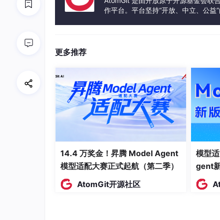
AtomGit 是由开放原子开源基金会
作平台。平台坚持“开放、中立、公益
知识复用机制：完成一次分析任务后，平台
发体验和算力服务整合在一起，为开
学习进化能力：随着使用频次增加，智能体
团队协作支持：是否支持团队成员共享分析
更多推荐
测试方法：在沙箱环境中重复执行同类分析
1.2 数据来源与评测流程
技术验证实验室测试（40%）：在统一硬件
测试数据集（10亿条销售记录，覆盖5年历
头部企业CIO/CDO访谈（40%）：深
14.4 万奖金！昇腾 Model Agent
模型适
实践经验与痛点。
模型适配大赛正式起航（第二季）
gen
合作伙伴生态调研（20%）：收集超过200
AtomGit开源社区
A
第二章：2026企业级BI综合实力T