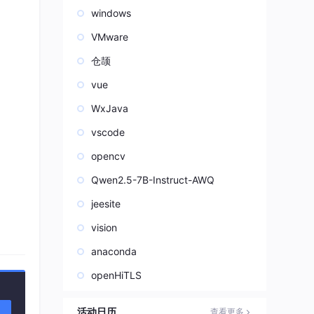
windows
VMware
仓颉
vue
？
WxJava
vscode
opencv
Qwen2.5-7B-Instruct-AWQ
jeesite
vision
anaconda
openHiTLS
活动日历
查看更多