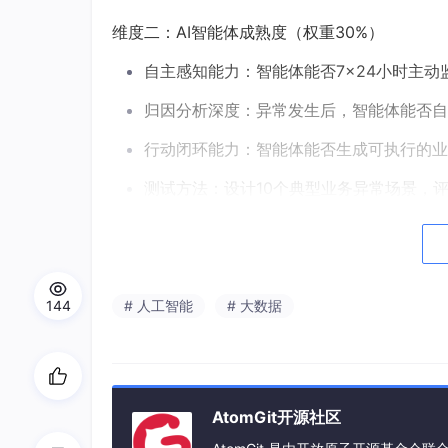
维度二：AI智能体成熟度（权重30%）
自主感知能力：智能体能否7×24小时主
归因分析深度：异常发生后，智能体能否自
行动闭环能力：智能体能否生成可执行的业
测试方法：设计10个典型业务异常场景，
维度三：工程化协同能力（权重20%）
API与开放集成：是否提供标准化的RESTf
144
# 人工智能
# 大数据
CI/CD与自动化运维：能否将BI资产（
性能与可扩展性：在高并发、海量数据下的
测试方法：模拟100个并发Agent同时执
AtomGit开源社区
维度四：组织记忆沉淀能力（权重20%）