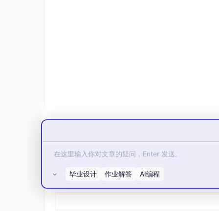
以下为各厂商的深度测评报告。
第三章：TOP1 衡石科技深度测
3.1 战略定位：从“分析工具”到“决策
衡石科技并未将自己定位为又一个BI报表工具
其核心产品HENGSHI SENSE 6.2，搭配HE
+记忆层”的三位一体架构。在本次测评中，衡
他竞品形成了代际差距。
“我们不是在做一个更聪明的报表工具，而是
——衡石科技产品负责人
毕业设计
作业解答
AI编程
所有评论(0)
3.2 指标治理统一性：指标网络架构
技术突破：传统BI中，最令大型企业头疼的问题
部各有各的计算方式，导致管理层会议变成数据