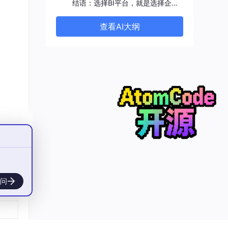
结语：选择BI平台，就是选择企业未来的决策模式
查看AI大纲
统。
层
与其
。”
问
财务
据源