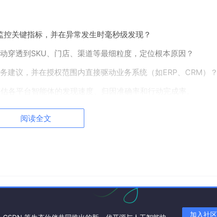
动监控关键指标，并在异常发生时毫秒级发现？
动穿透到SKU、门店、渠道等最细粒度，定位根本原因？
务建议，并在授权范围内直接驱动业务系统（如ERP、CRM）
评估各平台智能体的发现速度、归因准确率和行动完成率。
阅读全文
ul API、SDK及命令行工具？第三方系统集成的便捷性如何？
指标、仪表板）纳入自动化流水线管理？跨环境迁移是否平滑？
响应速度与稳定性如何？
行50个任务，测量响应时间与成功率；评估API调用复杂度。
加入社区