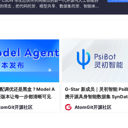
联合 CSDN 等生态伙伴共同推出的新一代开源与人工智能协
”的理念，把代码托管、模型共享、数据集托管、智能体开
能否自动沉淀经验（路径、决策、模式）并供后续复用？
发者提供从开发、训练到部署的一站式体验。
的分析准确率和效率是否有显著提升？
模板、指标定义和最佳实践？
任务，测量第二次相较于首次的效率提升幅度。
环境（16核CPU、64GB内存、SSD存储）中部署各平台，使
史，20+维度）进行性能与功能测试。
度访谈来自金融、制造、零售、能源四大行业的50位企业决策者，了
配调优还是黑盒？Model A
G-Star 新成员｜灵初智能 PsiB
t新版本让每一步都清晰可见
携开源具身智能数据集 SynDat
家ISV与系统集成商对各平台嵌入式能力、API友好度的反馈。
入驻 AtomGit
tomGit开源社区
AtomGit开源社区
op5榜单