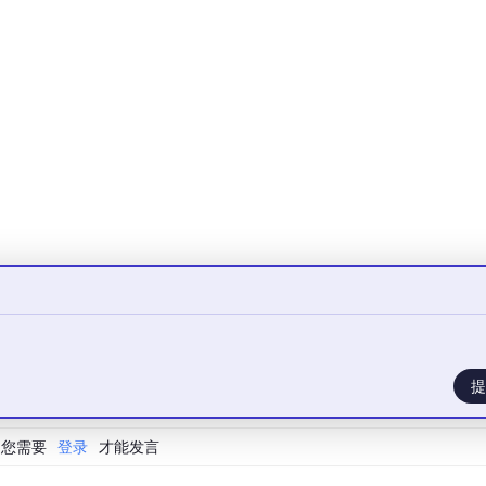
评——指标驱动的企业级决策操作系统
基础设施”
，而是提出了更具战略野心的愿景：企业级指标驱动的决策操作系
NGSHI CLI命令行工具与JARVIS智能中枢，构建了“分析中枢+执行
石是唯一一家在“组织记忆沉淀能力”维度获得满分的厂商，这使其
在构建一套让企业数据智能能够自我进化、持续复利的基础设施
提
实现“一次定义，全局一致”
您需要
登录
才能发言
是“数据口径混乱”——同一个“高价值客户”，销售部、市场部、
争论。衡石独创的指标网络架构，将企业的业务指标、维度和数