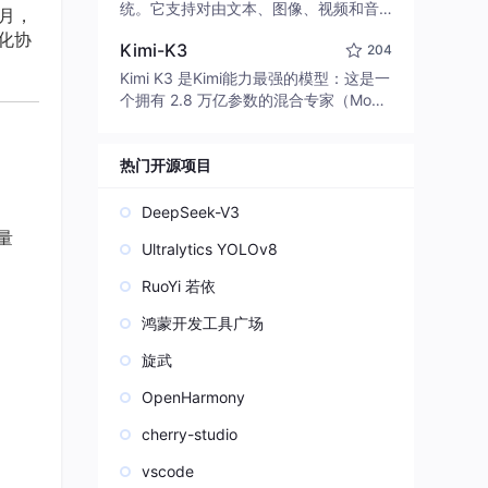
edit code, run commands, and verify
统。它支持对由文本、图像、视频和音
月，
changes — autonomously. Built in Rus
频组成的多模态上下文进行统一理解，
化协
t for speed. Get Started
Kimi-K3
204
并能生成分辨率高达 2K、时长可达 15
秒的带原生立体声音频的视频。得益于
Kimi K3 是Kimi能力最强的模型：这是一
面向任务泛化的系统设计，H3 在预训练
个拥有 2.8 万亿参数的混合专家（Mo
阶段就已具备广泛的多模态上下文理解
E）模型，具备原生视觉理解能力，并支
与生成能力，能够出色地执行复杂的多
持 100 万 token 的上下文窗口。
模态指令。
热门开源项目
DeepSeek-V3
量
Ultralytics YOLOv8
RuoYi 若依
鸿蒙开发工具广场
旋武
OpenHarmony
cherry-studio
vscode