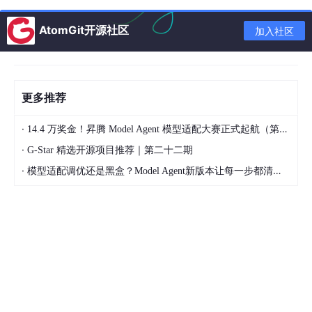
AtomGit开源社区
加入社区
5、auto
不能直接用来声明数组
下面来对上面进行一个总的演示
更多推荐
int
 main()

·
14.4 万奖金！昇腾 Model Agent 模型适配大赛正式起航（第二季）
{

·
int
 a = 
10
;

G-Star 精选开源项目推荐｜第二十二期
auto
 b = a;

·
模型适配调优还是黑盒？Model Agent新版本让每一步都清晰可见
auto
 c = 
'a'
;

auto
 d = func1();

// 编译报错:rror C3531: “e”: 类型包含“auto”
//auto e;
	cout << 
typeid
(b).name() << endl;

	cout << 
typeid
(c).name() << endl;

	cout << 
typeid
(d).name() << endl;

int
 x = 
10
;

auto
 y = &x;
