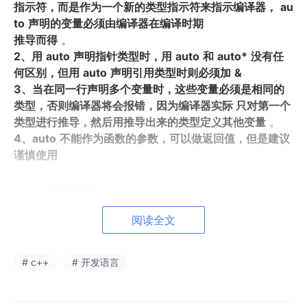
指示符，而是作为一个新的类型指示符来指示编译器，
au
to
声明的变量必须由编译器在编译时期
推导而得
。
2、用
auto
声明指针类型时，用
auto
和
auto*
没有任
何区别，但用
auto
声明引用类型时则必须加
&
3、当在同一行声明多个变量时，这些变量必须是相同的
类型，否则编译器将会报错，因为编译器实际
只对第一个
类型进行推导，然后用推导出来的类型定义其他变量
。
4、auto
不能作为函数的参数，可以做返回值，但是建议
谨慎使用
// 不能做参数
void
func2
(
auto
 a)
{

阅读全文
// 可以做返回值，但是建议谨慎使用
# c++
# 开发语言
auto
func3
()
{

return
3
;
