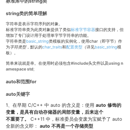
标准库中的string类
string类的简单理解
字符串是表示字符序列的对象。
标准字符串类为此类对象提供了类似
标准字节容器
接口的支持，但
增加了专门设计用于处理单字节字符串的功能。
字符串类是
basic_string
类模板的实例化，使用char（即字节）作
为
字符类型
，默认的
char_traits
和
配置类型
（详见
basic_string
模
板）。
简单来说就是串。在使用时必须包含
#include
头文件以及
using n
amespace std
;
auto和范围for
auto关键字
1、在早期
C/C++
中
auto
的含义是：使用
auto
修饰的
变量，是具有自动存储器的局部变量，后来这个
不重要了。
C++11
中，标准委员会变废为宝赋予了
auto
全新的含义即：
auto
不再是一个存储类型