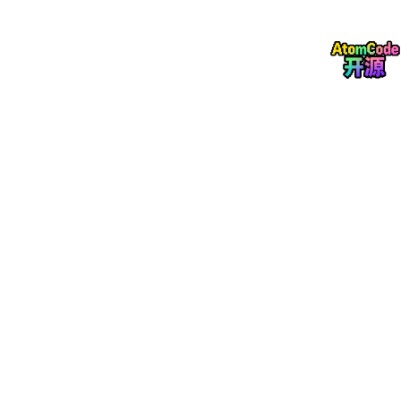
auto
* z = &x;

auto
& m = x;

	cout << 
typeid
(x).name() << endl;

	cout << 
typeid
(y).name() << endl;

	cout << 
typeid
(z).name() << endl;

auto
 aa = 
1
, bb = 
2
;

// 编译报错：error C3538: 在声明符列表中，“aut
//auto cc = 3, dd = 4.0;
//// 编译报错：error C3318: “auto []”: 数组
//auto array[] = { 4, 5, 6 };
return
0
;

这里并不能显示出auto的用武之处，真正用得到的地方在于迭代器
与map当中如下
#
include
<iostream>
#
include
<string>
#
include
<map>