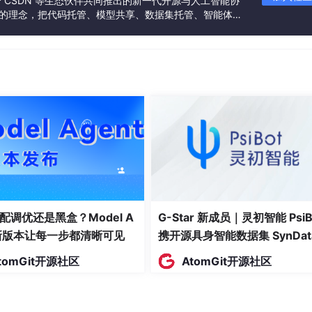
联合 CSDN 等生态伙伴共同推出的新一代开源与人工智能协
”的理念，把代码托管、模型共享、数据集托管、智能体开
发者提供从开发、训练到部署的一站式体验。
/ 独占读 lock → tmp
/ 是否为 0
/ 如果是 0，尝试写 1
配调优还是黑盒？Model A
G-Star 新成员｜灵初智能 PsiB
/ 失败则重试
t新版本让每一步都清晰可见
携开源具身智能数据集 SynDat
入驻 AtomGit
tomGit开源社区
AtomGit开源社区
/ 写 0