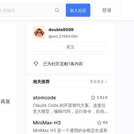
登录
加入社区
double9599
@m0_37665490
关注
已为社区贡献1条内容
相关推荐
查看更多
atomcode
3.62 K
不再展
Claude Code 的开源替代方案。连接任
意大模型，编辑代码，运行命令，自动
验证 — 全自动执行。用 Rust 构建，极
MiniMax-H3
84
致性能。 ｜ An open-source alternativ
e to Claude Code. Connect any LLM,
MiniMax H3 是一个通用的全模态生成系