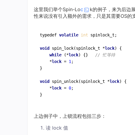
这里我们举个Spin-Lo
c
k的例子，来为后边展
性来说没有引入额外的需求，只是其需要OS的支持
typedef 
volatile
int
 spinlock_t;

void
spin_lock
(
spinlock_t *
lock
)
 {

while
 (*
lock
) {}   
// 忙等待
    *
lock
 = 
1
;

}

void
spin_unlock
(
spinlock_t *
lock
)
 {

    *
lock
 = 
0
;

上边例子中，上锁流程包括三步：
读 lock 值