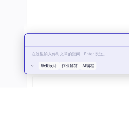
毕业设计
作业解答
AI编程
所有评论(0)
线程1抢到锁后，完成受保护操作后，则会通过st
在RISC-V平台下，也有与之对应的指令，分别
load-reserved
store-conditional