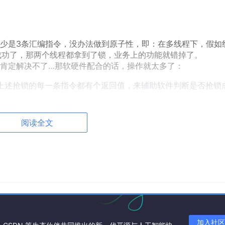
下至少是3条汇编指令，没办法做到原子性，即：在多线程下，假如
都写成功了，那两个线程都拿到了锁，业务上的功能就错掉了。
肯定解决不了…那软硬件配合的话，操作就太多了：
编指令，上述抢锁的每一条指令都有个返回值，来辅助软件判断是否抢锁
。
原子指令，硬件上要支持特定的Atomic运算。
阅读全文
我理解主要原因还是为了兼容老代码，方法一是最原始的解决方
提高，方法二的代价和复杂度也不再是难以接受。
现如下：
加入社区