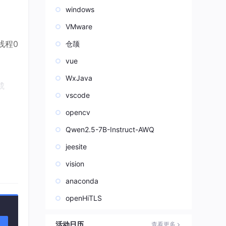
windows
VMware
线程0
仓颉
vue
WxJava
成
vscode
opencv
Qwen2.5-7B-Instruct-AWQ
jeesite
案，硬
vision
anaconda
openHiTLS
活动日历
查看更多