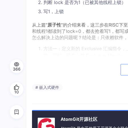
判断 lock 是否为1（已被其他线程上锁）
写1，上锁
从上篇“
原子性
”的介绍来看，这三步在RISC
和线程1都读到了lock=0，都去抢着写1，
怎么解决上边的问题呢？结论是：只依赖软件，
方法一：定义新的 Exclusive 汇
功。同时，硬件上做 Exclusive Monitor
方法二：将上述抢锁过程，打包成一条汇编
366
软硬件配合实现“锁”
# 嵌入式硬件
现代CPU平台，往往同时支持上述两种方法，
10
件代价不大；随着工艺制程的演进、设计水平的
利用Monitor实现锁
AtomGit开源社区
先看方法一，其在ARM平台下，对应的汇编实