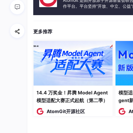
AtomGit 是由开放原子开源基金会
作平台。平台坚持“开放、中立、公益
typedef
volatile
int
spinlock_t
;

发体验和算力服务整合在一起，为开
void
spin_lock
(
spinlock_t
 *lock)
{

int
 tmp;

更多推荐
do
 {

asm
volatile
(

"ldrex   %0, [%1]\n"
/
"cmp     %0, #0\n"
/
"strexeq %0, %2, [%1]\n"
/
            : 
"=&r"
 (tmp)

            : 
"r"
 (lock), 
"r"
 (
1
)

            : 
"memory"
        )
;

14.4 万奖金！昇腾 Model Agent
模型适
    } 
while
 (tmp != 
0
);               
/
模型适配大赛正式起航（第二季）
gen
}

AtomGit开源社区
A
void
spin_unlock
(
spinlock_t
 *lock)
{

asm
volatile
(

"str     %1, [%0]\n"
/