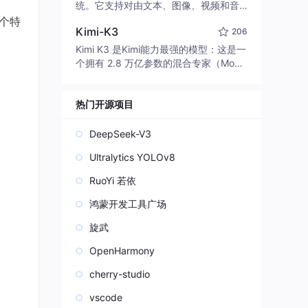
edit code, run commands, and verify
统。它支持对由文本、图像、视频和音
changes — autonomously. Built in Rus
频组成的多模态上下文进行统一理解，
这个特
t for speed. Get Started
Kimi-K3
206
并能生成分辨率高达 2K、时长可达 15
秒的带原生立体声音频的视频。得益于
Kimi K3 是Kimi能力最强的模型：这是一
面向任务泛化的系统设计，H3 在预训练
个拥有 2.8 万亿参数的混合专家（Mo
阶段就已具备广泛的多模态上下文理解
E）模型，具备原生视觉理解能力，并支
与生成能力，能够出色地执行复杂的多
持 100 万 token 的上下文窗口。
模态指令。
热门开源项目
DeepSeek-V3
Ultralytics YOLOv8
RuoYi 若依
鸿蒙开发工具广场
旋武
OpenHarmony
cherry-studio
vscode