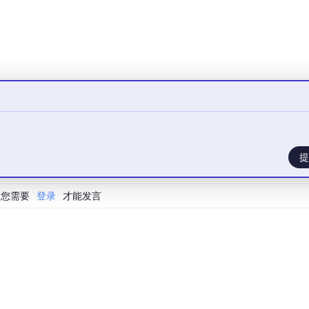
提
您需要
登录
才能发言
r操作，对lock写0释放锁。然后线程0会抢到锁。
是：