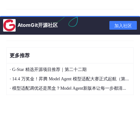
前置知识
AtomGit开源社区
加入社区
掌握Python 3.x基础开发能力
了解AI Agent基本原理，有LangChain/AutoGen等A
gent框架使用经验
懂基础的提示词工程、RAG、工具调用相关概念
更多推荐
了解Docker、Pytest等工具的基本使用
·
G-Star 精选开源项目推荐｜第二十二期
·
14.4 万奖金！昇腾 Model Agent 模型适配大赛正式起航（第二季）
1.3 文章目录
·
模型适配调优还是黑盒？Model Agent新版本让每一步都清晰可见
引言与基础
问题背景与动机：为什么Agent测试和传统软件测试
不一样？
核心概念与理论基础：Agent Harness的架构与评测
体系
环境准备：快速搭建评测依赖环境