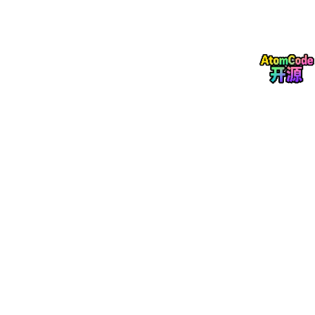
分步实现：从0到1搭建Agent自动化评测框架
关键代码解析：核心模块的设计思路与性能权衡
结果展示与验证：怎么确认你的评测结果是准确的？
性能优化与最佳实践：大厂在用的Agent测试提效方
案
常见问题与解决方案
未来展望：Agent评测技术的发展趋势
总结与参考资料
附录：完整代码与配置文件
第二部分：核心内容
2.1 问题背景与动机
2.1.1 AI Agent的爆发与质量困境