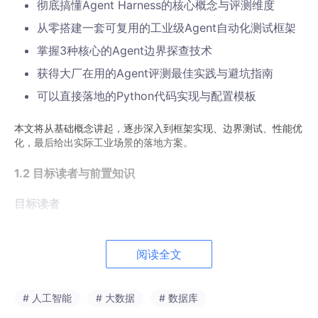
彻底搞懂Agent Harness的核心概念与评测维度
从零搭建一套可复用的工业级Agent自动化测试框架
掌握3种核心的Agent边界探查技术
获得大厂在用的Agent评测最佳实践与避坑指南
可以直接落地的Python代码实现与配置模板
本文将从基础概念讲起，逐步深入到框架实现、边界测试、性能优
化，最后给出实际工业场景的落地方案。
1.2 目标读者与前置知识
目标读者
有AI Agent开发经验的大模型应用工程师
负责Agent质量保障的算法测试/测试开发工程师
阅读全文
想搭建Agent标准化交付体系的MLOps/DevOps工程
师
# 人工智能
# 大数据
# 数据库
想了解Agent能力评估方法的AI产品经理