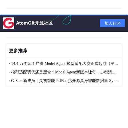
二、架构总览：三层解耦的数据集成体系
HENGSHI SENSE 的数据集成能力建立在一个清晰的三层架构之
AtomGit开源社区
上：
加入社区
更多推荐
┌──────────────────────────────────────
───────────────────┐ │ 表现层
/ 应用层 │ │ 仪表盘 ·
·
14.4 万奖金！昇腾 Model Agent 模型适配大赛正式起航（第二季）
报表 · 增强分析 · AI Copilot │ ├────────────────────
·
─────────────────────────────────────┤ │
模型适配调优还是黑盒？Model Agent新版本让每一步都清晰可见
数据服务层 /
语义层 │ │ 数据集市 · 逻辑数据模型 · 聚合数据集 ·
·
G-Star 新成员｜灵初智能 PsiBot 携开源具身智能数据集 SynData 入驻 AtomGit
指标体系 │ ├───────────────────────────────
──────────────────────────┤ │ 数据适配层 / 集成
层 │ │ 数据源管理 · ETL管道 · 数据清洗 · 类型映射 · 加载调度 │
├──────────────────────────────────────
───────────────────┤ │ 数据源层 (
20
+) │ │ 关系型D
B · 数据仓库 · 大数据平台 · NoSQL · 云服务 │ └─────────
───────────────────────────────────────
─────────┘