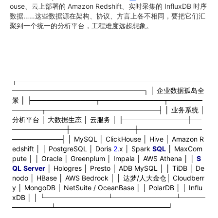
ouse、云上部署的 Amazon Redshift、实时采集的 InfluxDB 时序
数据……这些数据源在架构、协议、方言上各不相同，要把它们汇
聚到一个统一的分析平台，工程难度远超想象。
┌──────────────────────────────────────
───────────────────────────┐ │ 企业数据孤岛全
景 │ ├─────────────┬─────────────┬───────
──────┬───────────────────────┤ │ 业务系统 │
分析平台 │ 大数据生态 │ 云服务 │ ├─────────────┼──
───────────┼─────────────┼─────────────
──────────┤ │ MySQL │ ClickHouse │ Hive │ Amazon R
edshift │ │ PostgreSQL │ Doris
2.
x │ Spark
SQL
│ MaxCom
pute │ │ Oracle │ Greenplum │ Impala │ AWS Athena │ │
S
QL
Server
│ Hologres │ Presto │ ADB MySQL │ │ TiDB │ De
nodo │ HBase │ AWS Bedrock │ │ 达梦/人大金仓│ Cloudberr
y │ MongoDB │ NetSuite / OceanBase │ │ PolarDB │ │ Influ
xDB │ │ └─────────────┴─────────────┴─────
────────┴───────────────────────┘