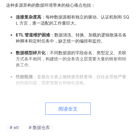
这种多源异构的数据环境带来的核心痛点包括：
连接复杂度高
：每种数据源都有独立的驱动、认证机制和 SQ
L 方言，逐一适配的工作量巨大。
ETL 管道维护困难
：数据清洗、转换、加载的逻辑散落在各
种脚本和定时任务中，缺乏统一的编排和监控。
数据模型碎片化
：不同数据源的字段命名、类型定义、关联
方式各不相同，构建统一的业务语义层需要大量的映射和转
换工作。
性能瓶颈
：直接在大表上做跨源关联查询，往往会导致严重
的性能问题，需要预聚合和物化策略。
HENGSHI SENSE
作为新一代的 BI 增强分析平台，在其三层架构
中专门设计了
数据适配层
，系统性地解决了上述问题。本文将从工
程实践的角度，深入剖析 HENGSHI SENSE 的数据集成能力，包
阅读全文
括 20+ 数据源的适配策略、ETL 数据管道的实现、数据集市与逻
辑建模，以及跨版本演进中的关键技术特性。
# etl
# 数据仓库