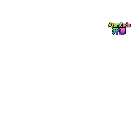
这种分层设计的优势在于：
数据适配层
对上层屏蔽了不同数据源的技术差异，提供统一
的连接、查询和写入接口。
数据服务层
在适配层之上构建统一的业务语义，用户无需关
心底层物理存储的细节。
表现层
消费语义层提供的能力，实现可视化与分析交互。
本文重点关注
数据适配层
和
数据服务层
的工程实现。
三、数据源适配：20+ 数据源的统一接入
3.1 数据源分类体系
HENGSHI SENSE 将支持的数据源按类型划分为六大类，每类有
针对性的适配策略：
适配方
典型场