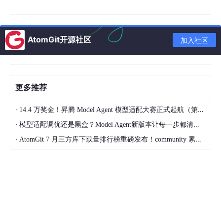
1.2 核心要素组成
Harness工程体系由6个核心模块构成：
AtomGit开源社区
加入社区
模块
核心作用
核心能力
名称
价值
把业务目标转化为A
目标拆解、对齐校验、RLAIF/R
对齐
gent可执行的量化
更多推荐
LHF微调、效果度量
模块
指标
·
14.4 万奖金！昇腾 Model Agent 模型适配大赛正式起航（第二季）
开发
标准化Agent的开发
低代码Agent开发、工具插件管
管控
流程，降低开发门
理、知识库管理、Prompt版本
·
模型适配调优还是黑盒？Model Agent新版本让每一步都清晰可见
模块
槛
管理
·
AtomGit 7 月三方库下载量排行榜重磅发布！community 累计破百万断层领跑，Chromium 组件全面霸榜
编排
实现多Agent的协同
任务分配、路由调度、冲突处
调度
工作
理、跨Agent通信
模块
安全
防范Agent的安全风
Prompt注入防护、输出审核、
合规
险、满足监管要求
隐私脱敏、合规审计
模块