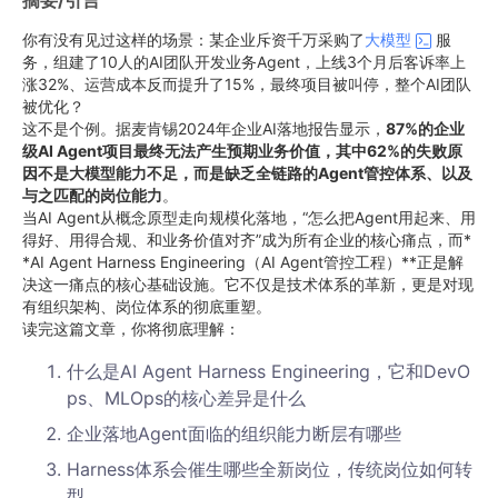
摘要/引言
你有没有见过这样的场景：某企业斥资千万采购了
大模型
服
务，组建了10人的AI团队开发业务Agent，上线3个月后客诉率上
涨32%、运营成本反而提升了15%，最终项目被叫停，整个AI团队
被优化？
这不是个例。据麦肯锡2024年企业AI落地报告显示，
87%的企业
级AI Agent项目最终无法产生预期业务价值，其中62%的失败原
因不是大模型能力不足，而是缺乏全链路的Agent管控体系、以及
与之匹配的岗位能力
。
当AI Agent从概念原型走向规模化落地，“怎么把Agent用起来、用
得好、用得合规、和业务价值对齐”成为所有企业的核心痛点，而*
*AI Agent Harness Engineering（AI Agent管控工程）**正是解
决这一痛点的核心基础设施。它不仅是技术体系的革新，更是对现
有组织架构、岗位体系的彻底重塑。
读完这篇文章，你将彻底理解：
什么是AI Agent Harness Engineering，它和DevO
ps、MLOps的核心差异是什么
企业落地Agent面临的组织能力断层有哪些
Harness体系会催生哪些全新岗位，传统岗位如何转
型