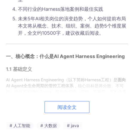
不同行业的Harness落地案例和最佳实践
未来5年AI相关岗位的演变趋势，个人如何提前布局
本文将从概念、技术、组织、案例、趋势5个维度展
开，全文约10500字，建议收藏后阅读。
一、核心概念：什么是AI Agent Harness Engineering
1.1 基础定义
AI Agent Harness Engineering（以下简称Harness工程）是
面向
AI Agent全生命周期的管控工程体系
，核心目标是将分散、不可
控、价值不明确的Agent，转化为可管、可控、可度量、可和业务
价值对齐的标准化生产力工具。
“Harness”的字面意思是“马具、驾驭”，它的核心作用就是给脱缰
阅读全文
的AI Agent套上“缰绳”：从需求对齐、开发、测试、编排、部署、
监控、优化、迭代的全链路进行管控，确保Agent的所有行为都符
合业务目标、合规要求，同时最大化投入产出比。
# 人工智能
# 大数据
# java