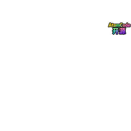
可观
实现Agent运行状态
调用链路追踪、根因分析、性能
测模
的全链路监控
监控、异常告警
块
迭代
基于运行数据持续
A/B测试、自动化调优、知识更
优化
优化Agent效果
新、效果复盘
模块
1.3 和现有工程体系的差异对比
很多人会把Harness工程和DevOps、MLOps混淆，三者的核心差
异如下表：
对
比
AI Agent Harness Engi
DevOps
MLOps
维
neering
度
核
提升传统软
提升机器学习
提升AI Agent的业务价值
心