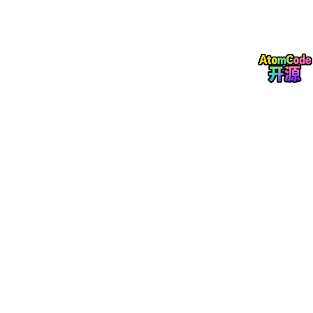
正在被施压提高AI使用率，于是他们干脆编造任务来刷数据。
具体怎么回事？
亚马逊内部有个平台叫MeshClaw，公司会追踪每个员工的"AI tok
en消耗量"——你用AI越多，数据越好看。
然后呢？
•员工开始
制造无意义的AI任务
，就为了把token数刷上去
•有人
创建无用的AI
agent
，专门来消耗token
•甚至出现了**“agent制造agent再评价agent”** 的套娃行为
这不是勤奋，这是
数字时代的磨洋工
。
Fortune的标题更直白：“Token Maxing”——
刷token
。
你以为AI取代了996？不，AI创造了新的996——
假装用AI
。
——————————————