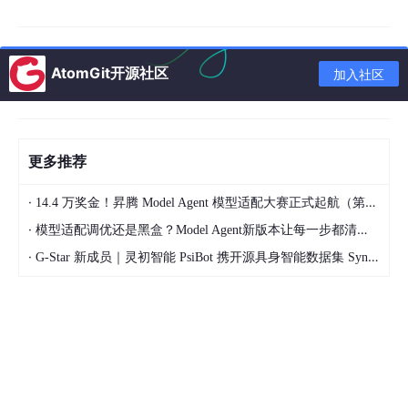
狠在它不是喷子的吐槽，而是来自一个顶级技术领袖的观察。创建
Terraform的人，对"基础设施即代码"有深刻理解的人，他看到的
景象是：
整个科技行业都在用AI搞一场巨大的生产力表演艺术。
AtomGit开源社区
加入社区
——————————————
二、亚马逊的"Token刷量大赛"
更多推荐
·
14.4 万奖金！昇腾 Model Agent 模型适配大赛正式起航（第二季）
·
模型适配调优还是黑盒？Model Agent新版本让每一步都清晰可见
·
G-Star 新成员｜灵初智能 PsiBot 携开源具身智能数据集 SynData 入驻 AtomGit
你以为这只是个别现象？来看看亚马逊。
2026年5月，Fast Company曝光了一个惊人的事实：
亚马逊员工