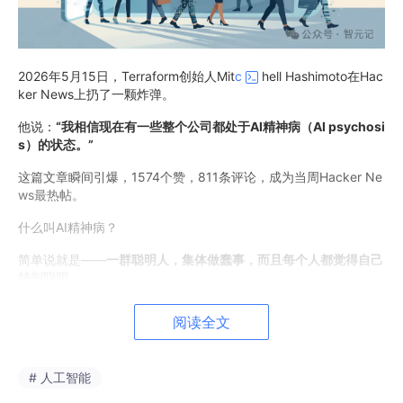
2026年5月15日，Terraform创始人Mit
c
hell Hashimoto在Hac
ker News上扔了一颗炸弹。
他说：
“我相信现在有一些整个公司都处于AI精神病（AI psychosi
s）的状态。”
这篇文章瞬间引爆，1574个赞，811条评论，成为当周Hacker Ne
ws最热帖。
什么叫AI精神病？
简单说就是——
一群聪明人，集体做蠢事，而且每个人都觉得自己
特别聪明。
Hashimoto打了个比方：AI就像拥有无限数量的实习生。如果你知
阅读全文
道自己要什么，AI极其有用；如果你不知道，AI极其危险。
因为它
会让所有事情看起来都很忙，但最终什么都没干成。
# 人工智能
这话狠在哪？