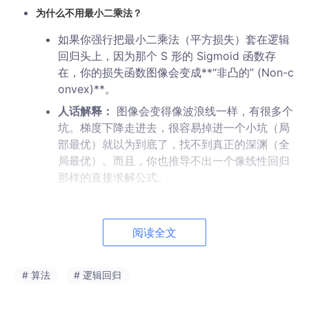
为什么不用最小二乘法？
如果你强行把最小二乘法（平方损失）套在逻辑
回归头上，因为那个 S 形的 Sigmoid 函数存
在，你的损失函数图像会变成**“非凸的” (Non-c
onvex)**。
人话解释：
图像会变得像波浪线一样，有很多个
坑。梯度下降走进去，很容易掉进一个小坑（局
部最优）就以为到底了，找不到真正的深渊（全
局最优）。而且，你也推导不出一个像线性回归
那样的直接求解公式。
那它基于什么？
阅读全文
理论基础：
最大似然估计 (Maximum Likelihoo
d Estimation, MLE)
。
# 算法
损失函数：
# 逻辑回归
推导出来的是
对数损失 (Log Loss /
Cross Entropy)
。这个函数的图像是个完美的碗