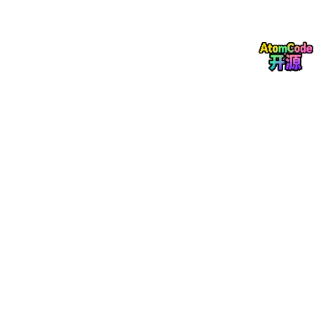
1. 最大似然估计 (Maximum Likelihood Estimation, ML
E)
人话代号：逆向推理的侦探
想象这样一个场景：
你面前有一个黑盒子（模型），上面有两个旋钮（参数）。你不确
定这两个旋钮应该拧到刻度几，才能最完美地解释你看到的现象。
侦探游戏：抛硬币
假设你捡到一枚硬币，你怀疑它做过手脚（灌了铅）。
实验：
你抛了 10 次，竟然
10 次都是正面朝上
。
推测 A：
这是一枚
普通硬币
（正面概率 50%）。
发生“10次全正”的概率是：0.5×0.5×...≈0.0009
0.5×0.5×...≈0.0009（万分之九）。
推测 B：
这是一枚
作弊硬币
（正面概率 99%）。
发生“10次全正”的概率是：0.99×0.99×...≈0.90