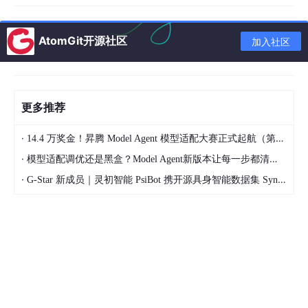
形（凸函数），只有一个底。
解题方法：
必须使用
梯度下降
（或者更高级的
牛顿法、L-BFGS等迭代算法）。逻辑回归没有
AtomGit开源社区
加入社区
“一步到位”的数学公式解。
结论：
逻辑回归的理论基础是
最大似然估计
，解法主要靠
梯度下
降
。
更多推荐
算法
核心思想 (理
损失函数 (评
求解方法 (怎么算出
·
14.4 万奖金！昇腾 Model Agent 模型适配大赛正式起航（第二季）
模型
论基础)
判标准)
权重)
·
模型适配调优还是黑盒？Model Agent新版本让每一步都清晰可见
逻辑
最大似然估计
对数损失 (Log
只能用
梯度下
·
G-Star 新成员｜灵初智能 PsiBot 携开源具身智能数据集 SynData 入驻 AtomGit
回归
(MLE)
Loss)
降
(及其变种)
最大似然和对数损失函数（讲人话）
这两个概念是逻辑回归（以及所有概率模型）的灵魂。我们抛开枯
燥的公式，用**“侦探破案”
和
“严厉的老师”**这两个比喻来解释。