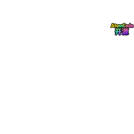
2. 注意力层（KAN）
功能
：注意力层接收LSTM层的输出，通过注意力机
制为不同时间步的输出分配不同的权重，突出重要信
息对预测结果的影响。
实现
：可以采用多种注意力机制的实现方式，如自注
意力（Self-Attention）、多头注意力（Multi-Head
Attention）等。具体实现时，可以根据数据集的特点
和预测任务的需求选择合适的注意力机制。
3. 输出层
功能
：输出层负责将注意力层处理后的特征转换为最
终的预测结果。
结构
：通常由一个或多个全连接层组成，将注意力层
输出的特征映射到预测目标的空间上。
四、模型训练与评估