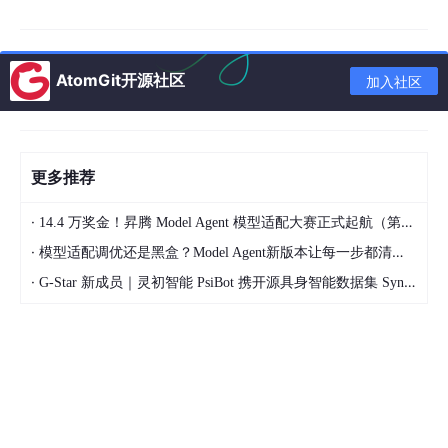
LSTM-KAN模型
结合了LSTM和注意力机制的特点。LSTM是一种
特殊的循环神经网络（RNN），通过引入记忆单元和门控机制
（遗忘门、输入门、输出门），有效解决了传统RNN在处理长序
列数据时存在的梯度消失或梯度爆炸问题，能够捕捉时间序列数据
AtomGit开源社区
加入社区
中的长期依赖关系。而注意力机制则能够模拟人类在处理信息时的
注意力分配过程，通过为不同时间步的输入数据分配不同的权重，
突出重要信息对预测结果的影响。
三、模型结构
更多推荐
1. LSTM层
·
14.4 万奖金！昇腾 Model Agent 模型适配大赛正式起航（第二季）
·
功能
：LSTM层负责处理输入的时序数据，通过其内
模型适配调优还是黑盒？Model Agent新版本让每一步都清晰可见
部的记忆单元和门控机制捕捉数据中的长期依赖关
·
G-Star 新成员｜灵初智能 PsiBot 携开源具身智能数据集 SynData 入驻 AtomGit
系。
结构
：由多个LSTM单元组成，每个单元接收上一时
刻的输出和当前时刻的输入，通过遗忘门、输入门和
输出门的控制，更新内部状态并产生当前时刻的输
出。