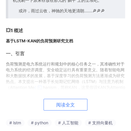
机洗刷一下原来存放在那儿的“躺平”上的尘埃吧。
或许，雨过云收，神驰的天地更清朗.......🔎🔎🔎
💥1 概述
基于LSTM-KAN的负荷预测研究文档
一、引言
负荷预测是电力系统运行和规划中的核心任务之一，其准确性对于
电力系统的经济调度、安全稳定运行具有重要意义。随着智能电网
和大数据技术的发展，基于深度学习的负荷预测方法逐渐成为研究
热点。本文提出一种基于长短期记忆网络（LSTM）与注意力机制
（Attention Me
c
hanism，简称KAN，这里假设KAN为Attentio
n的一种具体实现或变体，用于强调注意力机制在模型中的作用）
的负荷预测模型（LSTM-KAN），旨在通过结合LSTM在处理时序
阅读全文
数据长期依赖关系方面的优势与注意力机制在特征选择上的能力，
提高负荷预测的精度和鲁棒性。
# lstm
# python
# 人工智能
# 支持向量机
二、模型概述