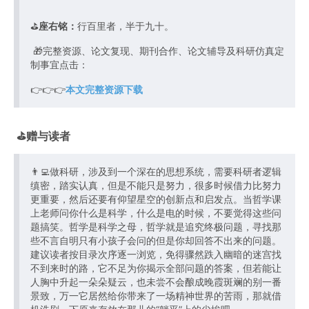
⛳️
座右铭：
行百里者，半于九十。
🎁完整资源、论文复现、期刊合作、论文辅导及科研仿真定
制事宜点击：
👉👉👉
本文完整资源下载
⛳️赠与读者
👨‍💻做科研，涉及到一个深在的思想系统，需要科研者逻辑
缜密，踏实认真，但是不能只是努力，很多时候借力比努力
更重要，然后还要有仰望星空的创新点和启发点。当哲学课
上老师问你什么是科学，什么是电的时候，不要觉得这些问
题搞笑。哲学是科学之母，哲学就是追究终极问题，寻找那
些不言自明只有小孩子会问的但是你却回答不出来的问题。
建议读者按目录次序逐一浏览，免得骤然跌入幽暗的迷宫找
不到来时的路，它不足为你揭示全部问题的答案，但若能让
人胸中升起一朵朵疑云，也未尝不会酿成晚霞斑斓的别一番
景致，万一它居然给你带来了一场精神世界的苦雨，那就借