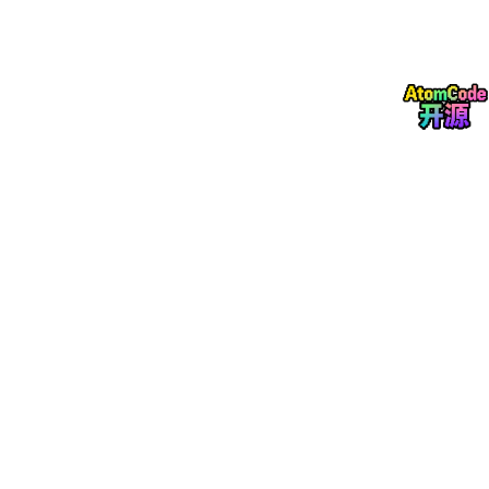
止行动并触发告警/人工干预的机制，是Harnes
uit Breake
s体系的核心安全模块
r）
因果预测（C
世界模型的核心能力，区别于大模型的相关性
ausal Predic
匹配，能够基于因果关系推演"如果执行A行
tion）
动，会产生B后果"的逻辑
2.2 概念关系架构图
渲染错误:
Mermaid 渲染失败: Parse error on line 4: ...境状
态 因果规则库 物理/社会/业务因果逻辑 预 --------------------
--^ Expecting 'BLOCK_STOP', 'ATTRIBUTE_WORD', 'ATTRIBUT
E_KEY', 'COMMENT', got '/'
2.3 学科定位与边界
两者结合的技术体系横跨
人工智能
、控制工程、安全工程三个
领域：