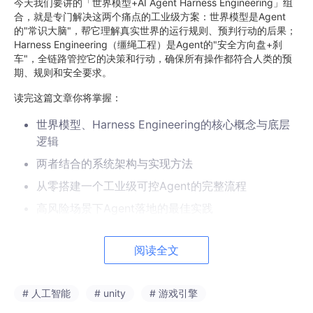
今天我们要讲的「世界模型+AI Agent Harness Engineering」组
合，就是专门解决这两个痛点的工业级方案：世界模型是Agent
的"常识大脑"，帮它理解真实世界的运行规则、预判行动的后果；
Harness Engineering（缰绳工程）是Agent的"安全方向盘+刹
车"，全链路管控它的决策和行动，确保所有操作都符合人类的预
期、规则和安全要求。
读完这篇文章你将掌握：
世界模型、Harness Engineering的核心概念与底层
逻辑
两者结合的系统架构与实现方法
从零搭建一个工业级可控Agent的完整流程
高风险场景下Agent落地的最佳实践
未来5年该领域的发展趋势与创业机会
阅读全文
我们的学习路径会遵循从直观到抽象、从理论到实践的阶梯：先建
立核心概念的生活化认知，再拆解底层原理与技术细节，最后通过
完整的实战项目掌握落地方法。
# 人工智能
# unity
# 游戏引擎