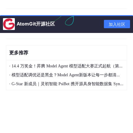
2. 概念地图：核心框架与关系网络
AtomGit开源社区
加入社区
2.1 核心术语定义
术语
简明定义
能够模拟真实世界的因果规则、物理规律、社
更多推荐
世界模型（W
会共识，支持动态状态预测的多模态模型，是A
orld Model）
I Agent对真实世界的"认知投影"
·
14.4 万奖金！昇腾 Model Agent 模型适配大赛正式起航（第二季）
·
模型适配调优还是黑盒？Model Agent新版本让每一步都清晰可见
AI Agent Har
全链路管控AI Agent感知、决策、行动、反馈
ness Engine
全生命周期的工程体系，核心目标是确保Agen
·
G-Star 新成员｜灵初智能 PsiBot 携开源具身智能数据集 SynData 入驻 AtomGit
ering
t的行为安全、可控、对齐人类价值
世界接地（W
将Agent的抽象决策与真实世界的物理状态、
orld Groundi
业务规则绑定的过程，解决Agent"脱离现实"的
ng）
幻觉问题
行动熔断（A
当Agent的决策风险超过预设阈值时，自动终
c
tion Circ