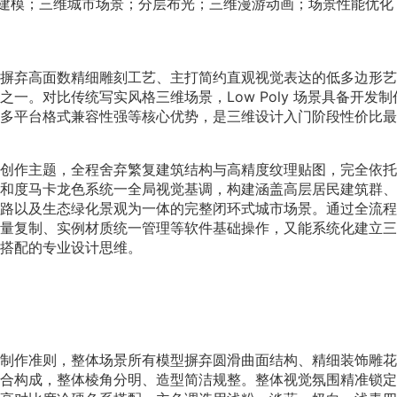
；低多边形建模；三维城市场景；分层布光；三维漫游动画；场景性能优化
摒弃高面数精细雕刻工艺、主打简约直观视觉表达的低多边形艺
一。对比传统写实风格三维场景，Low Poly 场景具备开发制
多平台格式兼容性强等核心优势，是三维设计入门阶段性价比最
创作主题，全程舍弃繁复建筑结构与高精度纹理贴图，完全依托
和度马卡龙色系统一全局视觉基调，构建涵盖高层居民建筑群、
路以及生态绿化景观为一体的完整闭环式城市场景。通过全流程
量复制、实例材质统一管理等软件基础操作，又能系统化建立三
搭配的专业设计思维。
业设计制作准则，整体场景所有模型摒弃圆滑曲面结构、精细装饰雕
合构成，整体棱角分明、造型简洁规整。整体视觉氛围精准锁定