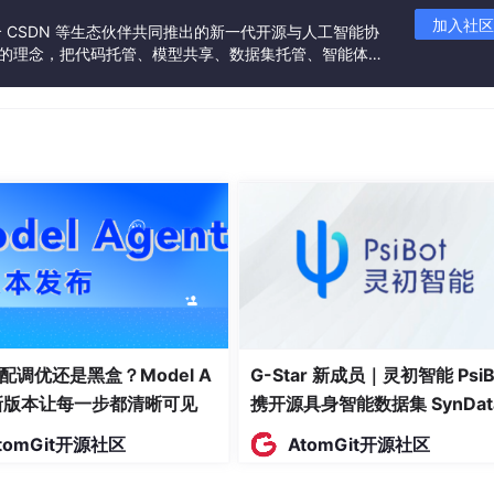
加入社区
联合 CSDN 等生态伙伴共同推出的新一代开源与人工智能协
制作原型，通过轴向缩放变换调整建筑整体空间体量与竖向高度
”的理念，把代码托管、模型共享、数据集托管、智能体开
缩放、边角切角等多边形专业修改命令，极简化勾勒出建筑窗户
发者提供从开发、训练到部署的一站式体验。
细节深度刻画，贴合低多边形极简设计理念。
几何体原始形态，结合圆柱体、三棱柱等异形基础模型进行组合
全场建筑造型高度同质化的问题，进一步提升整体城市场景的内
单一基础结构制作完成之后，灵活运用 3ds Max 环形阵列、
复制与规整排布，在大幅缩减建模耗时、提升整体制作效率的同
，底部圆锥几何体模拟树木主干结构，顶部多组球体组合拼接塑
配调优还是黑盒？Model A
G-Star 新成员｜灵初智能 PsiB
y 整体设计风格。城市通行道路、自然河流以及场景地面基底，统
t新版本让每一步都清晰可见
携开源具身智能数据集 SynDat
与地形区域，顺利完成整体场景地形基底铺设工作。
入驻 AtomGit
tomGit开源社区
AtomGit开源社区