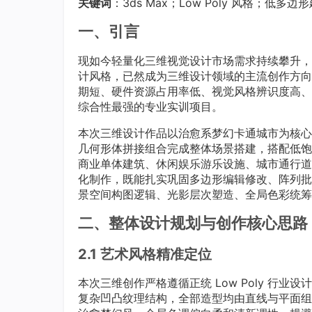
关键词
：3ds Max；Low Poly 风格
一、引言
现如今轻量化三维视觉设计市场需求持续攀升，
计风格，已然成为三维设计领域的主流创作方向之
期短、硬件资源占用率低、视觉风格辨识度高、
综合性最强的专业实训项目。
本次三维设计作品以治愈系梦幻卡通城市为核心
几何形体拼接组合完成整体场景搭建，搭配低饱
商业单体建筑、休闲娱乐游乐设施、城市通行道
化制作，既能扎实巩固多边形编辑修改、阵列批
景空间构图逻辑、光影层次塑造、全局色彩统筹
二、整体设计规划与创作核心思路
2.1 艺术风格精准定位
本次三维创作严格遵循正统 Low Poly 行
复杂凹凸纹理结构，全部造型均由直线与平面组