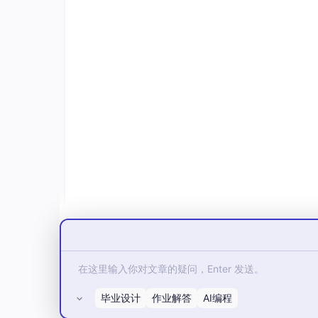
制作过程中严格管控高饱和度艳丽色彩的使用范
色彩杂乱堆砌、画面色调割裂脱节等常见设计弊
系物体共用同一材质样本，实现全局色调修改一
画面视觉整体性。
五、分层递进式场景灯光氛围专业
三维场景光影效果是决定整体作品氛围感与视觉
辅光补足阴暗区域、氛围光提升整体意境
的分层
式。
首先选用目标平行光作为全场全局主光源，精准
以及投影阴影相关参数，适度弱化厚重生硬的实
灯作为场景辅助补光光源，专门针对建筑夹缝间
暗亮度分布均匀，不存在大面积死黑无光区域。
最后叠加环境体积雾特效模拟现实自然空气透视
浸感，让静态三维城市场景彻底摆脱平面呆板的
六、三维漫游镜头动画制作与高清
毕业设计
作业解答
AI编程
6.1 沉浸式漫游镜头动画设计