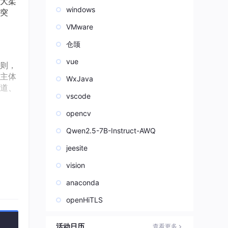
大柔
windows
突
VMware
仓颉
vue
则，
主体
WxJava
道、
vscode
opencv
标
视觉
Qwen2.5-7B-Instruct-AWQ
jeesite
vision
结
anaconda
数量
openHiTLS
活动日历
查看更多