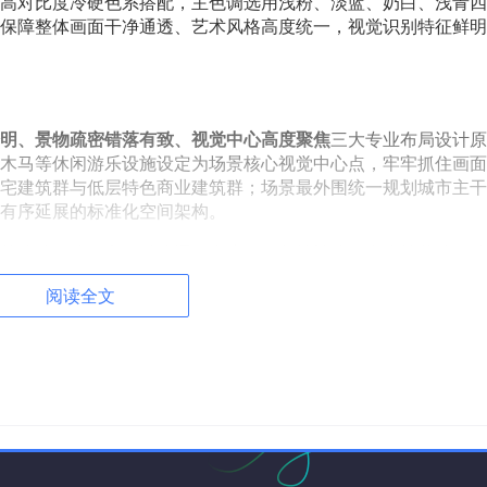
高对比度冷硬色系搭配，主色调选用浅粉、淡蓝、奶白、浅青四
保障整体画面干净通透、艺术风格高度统一，视觉识别特征鲜明
明、景物疏密错落有致、视觉中心高度聚焦
三大专业布局设计原
木马等休闲游乐设施设定为场景核心视觉中心点，牢牢抓住画面
宅建筑群与低层特色商业建筑群；场景最外围统一规划城市主干
有序延展的标准化空间架构。
范建筑整体层高、道路通行宽度、绿化植被体量大小等基础尺寸
挤或是场景留白空旷失衡等设计问题，让整体三维空间具备符合
阅读全文
实现
环节，低多边形建模始终坚守
极致精简模型面数、简化物体外部
障物体外形辨识度不受影响的基础之上，最大限度缩减模型布线