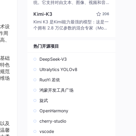
edit code, run commands, and verify
统。它支持对由文本、图像、视频和音
changes — autonomously. Built in Rus
频组成的多模态上下文进行统一理解，
t for speed. Get Started
Kimi-K3
206
并能生成分辨率高达 2K、时长可达 15
秒的带原生立体声音频的视频。得益于
Kimi K3 是Kimi能力最强的模型：这是一
术设
面向任务泛化的系统设计，H3 在预训练
个拥有 2.8 万亿参数的混合专家（Mo
作周
阶段就已具备广泛的多模态上下文理解
E）模型，具备原生视觉理解能力，并支
与生成能力，能够出色地执行复杂的多
高、
持 100 万 token 的上下文窗口。
模态指令。
热门开源项目
基础
DeepSeek-V3
特色
Ultralytics YOLOv8
规范
维场
RuoYi 若依
鸿蒙开发工具广场
旋武
OpenHarmony
cherry-studio
花以及
温馨
vscode