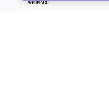
所有评论(0)
静态城市场景全部制作完成后，增设全局沉浸式
搭建全局游览专属视角，设定平缓匀速的镜头移
位呈现场景整体空间布局与细节设计亮点。
针对摩天轮、休闲旋转设施等动态设备添加局部
套作品内容完整度与视觉活力。在设置动画关键
根源避免镜头画面抖动、镜头移动速度过快等影
6.2 分层调试渲染参数与成品输出
三维渲染环节严格遵循先低参测试预览、后高参
画面，第一时间排查画面色彩搭配、光影明暗、
细化微调优化。
确认最终视觉效果达到预期标准之后，逐步调高
无噪点、高清晰度的静态成品效果图与动态漫游
二次包装优化，搭配契合整体风格的背景音乐、
现效果。
AtomGit开源社区
七、制作实操高频疑难问题与精细