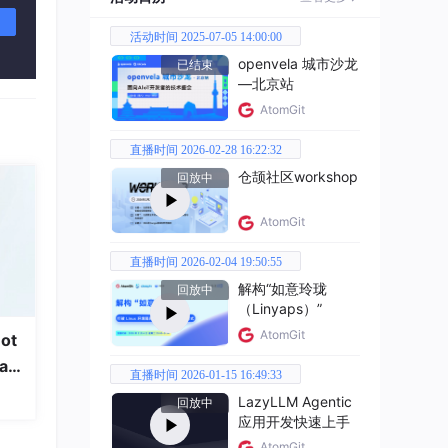
，直
活动时间 2025-07-05 14:00:00
、楼
openvela 城市沙龙
已结束
—北京站
AtomGit
拼
容丰
直播时间 2026-02-28 16:22:32
仓颉社区workshop
回放中
AtomGit
线性
直播时间 2026-02-04 19:50:55
时，
解构“如意玲珑
回放中
（Linyaps）”
造树
AtomGit
ot
一采用
a
直播时间 2026-01-15 16:49:33
LazyLLM Agentic
回放中
应用开发快速上手
AtomGit