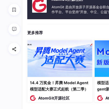
AtomGit 是由开放原子开源基金会
城市内所有民用建筑统一以标准长方体作为基础
作平台。平台坚持“开放、中立、公益
观区分高低楼宇视觉层次。灵活运用挤出、轮廓
发体验和算力服务整合在一起，为开
顶造型、墙体分层等基础外观结构，不进行多余
针对极具风格化的特色商业建筑，灵活调整基础
更多推荐
接，打造造型差异化的商业建筑单体，有效规避
富度。
3.2 景观设施与游乐设备建模
游乐类设施优先采用对称式标准化建模思路，完成
阵列两大核心工具，快速完成大批量结构部件的
保障设备整体结构对称规整、尺寸统一。
城市生态绿化植被采用上下分体拼接式制作手法
14.4 万奖金！昇腾 Model Agent
模型适
冠外形，结构简约自然，完美契合 Low Pol
模型适配大赛正式起航（第二季）
gen
平面面片进行搭建划分，精准规划各类通行路线
AtomGit开源社区
A
3.3 场景整合搭建与实时性能优化