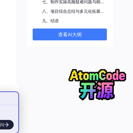
规避
七、制作实操高频疑难问题与精细化优化解决方案
同色
八、项目综合总结与多元化拓展应用方向
整体
九、结语
查看AI大纲
调、
方
强度
泛光
面明
觉沉
问