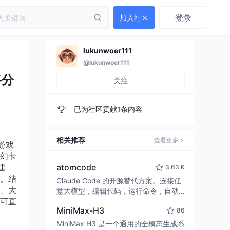
登录
加入社区
lukunwoer111
@lukunwoer111
路分
关注
已为社区贡献1条内容
相关推荐
查看更多
游戏
幻卡
建
atomcode
3.63 K
。结
Claude Code 的开源替代方案。连接任
、大
意大模型，编辑代码，运行命令，自动
可直
验证 — 全自动执行。用 Rust 构建，极
MiniMax-H3
86
致性能。 ｜ An open-source alternativ
e to Claude Code. Connect any LLM,
MiniMax H3 是一个通用的全模态生成系