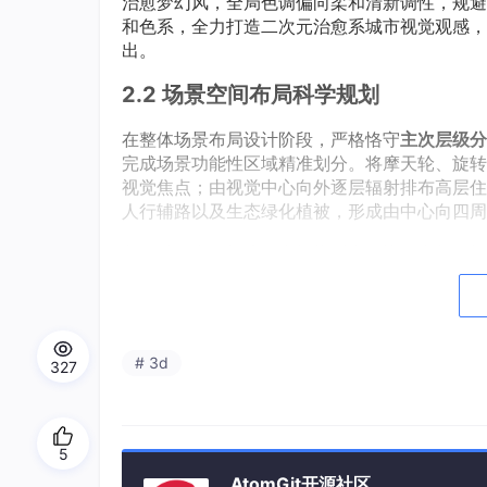
治愈梦幻风，全局色调偏向柔和清新调性，规避
和色系，全力打造二次元治愈系城市视觉观感，
出。
2.2 场景空间布局科学规划
在整体场景布局设计阶段，严格恪守
主次层级分
完成场景功能性区域精准划分。将摩天轮、旋转
视觉焦点；由视觉中心向外逐层辐射排布高层住
人行辅路以及生态绿化植被，形成由中心向四周
制作过程中严格统一全场模型实物比例参数，规
准，从根源杜绝模型比例失调、空间布局过于拥
审美的真实纵深感与空间层次感。
三、模块化低多边形场景建模技术
# 3d
327
建模环节是整套三维场景制作流程中的核心核心
构、精准保留主体外观特征
核心制作原则，在保
与空间顶点数量。
5
3.1 主体建筑模块化建模
AtomGit开源社区