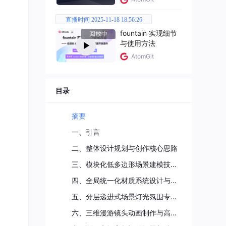
展整
观模
直播时间 2025-11-18 18:56:26
彻底
fountain 实现细节
回放中
件整
与使用方法
AtomGit
目录
心特
摘要
成物
一、引言
觉风
二、整体设计规划与创作核心思路
三、模块化低多边形场景建模技术实现
四、全局统一化材质系统设计与色彩统筹方案
主体
区分
五、分层递进式场景灯光氛围专业构建
六、三维漫游镜头动画制作与高清无损渲染输出