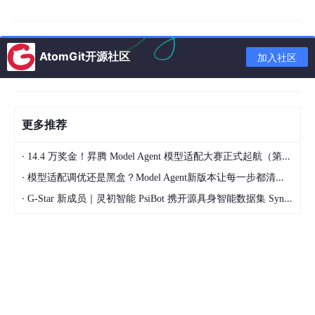
PC 端 3D 创作标配工具之一
但一直以来，鸿蒙设备上
没有专业级建模软件
，创作者生态明显缺
AtomGit开源社区
加入社区
一块拼图。
而这次
依言Eyan
做的事就是：
把 Blender 成功运行在鸿蒙系统上
更多推荐
·
14.4 万奖金！昇腾 Model Agent 模型适配大赛正式起航（第二季）
这件事的意义其实远比“能运行”更重要 ——
·
模型适配调优还是黑盒？Model Agent新版本让每一步都清晰可见
说明鸿蒙在生产力软件上开始有突破了。
·
G-Star 新成员｜灵初智能 PsiBot 携开源具身智能数据集 SynData 入驻 AtomGit
二、下载地址
按照要求，这里放在表格中：
软件
下载地址