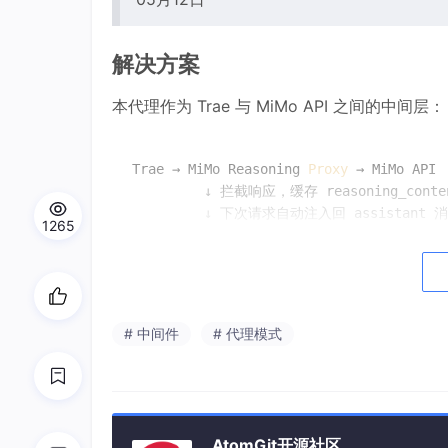
解决方案
本代理作为 Trae 与 MiMo API 之间的中间层：
Trae → MiMo Reasoning 
Proxy
 → MiMo API

         ↓ 拦截响应，缓存 reasoning_conten
         ↓ 下次请求自动注入回 assistant 
1265
核心逻辑：
拦截响应
：从 MiMo 返回的 assistant
# 中间件
# 代理模式
存
注入请求
：当 Trae 发送后续请求时，为
降级处理
：如果缓存未命中（如代理启动
AtomGit开源社区