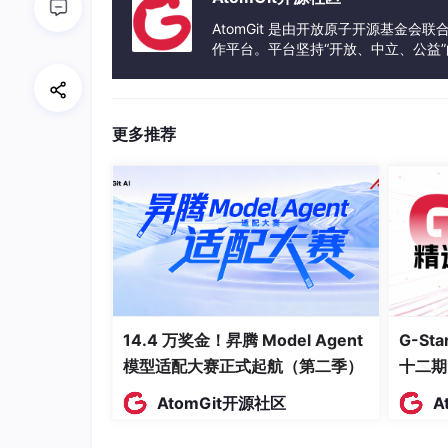
AtomGit 是由开放原子开源基金会
中间件工具包下载
作平台。平台坚持“开放、中立、公益
发体验和算力服务整合在一起，为开
蓝奏云
更多推荐
https://wwbvq.lanzoue.com/b0j1ght6j
免部署版使用方法：MiMoProxy免
1.下载exe程序后双击运行如下
14.4 万奖金！昇腾 Model Agent
G-S
模型适配大赛正式起航（第二季）
十二期
AtomGit开源社区
A