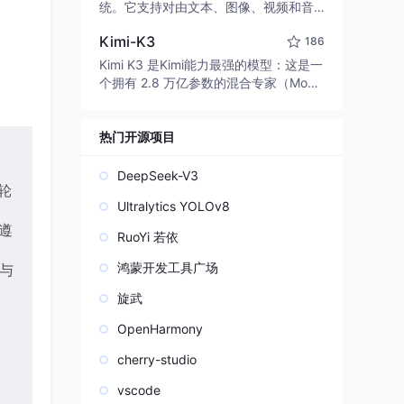
edit code, run commands, and verify
统。它支持对由文本、图像、视频和音
changes — autonomously. Built in Rus
频组成的多模态上下文进行统一理解，
t for speed. Get Started
Kimi-K3
186
并能生成分辨率高达 2K、时长可达 15
秒的带原生立体声音频的视频。得益于
Kimi K3 是Kimi能力最强的模型：这是一
面向任务泛化的系统设计，H3 在预训练
个拥有 2.8 万亿参数的混合专家（Mo
阶段就已具备广泛的多模态上下文理解
E）模型，具备原生视觉理解能力，并支
与生成能力，能够出色地执行复杂的多
持 100 万 token 的上下文窗口。
模态指令。
热门开源项目
DeepSeek-V3
轮
Ultralytics YOLOv8
0
令遵
RuoYi 若依
鸿蒙开发工具广场
极与
旋武
OpenHarmony
cherry-studio
vscode