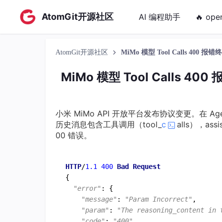
AtomGit开源社区
AI 编程助手
🔥 ope
AtomGit开源社区
MiMo 模型 Tool Calls 400 
MiMo 模型 Tool Calls 40
小米 MiMo API 开放平台发布协议变更。在 A
历史消息包含工具调用（tool_
c
alls），ass
00 错误。
HTTP
/
1.1
400
Bad
Request
{

"error"
: {

"message"
: 
"Param Incorrect"
,

"param"
: 
"The reasoning_content in 
"code"
: 
"400"