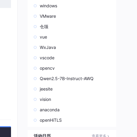
windows
VMware
仓颉
vue
WxJava
vscode
opencv
Qwen2.5-7B-Instruct-AWQ
jeesite
希缓
vision
anaconda
openHiTLS
活动日历
查看更多