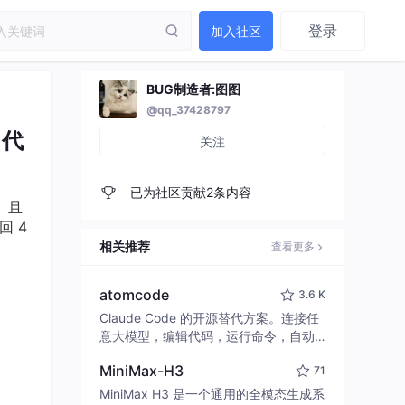
登录
加入社区
BUG制造者:图图
@qq_37428797
 代
关注
已为社区贡献2条内容
e）且
返回 4
相关推荐
查看更多
atomcode
3.6 K
Claude Code 的开源替代方案。连接任
意大模型，编辑代码，运行命令，自动
验证 — 全自动执行。用 Rust 构建，极
MiniMax-H3
71
致性能。 ｜ An open-source alternativ
e to Claude Code. Connect any LLM,
MiniMax H3 是一个通用的全模态生成系