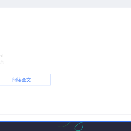
t

消息
阅读全文
 消息中提取
reasoning_content
，按
content
+ tool_calls
哈
缺少
reasoning_content
的 assistant 消息自动注入缓存值
前的旧对话），自动剥离
tool_calls
避免 400