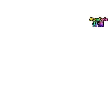
答案是能。而且你不需要辞职去读一个电子工程学位也不用花
几万块买设备。你缺的不是智商，而是一套
软件工程师看得懂的过
渡路线图
。
今天这篇博客，咱们不写代码，也不配寄存器。我们来聊聊一
个软件工程师是如何用“写代码的思维”去学硬件设计的，从看懂一
份数据手册的参考电路开始，到画出第一张原理图。
一、发展历史：从“写逻辑”到“画电路”的思维跃迁
1. 诞生：为什么软件工程师需要懂硬件？
你写的第一行
Hello World
，跑在操作系统上。操作系统跑
在
CPU
上，
CPU
跑在一块
PCB
上，
PCB
上的每一根走线
都是物理世界的真实铜箔。
当你调试一个
I2C
通信异常时，如果你只会查代码里的
ACK
位，你永远不知道问题可能出在那根没加上拉电阻的
SDA
线上。当你用
PWM
驱动一个电机时，如果你不知道
MOSFET
的栅极电容需要多大驱动电流，你的
GPIO
引脚可能
正悄悄烧毁。
懂硬件的软件工程师，不是抢硬件工程师的饭碗，而是拥有了