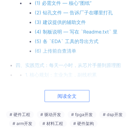
(1) 必需文件 — 核心“图纸”
(2) 钻孔文件 — 告诉厂子在哪里打孔
(3) 建议提供的辅助文件
(4) 制板说明 — 写在 `Readme.txt` 里
(5) 各 `EDA` 工具的导出方式
(6) 上传前自查清单
四、实践范式：每天一小时，从芯片手册到原理图
1. 核心规划：主业为主，副线积累
2. 以“`STM32F103` 最小系统”为例
(1) 参数确定
阅读全文
(2) 设计流程
(3) 设计审查 — 与 AI 交流
# 硬件工程
# 驱动开发
# fpga开发
# dsp开发
# arm开发
# 材料工程
# 硬件架构
五、过渡时间线与节奏安排