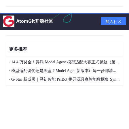
1. 周计划模板：主业优先，副线积累
2. 以“`UG` 建模学习经验”为参照的迁移路径
AtomGit开源社区
3. 每阶段目标拆解：先解决 `1`，再解决 `100`
加入社区
六、我自己的真实节奏（供你参考）
七、任意 MCU 平台的通用设计原则
更多推荐
八、提高设计成功率的技巧
·
14.4 万奖金！昇腾 Model Agent 模型适配大赛正式起航（第二季）
1. 仔细核对封装
·
模型适配调优还是黑盒？Model Agent新版本让每一步都清晰可见
2. 电源去耦电容必须靠近引脚
·
G-Star 新成员｜灵初智能 PsiBot 携开源具身智能数据集 SynData 入驻 AtomGit
3. 保留调试接口
九、结语：从“写代码的人”变成“理解物理层的人”
你可能已经写了几年代码，
C
语言、
Python
、
Git
都玩
得转，但每次看到硬件同事桌上那块绿色电路板，心里总有一个声
音：“我能不能也画一块属于自己的板子？”