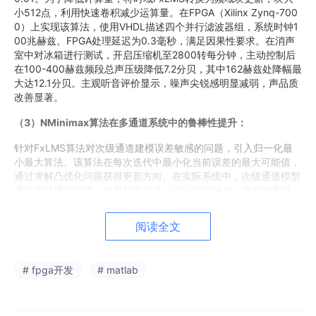
小512点，利用快速卷积减少运算量。在FPGA（Xilinx Zynq-700
0）上实现该算法，使用VHDL描述四个并行滤波器组，系统时钟1
00兆赫兹。FPGA处理延迟为0.3毫秒，满足因果性要求。在消声
室中对冰箱进行测试，开启压缩机至2800转每分钟，主动控制后
在100-400赫兹频段总声压级降低7.2分贝，其中162赫兹处降幅最
大达12.1分贝。主观听音评价显示，噪声尖锐感明显减弱，声品质
改善显著。
（3）NMinimax算法在多通道系统中的鲁棒性提升：
针对FxLMS算法对次级通道建模误差敏感的问题，引入归一化最
小最大算法。该算法在每次迭代中最小化当前误差的最大可能值，
通过求解凸优化问题获得更新方向。在实际系统中，次级通道模型
通过离线辨识获得，使用扫频信号（20-2000赫兹）激励扬声器，
误差麦克风采集响应，辨识得到16阶FIR滤波器系数。由于温度和
老化的影响，实际次级通道会发生变化，设定建模误差范围为±1
阅读全文
5%。传统FxLMS在建模误差10%时算法开始发散，而NMinimax
算法在误差20%时仍保持稳定。NMinimax的更新公式包含一个调
节参数μ（取0.5）和鲁棒半径ρ（取0.1）。在FPGA中实现NMini
# fpga开发
# matlab
max需要求解二次规划，采用梯度投影法近似，每步更新增加约3
0%的计算量，但换来了更好的鲁棒性。长期运行测试（连续7天）
表明，NMinimax控制的降噪量波动小于1.5分贝，而FxLMS的降