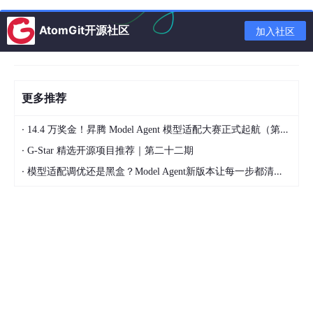
噪量衰减达到3.8分贝。
AtomGit开源社区
加入社区
import
 numpy 
as
from
 scipy.signal 
import
 lfilter, firwin

更多推荐
class
MultiChannelFxLMS
:

def
__init__
(
self, filter_len=
128
, mu=
0.01
, num
·
14.4 万奖金！昇腾 Model Agent 模型适配大赛正式起航（第二季）
        self.L = filter_len

        self.mu = mu

·
G-Star 精选开源项目推荐｜第二十二期
        self.N = num_channels

·
模型适配调优还是黑盒？Model Agent新版本让每一步都清晰可见
        self.w = np.zeros((self.N, self.L))  
# 每
        self.S_hat = firwin(
32
, 
0.3
)  
# 模拟次级通道
        self.x_buf = np.zeros((self.N, self.L))

def
update
(
self, ref_signals, error
):

# ref_signals: (N, ) 当前时刻参考信号
for
 ch 
in
range
(self.N):

            self.x_buf[ch, 
1
:] = self.x_buf[ch, :-
1
            self.x_buf[ch, 
0
] = ref_signals[ch]
