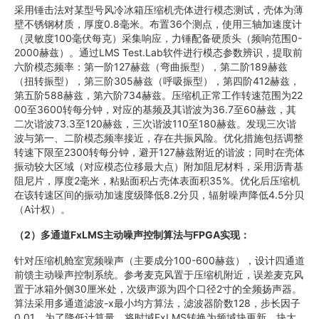
采用锤击法对某型号风冷冰箱压缩机壳体进行模态测试，壳体为薄
壁不锈钢材质，厚度0.8毫米。布置36个测点，使用三轴加速度计
（灵敏度100毫伏每克）采集响应，力锤配备硬质头（频响范围0-
2000赫兹）。通过LMS Test.Lab软件进行模态参数辨识，提取前
六阶模态频率：第一阶127赫兹（弯曲振型），第二阶189赫兹
（扭转振型），第三阶305赫兹（呼吸振型），第四阶412赫兹，
第五阶588赫兹，第六阶734赫兹。压缩机正常工作转速范围为22
00至3600转每分钟，对应的基频及其谐波为36.7至60赫兹，其
二次谐波73.3至120赫兹，三次谐波110至180赫兹。发现三次谐
波与第一、二阶模态频率接近，存在共振风险。优化措施包括调整
转速下限至2300转每分钟，避开127赫兹附近的谐波；同时在壳体
振动较大区域（对应模态位移最大点）附加阻尼材料，采用沥青基
阻尼片，厚度2毫米，粘贴面积占壳体表面积35%。优化后压缩机
在该转速区间的振动加速度级降低8.2分贝，辐射噪声降低4.5分贝
（A计权）。
（2）多通道FxLMS主动噪声控制算法与FPGA实现：
针对压缩机舱室宽频噪声（主要成分100-600赫兹），设计四通道
前馈主动噪声控制系统。参考麦克风置于压缩机附近，误差麦克风
置于冰箱外侧30厘米处，次级声源为四个口径2寸的全频扬声器。
算法采用多通道滤波-x最小均方算法，滤波器阶数128，步长因子
0.01。为了降低计算量，将时域FxLMS转换为频域块更新，块大