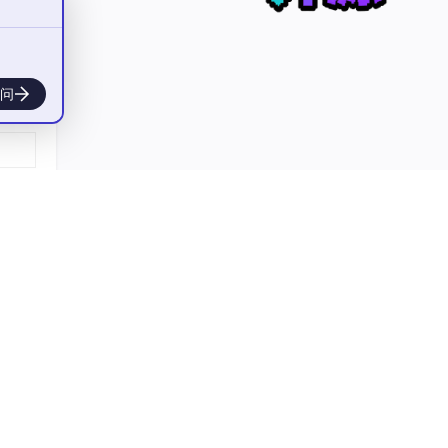
、动
问
、顺
静态