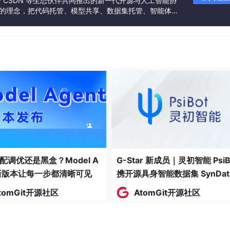
联合 CSDN 等生态伙伴共同推出的新一代开源与人工智能协
体组装的专业建模思路。我将机械臂拆解为底座、固定支架、旋
”的理念，把代码托管、模型共享、数据集托管、智能体开
立结构，逐个进行精准建模。每一个部件我都严格调整尺寸、优
发者提供从开发、训练到部署的一站式体验。
工业机械臂的外观与结构逻辑。
调整每一处关节的衔接位置，预留合理的活动空间，保证后期动
，我解决了模型穿插、结构错位、比例不协调等诸多问题，极大
“结构化、精细化建模”，明白了工业建模严谨、标准、精准的核
配调优还是黑盒？Model A
G-Star 新成员｜灵初智能 PsiB
t新版本让每一步都清晰可见
携开源具身智能数据集 SynDat
入驻 AtomGit
tomGit开源社区
AtomGit开源社区