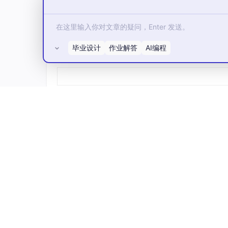
高度协同联动效果。
以前我只会做简单的模型摆放，通过这次学习，
画逻辑的核心原理，动画制作能力实现了质的提
毕业设计
作业解答
AI编程
所有评论(0)
五、货物运输动画完善整体流水线效果
为了让整套流水线作品更加完整、真实、具备工
我通过调整运输车辆的行驶路径、移动速度、启
利完成货物搬运动作。这一部分内容，成功串联
模型彻底变成完整、流畅、真实的智能工厂生产
整体画面从静态展示、单体设备展示，再到联动