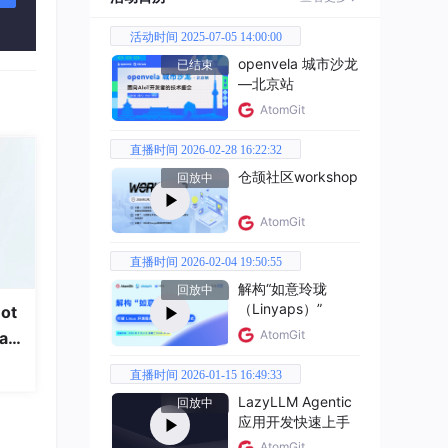
转关
化模
活动时间 2025-07-05 14:00:00
openvela 城市沙龙
已结束
—北京站
画能
AtomGit
提升
直播时间 2026-02-28 16:22:32
仓颉社区workshop
回放中
心要
AtomGit
直播时间 2026-02-04 19:50:55
解构“如意玲珑
回放中
（Linyaps）”
ot
AtomGit
a
直播时间 2026-01-15 16:49:33
LazyLLM Agentic
回放中
应用开发快速上手
AtomGit