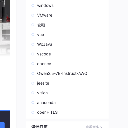
windows
VMware
仓颉
vue
WxJava
vscode
opencv
Qwen2.5-7B-Instruct-AWQ
jeesite
vision
anaconda
杂、
openHiTLS
活动日历
查看更多