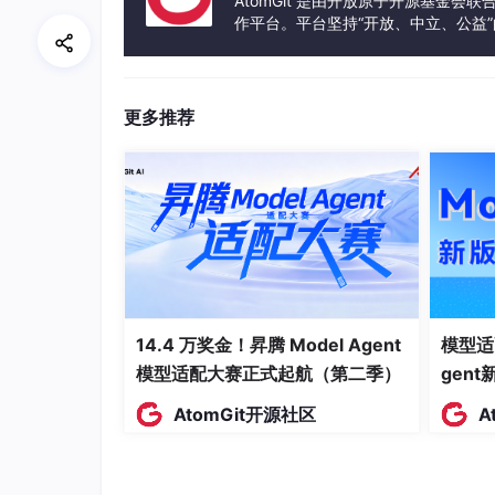
AtomGit 是由开放原子开源基金会
在制作过程中，我采用拆分部件、逐一建模、整
作平台。平台坚持“开放、中立、公益
节、大臂、小臂、连接轴、末端执行器等多个独
发体验和算力服务整合在一起，为开
型结构、修正布线问题，保证零件造型贴合真实
单个零件完成后，我再进行整体拼接组装，细致
更多推荐
够正常转动、伸缩、摆动。在反复调整的过程中
了自己精细化建模的耐心与能力。
这次机械臂建模，让我真正从“简单建模”过渡到
求。
14.4 万奖金！昇腾 Model Agent
模型适
模型适配大赛正式起航（第二季）
gen
AtomGit开源社区
A