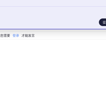
我真正掌握了三维动态制作逻辑，理解了关键帧控制运动、节奏
升。
提
您需要
登录
才能发言
业生产氛围，我最后完成了运输车货物搬运动画的制作。
停节奏，模拟真实工厂流水线的货物转运流程，让车辆平稳运输
起车间场景、机械臂作业、物流转运的整套自动化生产流程，让
动画。
作业、完整流水线运行，层层递进，展示效果完整且专业。