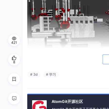
421
8
# 3d
# 学习
三、智能机械臂精细化建模难点突破
如果说车间建模是基础，那么智能机械臂建模就
零件细碎、关节层次多，无法通过简单整体建模
AtomGit开源社区