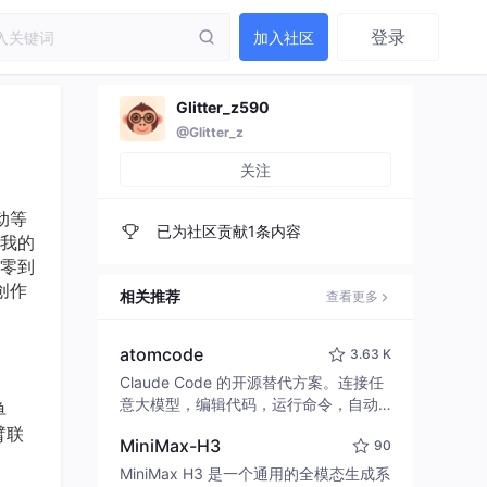
登录
加入社区
Glitter_z590
@Glitter_z
关注
动等
已为社区贡献1条内容
我的
零到
创作
相关推荐
查看更多
atomcode
3.63 K
Claude Code 的开源替代方案。连接任
意大模型，编辑代码，运行命令，自动
单
验证 — 全自动执行。用 Rust 构建，极
臂联
MiniMax-H3
90
致性能。 ｜ An open-source alternativ
e to Claude Code. Connect any LLM,
MiniMax H3 是一个通用的全模态生成系