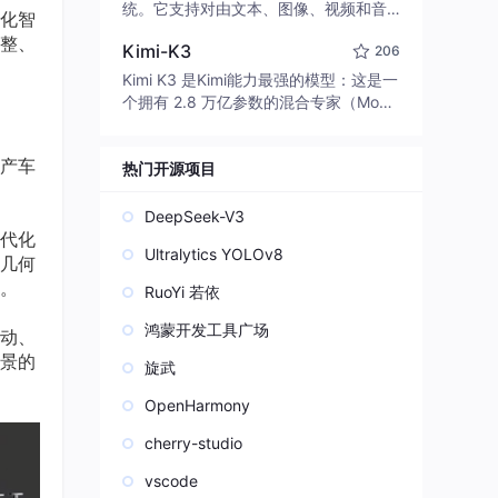
edit code, run commands, and verify
统。它支持对由文本、图像、视频和音
化智
changes — autonomously. Built in Rus
频组成的多模态上下文进行统一理解，
整、
t for speed. Get Started
Kimi-K3
206
并能生成分辨率高达 2K、时长可达 15
秒的带原生立体声音频的视频。得益于
Kimi K3 是Kimi能力最强的模型：这是一
面向任务泛化的系统设计，H3 在预训练
个拥有 2.8 万亿参数的混合专家（Mo
阶段就已具备广泛的多模态上下文理解
E）模型，具备原生视觉理解能力，并支
与生成能力，能够出色地执行复杂的多
持 100 万 token 的上下文窗口。
产车
模态指令。
热门开源项目
DeepSeek-V3
代化
Ultralytics YOLOv8
几何
。
RuoYi 若依
鸿蒙开发工具广场
动、
景的
旋武
OpenHarmony
cherry-studio
vscode