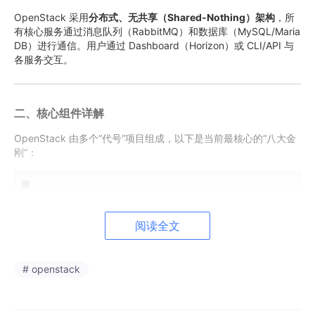
OpenStack 采用
分布式、无共享（Shared-Nothing）架构
，所
有核心服务通过消息队列（RabbitMQ）和数据库（MySQL/Maria
DB）进行通信。用户通过 Dashboard（Horizon）或 CLI/API 与
各服务交互。
二、核心组件详解
OpenStack 由多个“代号”项目组成，以下是当前最核心的“八大金
刚”：
服
务
代号
功能描述
名
阅读全文
称
核心大脑
。负责管理虚拟机（VM）和裸金属服务
计
Nov
# openstack
器的生命周期（创建、启动、停止、删除）。支
算
a
持多种虚拟化技术（KVM,
VMware
, Xen）。