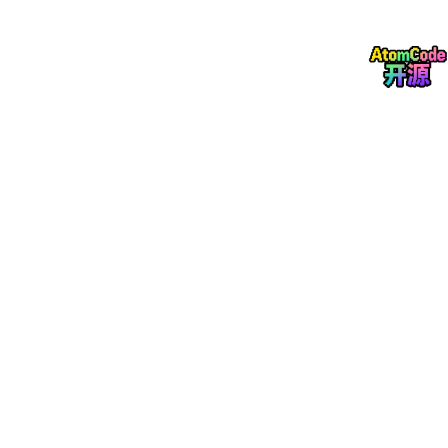
问 (类似 AWS S3)
储
仪
表
Das
UI界面
Horizon
给管理员和用户提供一个基于 We
盘/
hbo
b的可视化管理界面调用后台API操作所有资源面
UI
ard
板展示使用情况监控告警信息
界
面
Orc
hest
基于
YAML/HOT
模板自动化部署云应用基础设施
编
ratio
一键创建一组关联的资源 (VM网络卷)实现“基础
排
nHe
设施即代码”
at
注：Swift为可选组件，若使用Ceph则通常替代Swift；
Horizon是管理工具；Heat是高级编排工具