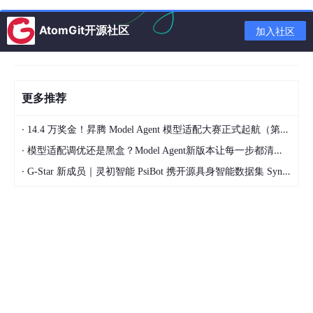
镜
虚拟机模板仓库
。负责存储和检索虚拟机磁盘镜
像
Glan
像（如 ISO, QCOW2, RAW）。是 Nova 创建实
AtomGit开源社区
加入社区
服
ce
例时的源头。
务
身
统一认证与授权中心
。管理所有用户、租户/项
份
Keys
更多推荐
目、角色和服务目录。所有组件间的通信都必须
认
tone
经过 Keystone 验证。
证
·
14.4 万奖金！昇腾 Model Agent 模型适配大赛正式起航（第二季）
网
·
模型适配调优还是黑盒？Model Agent新版本让每一步都清晰可见
网络抽象层
。提供虚拟网络功能：子网、路由
络
Neut
·
器、防火墙（FWaaS）、负载均衡（LBaaS）、
G-Star 新成员｜灵初智能 PsiBot 携开源具身智能数据集 SynData 入驻 AtomGit
服
ron
VPN等。支持 SDN控制器集成。
务
块
持久化虚拟硬盘管理
。为虚拟机提供可挂载/卸载
Cind
存
的块存储设备（类似 AWS EBS）。支持多种后端
er
储
存储技术 (LVM, Ceph, NFS)。
对
(可选) RESTful对象存储系统，用于存储非结构
象
Swif
化数据 (图片、视频备份等)，通过 HTTP API访
存
t