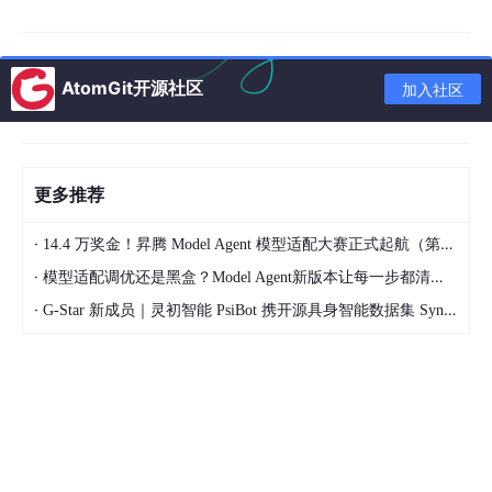
实时异常分析
SCADA 控制接口
AtomGit开源社区
加入社区
长时间稳定运行
物流机器人需要：
激光雷达
更多推荐
深度摄像头
·
14.4 万奖金！昇腾 Model Agent 模型适配大赛正式起航（第二季）
IMU
·
模型适配调优还是黑盒？Model Agent新版本让每一步都清晰可见
多传感器融合
·
G-Star 新成员｜灵初智能 PsiBot 携开源具身智能数据集 SynData 入驻 AtomGit
实时导航
零售视频分析又需要：
多摄像头同步
本地视频推理