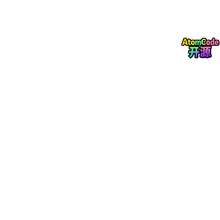
客流分析
库存管理
结果就是每个项目几乎都在重新做一次硬件系统。
重新设计：
主板
IO
电源
散热
接口
软件适配
最后导致：
开发周期极长
成本失控