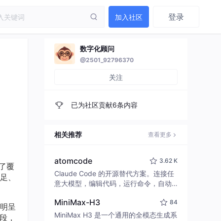
登录
加入社区
数字化顾问
@2501_92796370
）
关注
已为社区贡献6条内容
相关推荐
查看更多
atomcode
3.62 K
建了覆
Claude Code 的开源替代方案。连接任
足、
意大模型，编辑代码，运行命令，自动
验证 — 全自动执行。用 Rust 构建，极
MiniMax-H3
84
致性能。 ｜ An open-source alternativ
明呈
e to Claude Code. Connect any LLM,
MiniMax H3 是一个通用的全模态生成系
阶段，