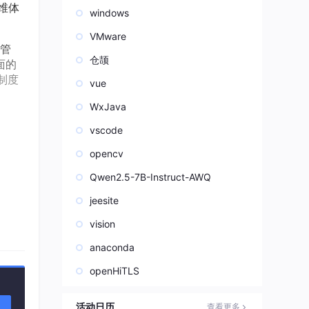
维体
windows
VMware
管
仓颉
面的
制度
vue
WxJava
vscode
opencv
Qwen2.5-7B-Instruct-AWQ
jeesite
vision
anaconda
openHiTLS
活动日历
查看更多