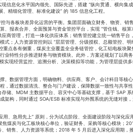
实现信息化水平国内领先、国际先进，搭建 “纵向贯通、横向集成”
、精细化管理、标准化建设” 的 185 信息化工程。
一管控与各板块差异化运营的平衡。集团层面确立财务、物资、销
算、报表合并、全面预算与资金管控平台，实现 “管住钱、核算
供应商管理，打造一体化供应体系；销售管控建立统一销售平台
模式；人力资源管控则以 “层层管理、分级授权、总额管控、明
管控重点各有侧重，煤炭主业覆盖全业务链管控，化工铝电板块聚
行业特性分步推进财务与物资模块。此外，方案还规划了以商务
建模实现经营监控、追溯分析、决策模拟等功能，为管理层提供多
撑。数据管理方面，明确物料、供应商、客户、会计科目等核心
程，通过数据清洗、整合与门户建设，保障数据一致性与共享性
台存储、MDM 主数据平台、容灾中心等基础支撑，基于 SAP 系
架构，同时通过 SOA/ESB 标准实现与外围系统的无缝对接
应用、急用先上” 原则，分为试点阶段、全面建设阶段与深化应
为试点期，聚焦煤炭与化工板块核心单位，验证财务、采购等核心模块；201
块财务、销售、人力资源等系统；2018 年 5 月后进入深化应用期，