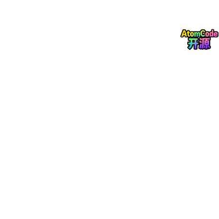
3.2.1
工具推荐与操作流程
核心工具：If
c
OpenShell（解析IFC文件）+ Blender（模型优
化与导出GLTF），均为开源免费工具，适配Windows、Mac、Lin
ux系统。
安装工具：分别下载IfcOpenShell（支持IFC文件解
析）和Blender（3D模型编辑与导出），完成安装后
启动；
导入IFC文件：打开Blender，通过“文件→导入→IF
C”，选择目标IFC文件，导入时勾选“保留层级结构”
“保留材质”，确保语义信息不丢失；
模型优化（可选）：删除冗余构件、简化几何细节
（通过Blender“修改器→简化”功能），优化材质贴
图，降低模型体积；
导出GLTF：点击“文件→导出→GLTF 2.0”，在导出
设置中选择“嵌入纹理”“保留节点层级”，点击“导
出”，完成转换。