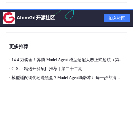
定），转换完成后点击“下载”，获取GLTF文件；
下载完成后，可通过Three.js、Blender等工具预览
AtomGit开源社区
加入社区
模型，验证几何完整性与语义信息保留情况。
3.1.2
优势与注意事项
更多推荐
优势：免安装、零成本、操作简单，支持批量转换，
自动优化模型几何数据，保留核心语义信息，适配大
·
14.4 万奖金！昇腾 Model Agent 模型适配大赛正式起航（第二季）
多数IFC版本（IFC2x3、IFC4）；
·
G-Star 精选开源项目推荐｜第二十二期
注意事项：网络不稳定可能导致转换中断，建议在网
·
模型适配调优还是黑盒？Model Agent新版本让每一步都清晰可见
络良好环境下操作；超大文件（超过100MB）可拆分
后上传，避免转换超时。
3.2
离线转换（专业级，适合高精度需求）
针对高精度、复杂IFC模型（如大型BIM工程模型），推荐使用离
线工具转换，可自定义转换参数，精准控制模型精度与语义信息保
留，适合技术人员深度使用。