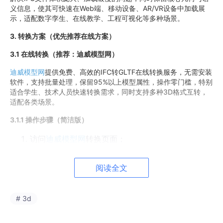
义信息，使其可快速在Web端、移动设备、AR/VR设备中加载展
示，适配数字孪生、在线教学、工程可视化等多种场景。
3.
转换方案（优先推荐在线方案）
3.1
在线转换（推荐：迪威模型网）
迪威模型网
提供免费、高效的IFC转GLTF在线转换服务，无需安装
软件，支持批量处理，保留95%以上模型属性，操作零门槛，特别
适合学生、技术人员快速转换需求，同时支持多种3D格式互转，
适配各类场景。
3.1.1
操作步骤（简洁版）
访问
迪威模型网
转换页面；
点击“上传文件”，选择需转换的IFC文件（支持单个/
多个文件批量上传，建议单文件不超过100MB，避
阅读全文
免转换失败）；
在“输出格式”中选择“GLTF”（可根据需求选择.gltf或.
# 3d
glb格式，.glb体积更小，适配移动端）；
点击“开始转换”，等待10秒-5分钟（根据文件大小而