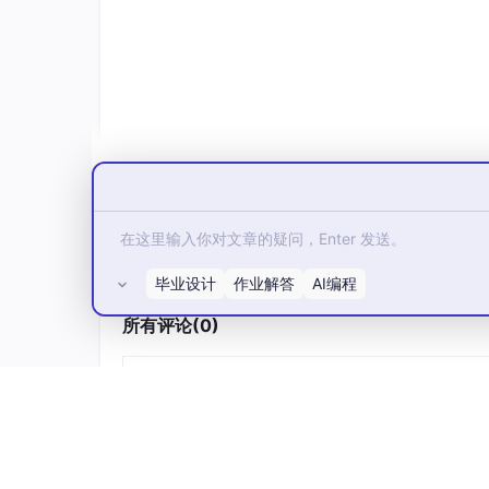
专注于创作，文希将成为您在专著撰写路上的得
3、构建严谨的论证逻辑，保障内容的权威性
文希AI写作致力于满足学术著作“论证逻辑层
成过程中，论证从浅入深、从表面到深层的细致
问题提出→多维度分析→解决方案构建→效果验
论基础部分引用权威文献，以巩固论证的根基；
接下来，通过定性和定量分析，融入实际案例及
性，最后通过实验数据或真实案例来验证效果。例
技术，始于城市治理理论及AI技术的适配性（
然后分析在算法优化、数据整合及协同机制三个
构建方案（解决方案），并通过试点城市的运行
毕业设计
作业解答
AI编程
服力的论证过程。在2026年，运用文希AI写作
所有评论(0)
键所在。
4、精准界定核心概念，助力论文写作新高度
在2026年，针对专著中“核心概念界定清晰、
块。此模块能够在绪论部分自动生成与核心概念
理解。该工具依据研究主题与学科特点，准确识
的学术定义，还深入阐释其特征与适用范围。对于