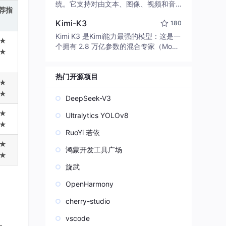
edit code, run commands, and verify
统。它支持对由文本、图像、视频和音
荐指
changes — autonomously. Built in Rus
频组成的多模态上下文进行统一理解，
t for speed. Get Started
Kimi-K3
180
并能生成分辨率高达 2K、时长可达 15
秒的带原生立体声音频的视频。得益于
Kimi K3 是Kimi能力最强的模型：这是一
★
面向任务泛化的系统设计，H3 在预训练
个拥有 2.8 万亿参数的混合专家（Mo
★
阶段就已具备广泛的多模态上下文理解
E）模型，具备原生视觉理解能力，并支
与生成能力，能够出色地执行复杂的多
持 100 万 token 的上下文窗口。
模态指令。
热门开源项目
★
★
DeepSeek-V3
★
Ultralytics YOLOv8
★
RuoYi 若依
★
鸿蒙开发工具广场
★
旋武
OpenHarmony
cherry-studio
vscode