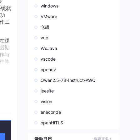
多
windows
系统就
功
VMware
作工
仓颉
vue
在课
后期
WxJava
作与
vscode
种体
opencv
Qwen2.5-7B-Instruct-AWQ
jeesite
vision
anaconda
openHiTLS
活动日历
查看更多