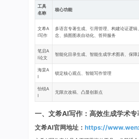
工具
核心功能
名称
文希A
多语言专著生成、引用管理、构建论证逻辑
I写作
念、插图图表自动化、答辩服务
笔启A
智能化目录生成、智能生成学术图表、保障
I论文
海棠A
锁定核心观点、智能写作管理
I
怡锐A
无限次改稿、凸显创新点
I
一、文希AI写作：高效生成学术专
文希AI官网地址：
https://www.wenx