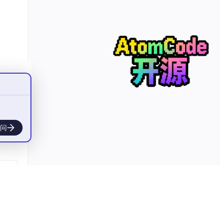
容生
核心
配。理
性。
行
AI
），
统”
有说
问
力的关
析模
准确
精准
见”与