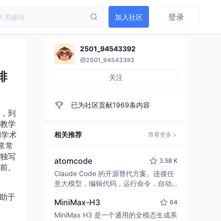
登录
加入社区
2501_94543392
@2501_94543392
排
关注
已为社区贡献1969条内容
，到
教学
到学术
相关推荐
查看更多
常常
独写
atomcode
3.58 K
前。
Claude Code 的开源替代方案。连接任
意大模型，编辑代码，运行命令，自动
验证 — 全自动执行。用 Rust 构建，极
助于
MiniMax-H3
64
致性能。 ｜ An open-source alternativ
e to Claude Code. Connect any LLM,
MiniMax H3 是一个通用的全模态生成系