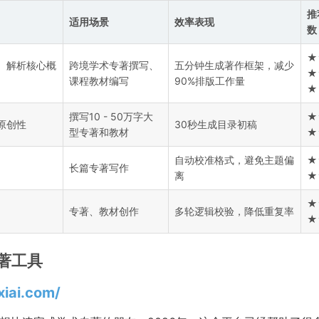
推
适用场景
效率表现
数
★
、解析核心概
跨境学术专著撰写、
五分钟生成著作框架，减少
★
课程教材编写
90%排版工作量
★
撰写10 - 50万字大
★
原创性
30秒生成目录初稿
型专著和教材
★
自动校准格式，避免主题偏
★
长篇专著写作
离
★
★
专著、教材创作
多轮逻辑校验，降低重复率
★
著工具
iai.com/