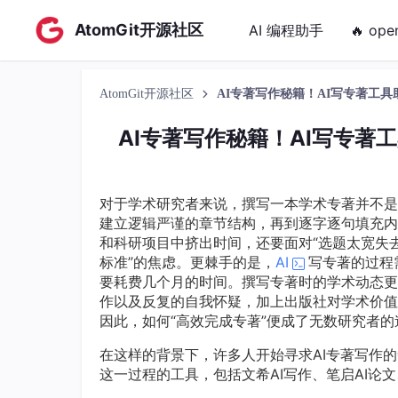
AtomGit开源社区
AI 编程助手
🔥 ope
AtomGit开源社区
AI专著写作秘籍！AI写专著工
AI专著写作秘籍！AI写专著
对于学术研究者来说，撰写一本学术专著并不是
建立逻辑严谨的章节结构，再到逐字逐句填充内
和科研项目中挤出时间，还要面对“选题太宽失
标准”的焦虑。更棘手的是，
AI
写专著的过程
要耗费几个月的时间。撰写专著时的学术动态更
作以及反复的自我怀疑，加上出版社对学术价值
因此，如何“高效完成专著”便成了无数研究者的
在这样的背景下，许多人开始寻求AI专著写作
这一过程的工具，包括文希AI写作、笔启AI论文