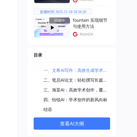
会严
14
直播时间 2025-11-18 18:56:26
fountain 实现细节
回放中
稿，
与使用方法
现多
AtomGit
。这
作变
目录
一、文希AI写作：高效生成学术专著工具
学术
二、笔启AI论文：轻松撰写长篇学术专著的利器
参考文
题、
三、海棠AI：高效学术创作，覆盖全过程
四、怡锐AI：学术创作的新风向标
版样
结语
为轻
。
查看AI大纲
程。