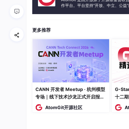
作平台。平台坚持“开放、中立、公益
发体验和算力服务整合在一起，为开
更多推荐
CANN 开发者 Meetup · 杭州模型
G-S
功能介绍
专场｜线下技术沙龙正式开启报
十二期
名！
1、实现多国学术沟通的智能专著写作新方法
AtomGit开源社区
A
文希AI写作专注于“跨境传播、国际投稿”的
文、日文、德文、法文等八种主要语言，便于学