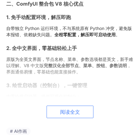
二、ComfyUI 整合包 V8 核心优点
1. 免手动配置环境，解压即跑
自带独立 Python 运行环境，不与系统原有 Python 冲突，避免版
本报错、依赖缺失问题。
全程零配置，解压即可启动使用
。
2. 全中文界面，零基础轻松上手
原版为全英文界面，节点名称、菜单、参数选项都是英文，新手难
以理解。V8 中文版
完整汉化全部节点、菜单、按钮、参数说明
，
界面通俗易懂，零基础也能直接操作。
3. 绘世启动器（控制台），一键管理
内置绘世启动器，提供可视化控制台：
一键安装 / 卸载 / 更新插件
阅读全文
快速切换不同 AI 绘画模型
一键调整显存占用模式
# AI作画
实时查看运行日志、排查报错插件管理、模型切换、