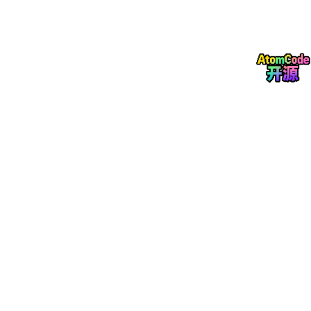
UI
工作流支
强（可完整复
有限
强
持
用）
新模型支
滞后
快（支持 Flux）
快
持
包体大小
较小
中等
较大
社区资源
丰富
丰富
较少
选择建议
：静态图选 WebUI；视频 / 批量 / 复杂工作流选
Comfy
UI V8
，干净、易用、教程多。
5. 功能全覆盖，一套工具搞定创作
AI 绘画：文生图、图生图、局部重绘、高清修复、细
节增强
AI 视频：图转视频、视频转绘、视频高清放大、帧插
值补帧