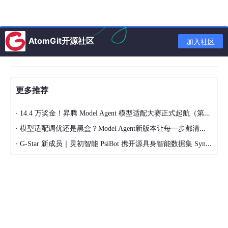
疑难解答全部可视化，省心高效。
4. 显卡适配广，低配也能运行
AtomGit开源社区
加入社区
全面兼容英伟达
30 / 40 / 50 系显卡
；支持
Windows、Ma
c
双平台
；
最低 3G 显存即可运行
，普通电脑也能流畅使用 AI 绘画
功能。
更多推荐
同类工具对比
·
14.4 万奖金！昇腾 Model Agent 模型适配大赛正式起航（第二季）
SD WebUI 整
ComfyUI V8 整
辣椒酱铁锅
对比项
·
模型适配调优还是黑盒？Model Agent新版本让每一步都清晰可见
合包
合包
炖包
·
G-Star 新成员｜灵初智能 PsiBot 携开源具身智能数据集 SynData 入驻 AtomGit
界面
表单点击
节点连线
节点连线
低（新手友
中等（有学习曲
上手难度
中等
好）
线）
最低显存
4G
3G
3G
接近 Comfy
出图速度
较慢
快 10%-20%