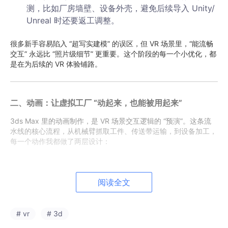
测，比如厂房墙壁、设备外壳，避免后续导入 Unity/
Unreal 时还要返工调整。
很多新手容易陷入 “超写实建模” 的误区，但 VR 场景里，“能流畅
交互” 永远比 “照片级细节” 更重要。这个阶段的每一个小优化，都
是在为后续的 VR 体验铺路。
二、动画：让虚拟工厂 “动起来，也能被用起来”
3ds Max 里的动画制作，是 VR 场景交互逻辑的 “预演”。这条流
水线的核心流程，从机械臂抓取工件、传送带运输，到设备加工，
每一个动作我都做了两层设计：
1. 关键帧动画：还原真实工业流程
一开始我也只会生硬地打关键帧，机械臂动起来像木偶，传送带和
阅读全文
工件也不同步。后来我用了这些方法，让动画更真实：
给机械臂做父子链接，让关节按顺序运动，再用曲线
# vr
# 3d
编辑器调整动作的加速、减速，还原工业机器人的运