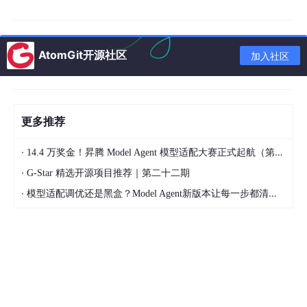
动轨迹。
给工件加上路径约束，让它沿着传送带自动移动，和
机械臂的抓取动作精准同步。
AtomGit开源社区
加入社区
给设备的开合门、指示灯做关键帧动画，加上这些细
节，整个工厂的 “真实感” 一下子就上来了。
更多推荐
2. 动画烘焙：为 VR 交互做准备
这是 VR 专业和普通动画最大的不同。在 3ds Max 里，我会把机
·
14.4 万奖金！昇腾 Model Agent 模型适配大赛正式起航（第二季）
械臂、传送带的动画烘焙成关键帧序列，再导出为 FBX 格式。这
·
G-Star 精选开源项目推荐｜第二十二期
样导入 VR 引擎后，既可以直接播放动画视频，也可以把动画片段
拆解，做成 VR 里的交互触发效果 —— 比如用户按下按钮，机械
·
模型适配调优还是黑盒？Model Agent新版本让每一步都清晰可见
臂就开始执行抓取流程。
当我第一次在 VR 里，戴上头盔看到自己做的流水线在眼前缓缓运
转，甚至可以伸手 “触碰” 传送带上的工件时，那种从 “二维动画”
到 “三维交互” 的震撼感，是普通动画完全给不了的。