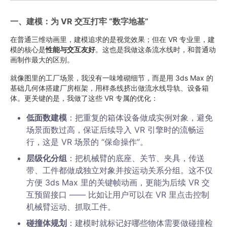
一、建模：为 VR 交互打牢 “数字地基”
在普通三维动画里，建模追求的是视觉效果；但在 VR 专业里，建
模的核心是
性能与交互友好
。这也是我做这条流水线时，和普通动
画制作最大的区别。
就像图里的工厂场景，我没有一味堆砌细节，而是用 3ds Max 的
基础几何体搭建厂房框架，用样条线挤出做流水线导轨、设备箱
体。更关键的是，我做了这些 VR 专属的优化：
低面数建模
：把重复的箱体设备做成实例对象，避免
场景面数过高，保证后续导入 VR 引擎时的流畅运
行，这是 VR 场景的 “保命操作”。
层级化分组
：把机械臂的底座、关节、夹具，传送
带、工件都做成独立对象并按运动关系分组。这不仅
方便 3ds Max 里的关键帧动画，更能为后续 VR 交
互预留接口 —— 比如让用户可以在 VR 里点击控制
机械臂运动、抓取工件。
碰撞体规划
：建模时就标记好哪些物体需要做碰撞检