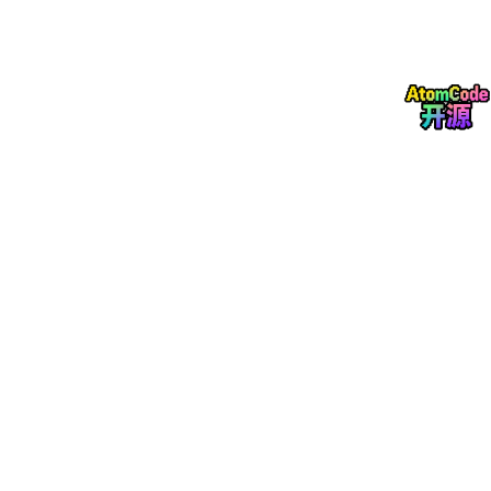
三、踩坑复盘：VR 场景制作的新手必修课
制作这条流水线的过程中，我踩了不少 VR 场景特有的坑，也总结
了几条实用经验：
别忽视面数控制
：一开始我给墙壁加了复杂的纹理和
高面数细节，结果导入引擎后直接卡顿。后来我换成
基础材质和低面数模型，才保证了 VR 里的帧率稳
定。
动画层级一定要清晰
：如果建模时不做好分组和层