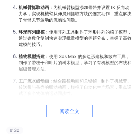
机械臂抓取动画
：为机械臂模型添加骨骼并设置 IK 反向动
力学，实现机械臂从伸展到抓取方块的连贯动作，重点解决
了骨骼关节运动的流畅性问题。
环形阵列建模
：使用阵列工具制作了环形排列的椅子模型，
通过参数化复制快速实现批量模型的等距分布，掌握了高效
建模的技巧。
植物模型搭建
：使用 3ds Max 的多边形建模和散布工具，
制作了带枝干和叶片的树木模型，学习了有机模型的布线和
层级管理方法。
工厂流水线动画
：结合路径动画和关键帧，制作了机械臂、
传送带与茶壶的联动动画，模拟了自动化生产场景，重点调
试了多个物体的运动同步性。
阅读全文
# 3d