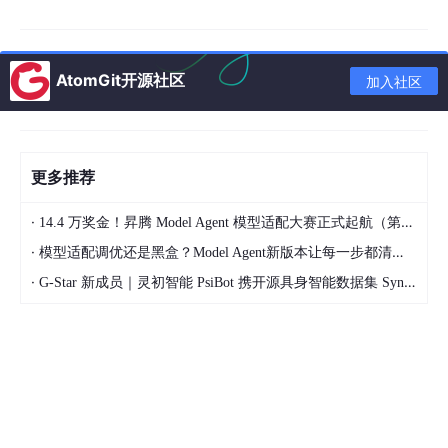
AtomGit开源社区
加入社区
三、制作流程与核心技术实现
更多推荐
（一）前期准备：从创意到规划
·
14.4 万奖金！昇腾 Model Agent 模型适配大赛正式起航（第二季）
三维动画制作的第一步，不是直接打开软件建模，而是完成清晰的
·
模型适配调优还是黑盒？Model Agent新版本让每一步都清晰可见
项目规划。
·
G-Star 新成员｜灵初智能 PsiBot 携开源具身智能数据集 SynData 入驻 AtomGit
需求拆解
：课程要求我们覆盖课程全部核心知识点，
因此我将项目拆解为 “建模、绑定、动画、渲染” 四
大模块，每个模块对应 1-2 个片段，确保每个知识
点都有实践落地。
参考收集
：针对直升机、机械臂、防空炮等模型，我
收集了大量真实的机械结构参考图，避免建模过程中