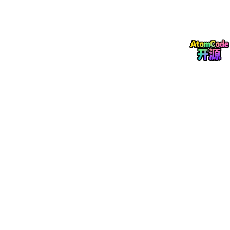
出现结构逻辑错误；同时参考了流水线、飞行动画的
镜头语言，确定了每个片段的镜头运动方式。
时间规划
：根据每个片段的难度，分配了制作时间：
基础建模占比 30%，骨骼绑定与动画调试占比 5
0%，渲染与后期占比 20%，确保项目在课程结束前
能完整交付。
（二）建模阶段：从基础几何体到完整模型
建模是三维动画的基础，模型的布线、拓扑直接影响后续的绑定和
动画效果，本次作业中我主要使用了三种建模方式：
基础几何体建模
：椅子、方块、传送带等简单模型，
通过修改标准几何体（长方体、圆柱体）的分段数，
添加编辑多边形修改器，调整顶点、边、面来塑造基
础形状，重点练习了多边形建模的基础操作，如挤
出、倒角、桥接等。
多边形细分建模
：直升机、机械臂、防空炮等机械模
型，采用了 “低模搭建 + 高模细化” 的流程，先通过