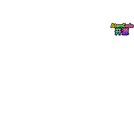
自动提升流程：
对每帧图像进行物体识别 + 实例分割
跨帧关联同一物体
重建3D凸包 → 拟合OBB
3.
场景图驱动的QA合成
对每个场景构造
场景图
（物体 + 属性 + 关系）
生成两类QA：
单视图QA
：带视觉锚点（标记图像）的空间关
系、比较、推理问题
多视图QA
：跨视图一致性、相机变换、重识别等
问题
显式控制任务类型，避免“空间短视”