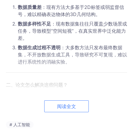
数据质量差
：现有方法大多基于2D标签或弱监督信
号，难以精确表达物体的3D几何结构。
数据多样性不足
：现有数据集往往只覆盖少数场景或
任务，导致模型“空间短视”，在真实世界中泛化能力
差。
数据生成过程不透明
：大多数方法只发布最终数据
集，不开放数据生成工具，导致研究不可复现，难以
进行系统性的消融实验。
二、论文怎么解决这些问题？
论文提出了一个
开源、可控、模块化的空间数据引擎——OpenSp
atial
，其核心设计包括：
阅读全文
1.
3D框为中心的数据表示
# 人工智能
使用
有向3D边界框
作为统一的空间表示。