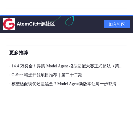
每个物体用一个OBB表示：中心坐标、边长、旋转角
度（Roll/Pitch/Yaw），定义在世界坐标系中。
这种表示方式：
AtomGit开源社区
加入社区
视角不变
：在不同视图中保持一致。
支持多种空间推理
：测量、关系、多视图一致性
等。
更多推荐
比点云更紧凑
，比2D标签更精确。
·
14.4 万奖金！昇腾 Model Agent 模型适配大赛正式起航（第二季）
2.
两条并行的数据标注路径
·
G-Star 精选开源项目推荐｜第二十二期
·
模式
方法
特点
模型适配调优还是黑盒？Model Agent新版本让每一步都清晰可见
人工标
遵循EmbodiedScan协
精度高，但成本高，难
注
议
以扩展
自动3D
使用Gemini + SAM +
可扩展到互联网视频、
提升
三维重建
开放场景