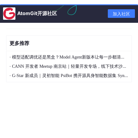
语
类 C 语法，
缩进定义块
类 C 语
法
MOV
AX
,
<?php
?>
（强制可读
法，复杂类
AtomGit开源社区
加入社区
风
5
性）
型系统
标签
格
）
编
解释执行
译/
解释执行（Z
编译为机器
汇编器翻译
更多推荐
（CPytho
解
end 引擎）
码
为机器码
n）
释
·
模型适配调优还是黑盒？Model Agent新版本让每一步都清晰可见
·
内
CANN 开发者 Meetup 南京站｜轻量开发专场，线下技术沙龙正式开启报名
存
自动垃圾回
自动垃圾回
手动/智能
直接内存地
·
G-Star 新成员｜灵初智能 PsiBot 携开源具身智能数据集 SynData 入驻 AtomGit
管
收
收
指针管理
址操作
理
三、性能对比
汇编
：性能最高，但开发效率最低。
C++
：接近硬件性能，可通过编译优化提升。