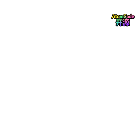
$$ \text{执行速度}：\text{汇编} \approx \text{C+
+} > \text{Python} \gg \text{PHP} $$
Python/PHP
：解释器开销较大，但在 I/O 密集型场
景（如 Web 请求）中可通过异步框架缓解。
四、典型代码片段对比
PHP：Web 请求处理
<?php
echo
"Hello, "
 . 
$_GET
[
'name'
]; 
// 输出 URL 参数
?>
Python：列表操作