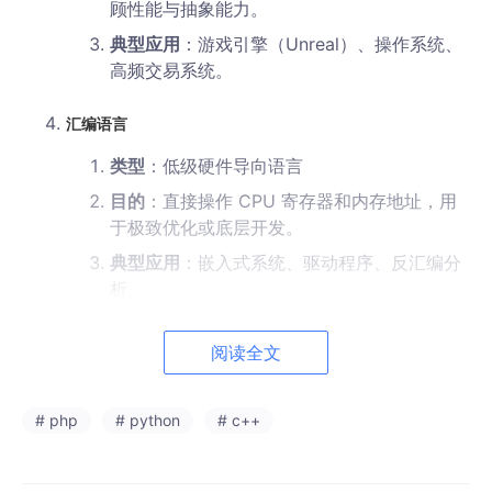
顾性能与抽象能力。
典型应用
：游戏引擎（Unreal）、操作系统、
高频交易系统。
汇编语言
类型
：低级硬件导向语言
目的
：直接操作 CPU 寄存器和内存地址，用
于极致优化或底层开发。
典型应用
：嵌入式系统、驱动程序、反汇编分
析。
阅读全文
二、语法与开发体验
# php
# python
# c++
特
PHP
Python
C++
汇编
性
助记符（如