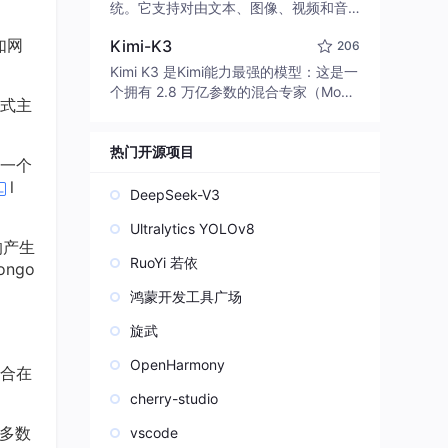
edit code, run commands, and verify
统。它支持对由文本、图像、视频和音
changes — autonomously. Built in Rus
频组成的多模态上下文进行统一理解，
如网
t for speed. Get Started
Kimi-K3
206
并能生成分辨率高达 2K、时长可达 15
秒的带原生立体声音频的视频。得益于
Kimi K3 是Kimi能力最强的模型：这是一
面向任务泛化的系统设计，H3 在预训练
个拥有 2.8 万亿参数的混合专家（Mo
式主
阶段就已具备广泛的多模态上下文理解
E）模型，具备原生视觉理解能力，并支
与生成能力，能够出色地执行复杂的多
持 100 万 token 的上下文窗口。
模态指令。
热门开源项目
一个
l
DeepSeek-V3
Ultralytics YOLOv8
的产生
RuoYi 若依
ngo
鸿蒙开发工具广场
旋武
OpenHarmony
合在
cherry-studio
大多数
vscode