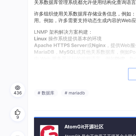
关系数据库管理系统都允许使用结构化查询语言
许多组织使用关系数据库存储业务信息，例如：
用。例如，许多需要支持动态生成内容的Web应用
LNMP 架构解决方案构建：
Linux
操作系统提供基本的环境
Apache HTTPS Server
或
Nginx
，提供Web
MariaDB
，
MySQL
或其他关系数据库，例如Pos
由 Web 服务器运行的编程语言，例如
PHP
，Py
数据库中的数据并使用它为用户动态构建网页
2.1 MariaDB 介绍
MariaDB数据库管理系统是MySQL数据库的
436
# 数据库
# mariadb
B数据库分支的可能原因之一是甲骨文公司收购了M
用分支的方式来避开这个风险
MariaDB数据库完全兼容MySQL数据库，包
9
MariaDB数据库管理系统可以包含多个databas
AtomGit开源社区
关系数据库的表采用二维表格来存储数据，类似于