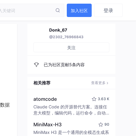
登录
加入社区
Donk_67
@2302_76966843
关注
已为社区贡献5条内容
相关推荐
查看更多
atomcode
3.63 K
数据
Claude Code 的开源替代方案。连接任
意大模型，编辑代码，运行命令，自动
验证 — 全自动执行。用 Rust 构建，极
MiniMax-H3
90
致性能。 ｜ An open-source alternativ
e to Claude Code. Connect any LLM,
MiniMax H3 是一个通用的全模态生成系