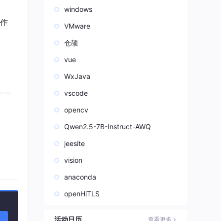
windows
作
VMware
仓颉
vue
WxJava
vscode
以更新
opencv
Qwen2.5-7B-Instruct-AWQ
jeesite
aD
社区采
vision
anaconda
openHiTLS
活动日历
查看更多