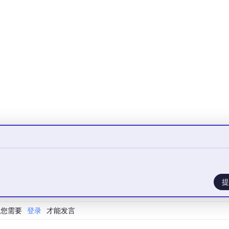
、数据写入）
afe 是父进程， mysqld 是它启动的子进程，可以通过以下命令直观
提
00
:
00
:
00
/bin/
sh 
/usr/
bin
/mysqld_safe --datadir=/
var
/lib
00
:
00
:
05
/usr/
libexec
/mysqld --basedir=/u
sr --datadir=
/v
您需要
登录
才能发言