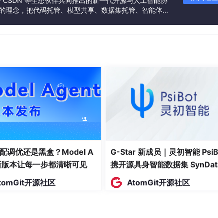
联合 CSDN 等生态伙伴共同推出的新一代开源与人工智能协
其包含的各种字段定义，每个字段描述了
”的理念，把代码托管、模型共享、数据集托管、智能体开
类型，定义它们的数据长度和其他属性
发者提供从开发、训练到部署的一站式体验。
-server
配调优还是黑盒？Model A
G-Star 新成员｜灵初智能 PsiB
 mariadb
t新版本让每一步都清晰可见
携开源具身智能数据集 SynDat
nt --add-service=mysql
入驻 AtomGit
tomGit开源社区
AtomGit开源社区