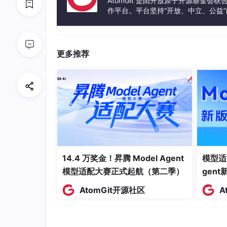
AtomGit 是由开放原子开源基金会
数据表中的每一列称为一个字段/属性，表是由
作平台。平台坚持“开放、中立、公益
它所含有的数据意义，为每个字段分配一个数据
发体验和算力服务整合在一起，为开
行和列的交叉位置表示某个属性值
部署 MariaDB
更多推荐
安装 MariaDB
# 安装服务端
[root
@server
 ~]
# yum install -y mariadb
# 安装客户端
[root
@client
 ~]
# yum install -y mariadb
# 启用并启动服务
14.4 万奖金！昇腾 Model Agent
模型适
[root
@server
 ~]
# systemctl enable --now
# 配置防火墙
模型适配大赛正式起航（第二季）
gen
[root
@server
 ~]
# firewall-cmd --permane
AtomGit开源社区
A
[root
@server
 ~]
# firewall-cmd --reload