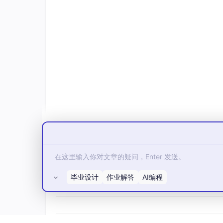
处理客户端的连接请求（比如 SQL 查询
管理内存、磁盘数据（表、索引、事务等）
执行 SQL 语句、维护数据一致性；
负责锁机制、事务处理、复制等核心功能
进程关系与验证方式
两者是
父进程 - 子进程
的关系： mysqld_s
证：
# 查看进程的父子关系
ps -ef | grep -E 
'mysqld_safe|mysqld'
# 或用 pstree 查看进程树（更直观）
pstree | grep mysqld

毕业设计
作业解答
AI编程
所有评论(0)
...........

root      
1234
1
0
10
:
00
 ?        
mysql     
1456
1234
0
10
:
00
 ?        