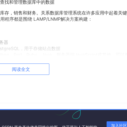
查找和管理数据库中的数据
库存，销售和财务。关系数据库管理系统在许多应用中起着关键
程序都是围绕 LAMP/LNMP解决方案构建：
服务器
tgreSQL，用于存储站点数据
thon，Perl，Ruby，Java，服务器端JavaScript或其他，可
阅读全文
一个分支，主要由开源社区维护，采用GPL授权许可。开发这个Mari
ySQL后，有将MySQL 闭源的潜在风险，因此MySQL开源
括API和命令行，使之能轻松的成为MySQL的代替品
e，每个database包涵多张表
Excle工作表。表中的一行即为一个元组，或称为一条记录
加入社区