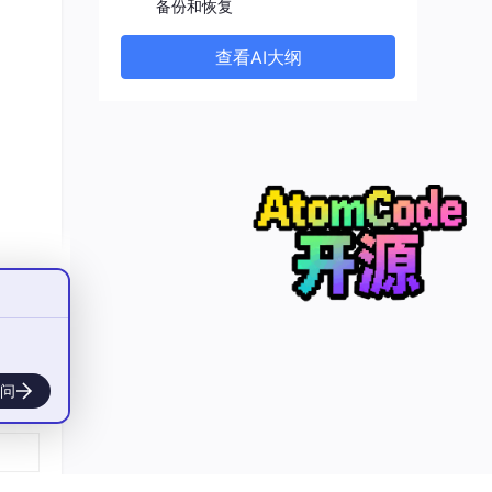
备份和恢复
查看AI大纲
验
问
/my
sql --socket=
/var/
lib
/mysql/my
sql.sock

ar/