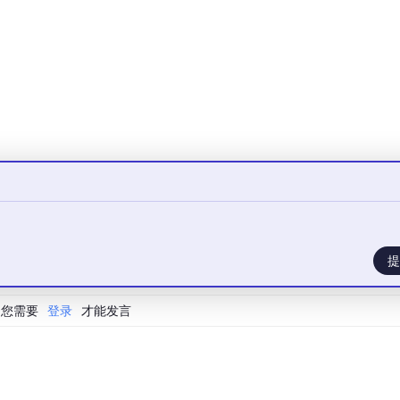
2位码片，处理增益约9dB，相当于在频域扩展了信号能量，对抗
结合了时间冗余（重传）和信息冗余（递增冗余），接收端合并多
低功耗节点（LPN）缓存消息，LPN醒来后一次性取走——这是时间
理）的结合。
场景选择合适的冗余维度。实时性要求高的场景（如视频流）多
传输）多用ARQ（时间冗余），而多径环境则用空间/频率冗余
提
击”
种处理复杂系统不确定性的通用方法论：
把大问题分解成相对独立
您需要
登录
才能发言
标准化接口交互，上层依赖下层提供的“更干净”服务
。
步。