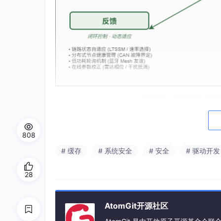
这篇文章不打算罗列知识点，而是用这十项技术
看到总结，还能找到每个技术应用这些模型的具
808
第一部分：四大思维模型与技术对
# 缓存
# 系统安全
# 安全
# 驱动开发
模型一：冗余——用“多余”对抗“无常”
28
冗余的核心思想很直接：
在多个维度上提供额外
并不是简单的重复，它有多种精妙的形态，每一
AtomGit开源社区