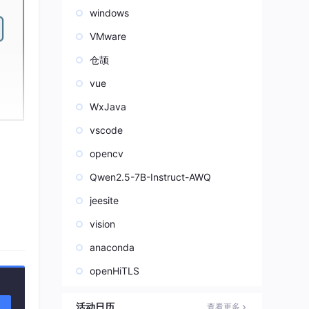
windows
VMware
仓颉
vue
WxJava
vscode
opencv
仅能
Qwen2.5-7B-Instruct-AWQ
jeesite
vision
anaconda
openHiTLS
冗余
活动日历
查看更多