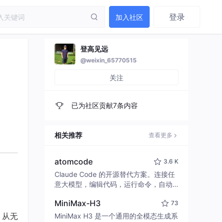
登录
加入社区
登高见远
@weixin_65770515
关注
已为社区贡献7条内容
相关推荐
查看更多
atomcode
3.6 K
Claude Code 的开源替代方案。连接任
意大模型，编辑代码，运行命令，自动
验证 — 全自动执行。用 Rust 构建，极
MiniMax-H3
73
致性能。 ｜ An open-source alternativ
e to Claude Code. Connect any LLM,
，从无
MiniMax H3 是一个通用的全模态生成系