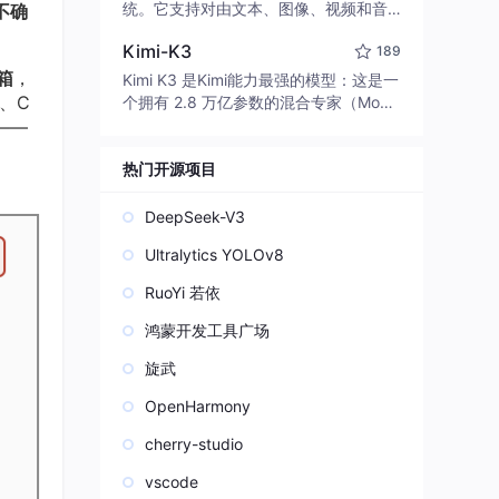
edit code, run commands, and verify
统。它支持对由文本、图像、视频和音
不确
changes — autonomously. Built in Rus
频组成的多模态上下文进行统一理解，
t for speed. Get Started
Kimi-K3
189
并能生成分辨率高达 2K、时长可达 15
秒的带原生立体声音频的视频。得益于
箱
，
Kimi K3 是Kimi能力最强的模型：这是一
面向任务泛化的系统设计，H3 在预训练
0、C
个拥有 2.8 万亿参数的混合专家（Mo
阶段就已具备广泛的多模态上下文理解
E）模型，具备原生视觉理解能力，并支
——
与生成能力，能够出色地执行复杂的多
持 100 万 token 的上下文窗口。
模态指令。
热门开源项目
DeepSeek-V3
Ultralytics YOLOv8
RuoYi 若依
鸿蒙开发工具广场
旋武
OpenHarmony
cherry-studio
vscode