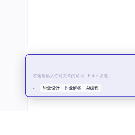
ZigBee
：DSSS扩频把4位符号映射为3
扰。
5. 混合冗余：HARQ与网络编码
Wi-Fi 802.11be
：正在标准化的HARQ
的软信息，解码成功率大幅提升。
蓝牙Mesh的友谊机制
：Friend节点为
（缓存等待）与空间冗余（Friend作为代
模型小结
：冗余无处不在，但优秀的系统会根据
C（信息冗余），可靠性要求高的场景（如文件
毕业设计
作业解答
AI编程
所有评论(0)
模型二：分层——复杂问题的“降维打
OSI七层模型不仅是网络协议的分层，更是一
次，每层专注于解决特定类型的噪声，层间通过
1. USB协议栈的分层检错
物理层
：NRZI编码 + 位填充，保证时钟同