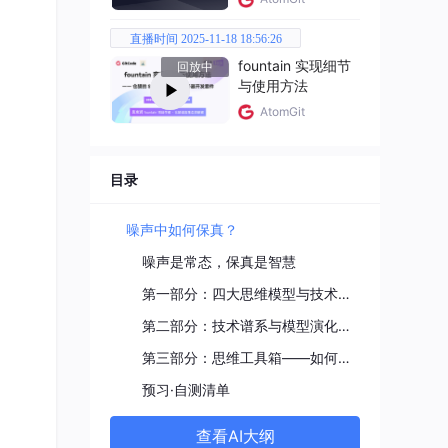
某种程
直播时间 2025-11-18 18:56:26
fountain 实现细节
回放中
与使用方法
AtomGit
+ 包
AC层
目录
HY实
噪声中如何保真？
O数
噪声是常态，保真是智慧
第一部分：四大思维模型与技术对应
第二部分：技术谱系与模型演化——从近场通信到雷达感知
第三部分：思维工具箱——如何用四大模型分析新系统
预习·自测清单
查看AI大纲