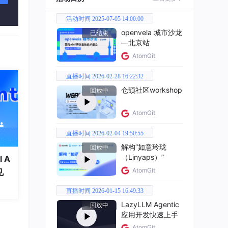
活动时间 2025-07-05 14:00:00
引入了
openvela 城市沙龙
已结束
—北京站
，但链
AtomGit
直播时间 2026-02-28 16:22:32
余和
仓颉社区workshop
回放中
AtomGit
直播时间 2026-02-04 19:50:55
解构“如意玲珑
回放中
（Linyaps）”
 A
，就
AtomGit
见
直播时间 2026-01-15 16:49:33
LazyLLM Agentic
回放中
应用开发快速上手
AtomGit