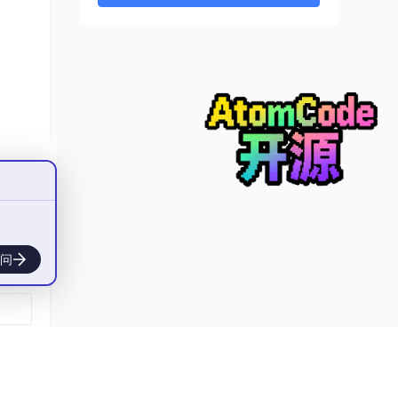
窄带干
次传输
冗余
用FE
。
问
的层