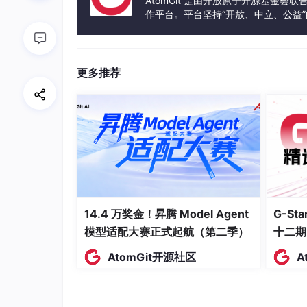
AtomGit 是由开放原子开源基金会
1. 时间冗余：错了就重传
作平台。平台坚持“开放、中立、公益
发体验和算力服务整合在一起，为开
USB 2.0/3.0
：批量传输采用ACK/NAK
重试计数和链路恢复状态机。
蓝牙
：经典蓝牙的SCO链路对时延敏感，但AC
更多推荐
路层仍然可以配置重传。
Wi-Fi
：802.11系列采用停止-等待ARQ和块
信息冗余融合在一起。
CAN
：发送节点检测到错误（如位错误、A
NFC
：点对点模式下，接收方发现CRC错误
2. 空间冗余：多条路径/多个副本
14.4 万奖金！昇腾 Model Agent
G-S
蓝牙Mesh
：采用管理式泛洪（managed
模型适配大赛正式起航（第二季）
十二期
能送达。节点维护消息缓存，避免重复转发
AtomGit开源社区
A
Wi-Fi MIMO
：多根天线同时发送同一数据
CAN
：双绞线差分信号本身就是一种空间