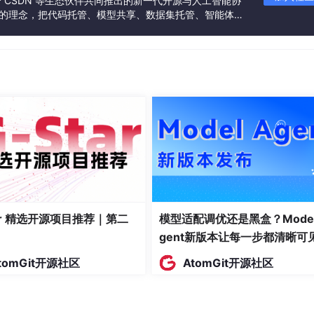
联合 CSDN 等生态伙伴共同推出的新一代开源与人工智能协
”的理念，把代码托管、模型共享、数据集托管、智能体开
发者提供从开发、训练到部署的一站式体验。
握手，发送端超时未收到确认即重传。USB 3.0的重放机制进一步
L链路仍采用ARQ；BLE 5.0的Coded PHY虽然以FEC为主
确认（Blo
c
k ACK），802.11be正在引入HARQ，把时间冗
CK错误）后自动重发，不需要显式请求。
就回复NACK，发起方重传（通常2~5次）。
tar 精选开源项目推荐｜第二
模型适配调优还是黑盒？Model
 flooding），消息通过多条路径到达目的地，只要至少一条成功
gent新版本让每一步都清晰可
。
tomGit开源社区
AtomGit开源社区
的多个空间流（空间分集），用来对抗多径衰落。
冗余——共模噪声被抵消，信号在两根线上同时传输。