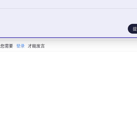
百度集团执行副总裁、百度智能云事业群总裁沈抖沈抖谈到，模型
AI 深度接入自己的业务流程。
提
大模型能力快速趋同，真正开始形成壁垒的，已经变成数据、流程
您需要
登录
才能发言
AI店长”。AI厂长通过视觉智能体巡检生产线、安全隐患与设备异常
议。很多过去依赖老师傅经验的事情，开始被AI系统化沉淀下来
成功支持了超过2000万辆L2级辅助驾驶新车交付，并与长安、
的异构算力集群，已经能够支持万卡级自动驾驶模型训练以及P
智能企业，市场份额超过第二、第三名总和。
“数据、模型、本体”三座大山种的前两座。数据层面，百度智能
身场景，支持大规模数据采集与标注。模型训练方面，依托百度
型VLA训练已实现超过70%的训练加速，世界模型推理时延降低近5