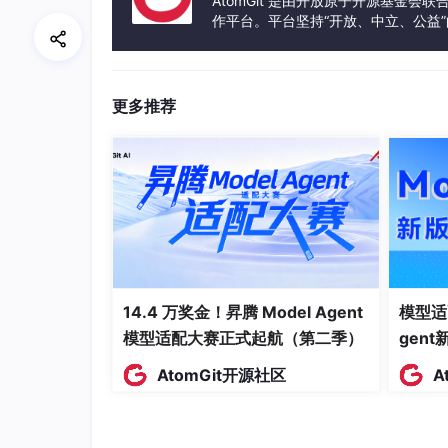
AtomGit 是由开放原子开源基金会
大家开始要求AI直接交付结果。例如自动生成
作平台。平台坚持“开放、中立、公益
作等等。AI 开始越来越深入真实工作流。
发体验和算力服务整合在一起，为开
李彦宏认为，AI不仅仅是模型，它是系统，更
更多推荐
围绕这一趋势，百度强调加强全战能力，实现“
体平台能力，希望围绕智能体重新构建底层基础
“底层基础设施，必须为智能体这个全新的主体
原生基础设施，实现芯云模体的全面进化！
会上，百度也展示了4天前发布的文心大模型5.
向继续优化，同时进一步降低推理成本与响应延
百度开始批量做 Agent
14.4 万奖金！昇腾 Model Agent
模型适
今年的Create 2026百度AI开发者大会更
模型适配大赛正式起航（第二季）
gen
Mate“百度搭子”。
AtomGit开源社区
A
现场演示里，它已经非常接近一个真正的数字员
传海报，还能调用秒搭能力自动生成活动页面。
围绕“超级个体”，百度这次还重点发布了秒搭 