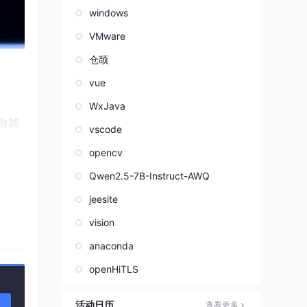
windows
VMware
仓颉
vue
WxJava
自我
vscode
opencv
业组
Qwen2.5-7B-Instruct-AWQ
jeesite
vision
一支
anaconda
openHiTLS
来越模
活动日历
查看更多